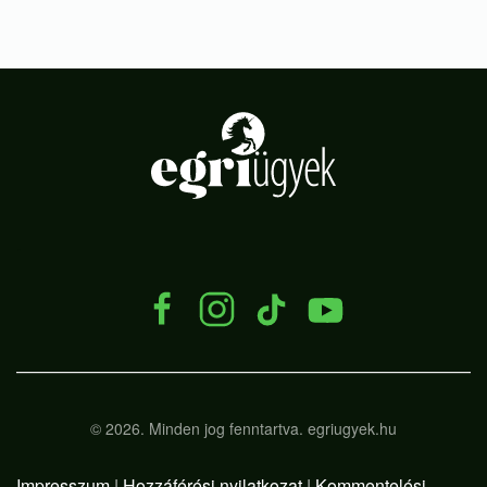
lek...
.
©
2026.
Minden jog fenntartva. egriugyek.hu
Impresszum
|
Hozzáférési nyilatkozat
|
Kommentelési