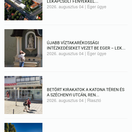
LEKAPCSOLT FÉNYEKKEL...
2026. augusztus 04
|
Eger ügye
ÚJABB VÍZTAKARÉKOSSÁGI
INTÉZKEDÉSEKET VEZET BE EGER – LEK...
2026. augusztus 04
|
Eger ügye
BETÖRT KIRAKATOK A KATONA TÉREN ÉS
A SZÉCHENYI UTCÁN, REN...
2026. augusztus 04
|
Riasztó