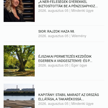
„A NER-FELESÉGEK GYEREKKEL
BIZTOSÍTOTTÁK BE A PÉNZCSAPHOZ...
2026. augusztus 05
|
Mindenki ügye
SIOR: RAJZOK HAZA 98.
2026. augusztus 05
|
Vélemény
ÉJSZAKAI PERMETEZÉS KEZDŐDIK
EGERBEN A VADGESZTENYE- ÉS P...
2026. augusztus 05
|
Eger ügye
KAPITÁNY: STABIL MARADT AZ ORSZÁG
ELLÁTÁSA, A TAKARÉKOSSÁ...
2026. augusztus 05
|
Mindenki ügye