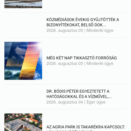
KÖZMÉDIÁSOK ÉVEKIG GYŰJTÖTTÉK A
BIZONYÍTÉKOKAT, BELSŐ DOK...
2026. augusztus 05
|
Mindenki ügye
MÉG KÉT NAP TIKKASZTÓ FORRÓSÁG
2026. augusztus 05
|
Mindenki ügye
DR. BÓDIS PÉTER EGYEZTETETT A
HATÓSÁGOKKAL ÉS A VÍZMŰVEL,...
2026. augusztus 04
|
Eger ügye
AZ AGRIA PARK IS TAKARÉKRA KAPCSOLT: