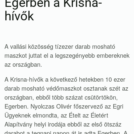
Egerben a Krisna-
hívők
A vallási közösség tízezer darab mosható
maszkot juttat el a legszegényebb embereknek
az országban.
A Krisna-hívők a következő hetekben 10 ezer
darab mosható védőmaszkot osztanak szét az
országban, ebből több százat csütörtökön,
Egerben. Nyolczas Olivér főszervező az Egri
Ügyeknek elmondta, az Ételt az Életért
Alapítvány helyi irodája ebből az első ötszáz
darabot a tegnapi napon át is adta Egerben. A