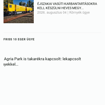
ÉJSZAKAI VASÚTI KARBANTARTÁSOKRA
KELL KÉSZÜLNI HEVES MEGY...
2026. augusztus 04
|
Környék ügye
FRISS 10 EGER ÜGYE
Újabb víztakarékossági intézkedéseket vezet be Eger –