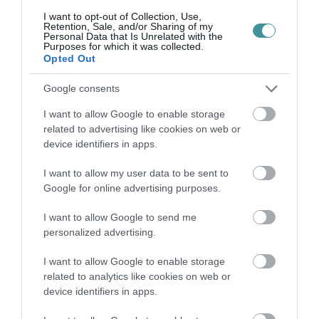
2026. augusztus 07
|
Eger ügye
I want to opt-out of Collection, Use,
Retention, Sale, and/or Sharing of my
Personal Data that Is Unrelated with the
Purposes for which it was collected.
Opted Out
Google consents
TÍZ ÉVE NEM VOLT ILYEN ALACSONY AZ
INFLÁCIÓ MAGYARORSZÁGON
I want to allow Google to enable storage
2026. augusztus 07
|
Mindenki ügye
related to advertising like cookies on web or
device identifiers in apps.
I want to allow my user data to be sent to
Google for online advertising purposes.
MINDHÁROM ÜTEMBEN DOLGOZNAK A 25-
I want to allow Google to send me
ÖS FŐÚTON EGERBEN
2026. augusztus 07
|
Eger ügye
personalized advertising.
I want to allow Google to enable storage
related to analytics like cookies on web or
device identifiers in apps.