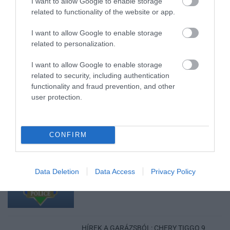
I want to allow Google to enable storage
HALMENTÉS SZARVASKŐNÉL: ŐSHONOS
ÉS VÉDETT HALAKAT MENTETT...
related to functionality of the website or app.
2026. augusztus 07
|
Környék ügye
I want to allow Google to enable storage
related to personalization.
I want to allow Google to enable storage
related to security, including authentication
functionality and fraud prevention, and other
ZÁPOROK, ZIVATAROK KIALAKULHATNAK
2026. augusztus 07
|
Mindenki ügye
user protection.
CONFIRM
KÉT AUTÓ ÜTKÖZÖTT BOGÁCSON, A
Data Deletion
Data Access
Privacy Policy
MENTŐK IS A HELYSZÍNRE ÉRKE...
2026. augusztus 06
|
Riasztó
HÍREK A GARÁZSBÓL: CHERY TIGGO 9