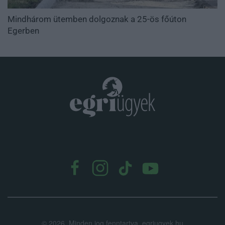
Mindhárom ütemben dolgoznak a 25-ös főúton
Egerben
.
©
2026.
Minden jog fenntartva. egriugyek.hu