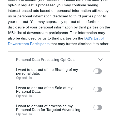
bennünket az EGRI ÜGYEK Google Hírek oldalán!
opt-out request is processed you may continue seeing
interest-based ads based on personal information utilized by
us or personal information disclosed to third parties prior to
VISSZA A FŐOLDALRA
your opt-out. You may separately opt-out of the further
disclosure of your personal information by third parties on the
IAB’s list of downstream participants. This information may
also be disclosed by us to third parties on the
IAB’s List of
Downstream Participants
that may further disclose it to other
third parties.
Please note that this website/app uses one or more Google
Personal Data Processing Opt Outs
services and may gather and store information including but
Legfrissebb híreink
not limited to your visit or usage behaviour. You may click to
I want to opt-out of the Sharing of my
personal data.
grant or deny consent to Google and its third-party tags to
Opted In
TANULJ NÉMETÜL OTTHONRÓL: A
use your data for below specified purposes in below Google
DIGITÁLIS TANULÁS ELŐNYEI
consent section.
I want to opt-out of the Sale of my
2026. augusztus 07
|
Promóció
Personal Data.
Opted In
I want to opt-out of processing my
Personal Data for Targeted Advertising.
ÚJRAINDULNAK A KORÁBBAN
Opted In
LEÁLLÍTOTT SZOLGÁLTATÁSOK AZ EGRI...