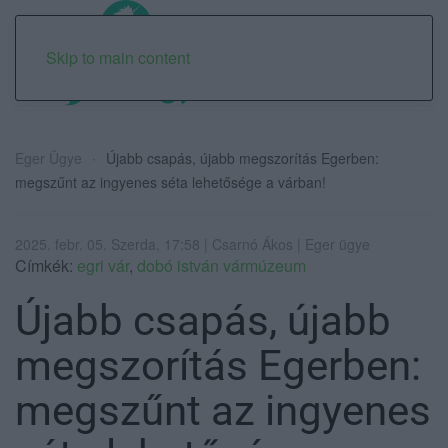
Skip to main content
Eger Ügye
Újabb csapás, újabb megszorítás Egerben:
megszűnt az ingyenes séta lehetősége a várban!
2025. febr. 05. Szerda, 17:58 | Csarnó Ákos | Eger ügye
Címkék:
egri vár
,
dobó istván vármúzeum
Újabb csapás, újabb
megszorítás Egerben:
megszűnt az ingyenes