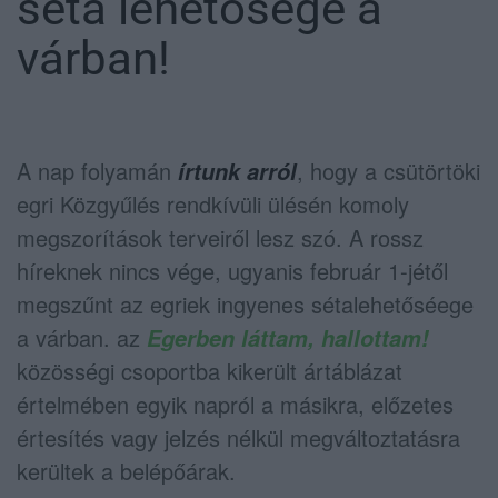
séta lehetősége a
várban!
A nap folyamán
, hogy a csütörtöki
írtunk arról
egri Közgyűlés rendkívüli ülésén komoly
megszorítások terveiről lesz szó. A rossz
híreknek nincs vége, ugyanis február 1-jétől
megszűnt az egriek ingyenes sétalehetőséege
a várban. az
Egerben láttam, hallottam!
közösségi csoportba kikerült ártáblázat
értelmében egyik napról a másikra, előzetes
értesítés vagy jelzés nélkül megváltoztatásra
kerültek a belépőárak.