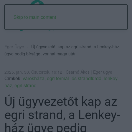
Skip to main content
Eger Ügye
Új ügyvezetőt kap az egri strand, a Lenkey-ház
ügye pedig bírságot vonhat maga után
2025. jan. 30. Csütörtök, 19:12 | Csarnó Ákos | Eger ügye
Címkék:
városháza
,
egri termál- és strandfürdő
,
lenkey-
ház
,
egri strand
Új ügyvezetőt kap az
egri strand, a Lenkey-
ház ügye pedig