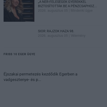
„A NER-FELESÉGEK GYEREKKEL
BIZTOSÍTOTTÁK BE A PÉNZCSAPHOZ...
2026. augusztus 05
|
Mindenki ügye
SIOR: RAJZOK HAZA 98.
2026. augusztus 05
|
Vélemény
FRISS 10 EGER ÜGYE
Éjszakai permetezés kezdődik Egerben a
vadgesztenye- és p...