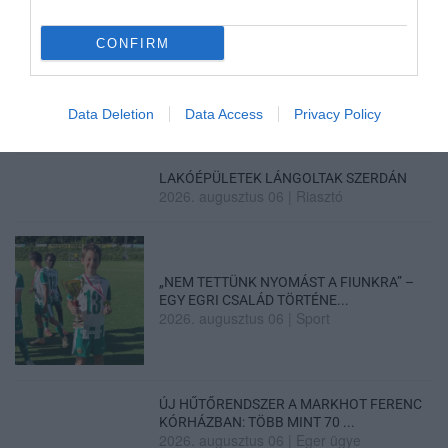
2026. augusztus 06
|
Riasztó
CONFIRM
HÍREK A GARÁZSBÓL: CHERY TIGGO 9
PHEV LUXURY – A KÍNAI PR...
Data Deletion
Data Access
Privacy Policy
2026. augusztus 06
|
Barta Autó
LAKÓÉPÜLETEK LÁNGOLTAK SZERDÁN
2026. augusztus 06
|
Riasztó
„NEM TETTÜNK NYOMÁST A FIUNKRA” –
EGY EGRI CSALÁD TÖRTÉNE...
2026. augusztus 06
|
Sport
ÚJ HŰTŐRENDSZER A MARKHOT FERENC
KÓRHÁZBAN: TÖBB MINT 70 ...
2026. augusztus 06
|
Eger ügye