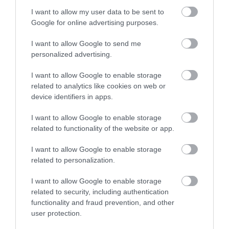
I want to allow my user data to be sent to
Google for online advertising purposes.
Ne maradjon le a legfrissebb hírekről, kövessen
I want to allow Google to send me
bennünket az EGRI ÜGYEK Google Hírek oldalán!
personalized advertising.
I want to allow Google to enable storage
VISSZA A FŐOLDALRA
related to analytics like cookies on web or
device identifiers in apps.
I want to allow Google to enable storage
related to functionality of the website or app.
I want to allow Google to enable storage
related to personalization.
Legfrissebb híreink
I want to allow Google to enable storage
related to security, including authentication
functionality and fraud prevention, and other
user protection.
KÉT AUTÓ ÜTKÖZÖTT BOGÁCSON, A
MENTŐK IS A HELYSZÍNRE ÉRKE...