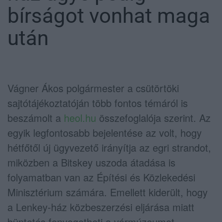
bírságot vonhat maga
után
Vágner Ákos polgármester a csütörtöki
sajtótájékoztatóján több fontos témáról is
beszámolt a
heol.hu
összefoglalója szerint. Az
egyik legfontosabb bejelentése az volt, hogy
hétfőtől új ügyvezető irányítja az egri strandot,
miközben a Bitskey uszoda átadása is
folyamatban van az Építési és Közlekedési
Minisztérium számára. Emellett kiderült, hogy
a Lenkey-ház közbeszerzési eljárása miatt
büntetés fenyegetheti a vármúzeumot.