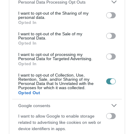
Please note that this website/app uses one or more Google
egyrészt az épület felújításából, másrészt
Personal Data Processing Opt Outs
services and may gather and store information including but
eszközbeszerzésből. Az utóbbi kapcsán a
not limited to your visit or usage behaviour. You may click to
I want to opt-out of the Sharing of my
personal data.
hatóság arra a következtetésre jutott, hogy a
grant or deny consent to Google and its third-party tags to
Opted In
use your data for below specified purposes in below Google
közbeszerzést lebonyolító Dobó István
consent section.
I want to opt-out of the Sale of my
Vármúzeum nem megfelelő eljárást választott,
Personal Data.
Opted In
ezért 5 millió forintos bírságot kapott. A
I want to opt-out of processing my
vármúzeum azonban jogorvoslati eljárást
Personal Data for Targeted Advertising.
Opted In
kezdeményezett.
I want to opt-out of Collection, Use,
Vágner hozzátette, hogy a döntés
Retention, Sale, and/or Sharing of my
Personal Data that Is Unrelated with the
Purposes for which it was collected.
átláthatósága érdekében a vonatkozó
Opted Out
dokumentumot hamarosan elérhetővé teszik a
Google consents
város honlapján.
I want to allow Google to enable storage
indexkép: Termál Online, H. Szabó sándor
related to advertising like cookies on web or
device identifiers in apps.