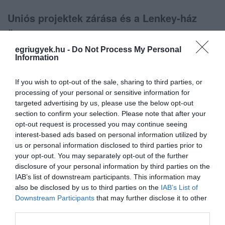
Uniós projektek zárása és a Lenkey-ház
ügye
egriugyek.hu -
Do Not Process My Personal
Vágner Ákos tájékoztatása szerint jelenleg
Information
folyamatban van az előző uniós forrásokból
If you wish to opt-out of the sale, sharing to third parties, or
megvalósult TOP projektek pénzügyi
processing of your personal or sensitive information for
elszámolása, zárása és utóellenőrzése. A 29
targeted advertising by us, please use the below opt-out
section to confirm your selection. Please note that after your
projektből hat még ellenőrzés előtt áll.
opt-out request is processed you may continue seeing
interest-based ads based on personal information utilized by
us or personal information disclosed to third parties prior to
your opt-out. You may separately opt-out of the further
disclosure of your personal information by third parties on the
A
a Közbeszerzési
Lenkey-ház ügyében
IAB’s list of downstream participants. This information may
Hatóság döntőbizottsága bírságot szabott ki,
also be disclosed by us to third parties on the
IAB’s List of
bár ez még nem jogerős. A polgármester
Downstream Participants
that may further disclose it to other
third parties.
kifejtette, hogy a projekt két részből állt: