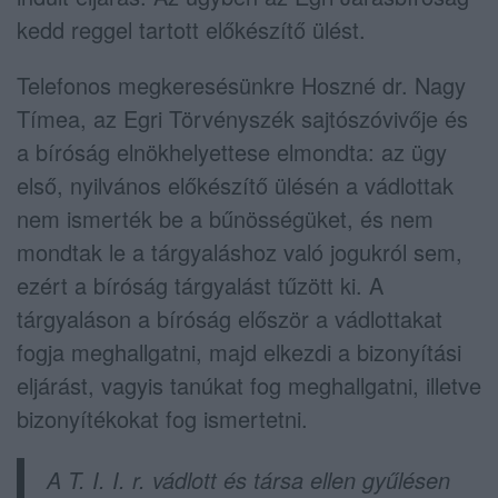
kedd reggel tartott előkészítő ülést.
Telefonos megkeresésünkre Hoszné dr. Nagy
Tímea, az Egri Törvényszék sajtószóvivője és
a bíróság elnökhelyettese elmondta: az ügy
első, nyilvános előkészítő ülésén a vádlottak
nem ismerték be a bűnösségüket, és nem
mondtak le a tárgyaláshoz való jogukról sem,
ezért a bíróság tárgyalást tűzött ki. A
tárgyaláson a bíróság először a vádlottakat
fogja meghallgatni, majd elkezdi a bizonyítási
eljárást, vagyis tanúkat fog meghallgatni, illetve
bizonyítékokat fog ismertetni.
A T. I. I. r. vádlott és társa ellen gyűlésen