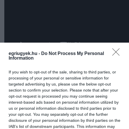
egriugyek.hu -
Do Not Process My Personal
Information
Hogy pontosan mi történt, az sokáig
zavarosnak tűnt, ám az ügyészségi vádirat
If you wish to opt-out of the sale, sharing to third parties, or
processing of your personal or sensitive information for
később segített tisztázni a helyzetet: az egyik
targeted advertising by us, please use the below opt-out
rendzavaró a ruházatába rejtett gázfegyverrel
section to confirm your selection. Please note that after your
opt-out request is processed you may continue seeing
jelent meg Dobrev Klára roadshow-jának egri
interest-based ads based on personal information utilized by
helyszínén, ahol igyekezett megzavarni a
us or personal information disclosed to third parties prior to
your opt-out. You may separately opt-out of the further
rendezvényt, ezért többen is megpróbálták
disclosure of your personal information by third parties on the
távozásra bírni, hasztalanul.
IAB’s list of downstream participants. This information may