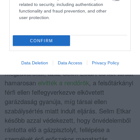
related to security, including authentication
functionality and fraud prevention, and other
user protection.
CONFIRM
A Dobrev kampányrendezvényét
Data Deletion
Data Access
Privacy Policy
megzavarókat, azaz Selim Etkart és két társát
hamarosan
elvitték a rendőrök
, a felsőtárkányi
férfi ellen felfegyverkezve elkövetett
garázdaság gyanúja, míg társai ellen
szabálysértés miatt indult eljárás. Selim Etkar
később azzal védekezett, hogy önvédelemből
rántotta elő a gázpisztolyt, fellépése a
személyét érő erőszakos magatartás