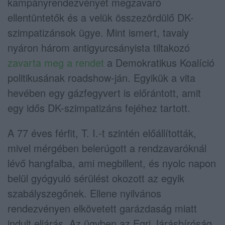
kampányrendezvényét megzavaró
ellentüntetők és a velük összezördülő DK-
szimpatizánsok ügye. Mint ismert, tavaly
nyáron három antigyurcsányista tiltakozó
zavarta meg a rendet
a Demokratikus Koalíció
politikusának roadshow-ján. Egyikük a vita
hevében egy gázfegyvert is előrántott, amit
egy idős DK-szimpatizáns fejéhez tartott.
A 77 éves férfit, T. I.-t szintén előállították,
mivel mérgében belerúgott a rendzavaróknál
lévő hangfalba, ami megbillent, és nyolc napon
belül gyógyuló sérülést okozott az egyik
szabályszegőnek. Ellene nyilvános
rendezvényen elkövetett garázdaság miatt
indult eljárás. Az ügyben az Egri Járásbíróság