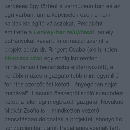
kérdéses ügy történt a vármúzeumban és az
egri várban, ám a képviselők ezekre nem
kaptak kielégítő válaszokat. Példaként
említette a
amely
Lenkey-ház felújítását,
botrányokat kavart. Információi szerint a
projekt során dr. Ringert Csaba (aki hirtelen
egy eddig ismeretlen
távozása után
minisztériumi beosztásba ejtőernyőzött), a
korábbi múzeumigazgató több mint egymillió
forintos szerződést kötött „lényegében saját
magával”. Hasonló összegről szóló szerződést
kötött a jelenlegi megbízott igazgató, Novákné
Mlakár Zsófia is – mindketten vezető
beosztásban dolgoztak a projektet lebonyolító
konzorciumban, amit Pápai aggályosnak tart.