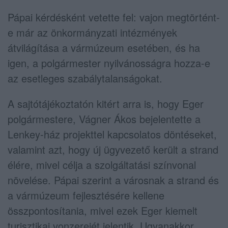
Pápai kérdésként vetette fel: vajon megtörtént-
e már az önkormányzati intézmények
átvilágítása a vármúzeum esetében, és ha
igen, a polgármester nyilvánosságra hozza-e
az esetleges szabálytalanságokat.
A sajtótájékoztatón kitért arra is, hogy Eger
polgármestere, Vágner Ákos bejelentette a
Lenkey-ház projekttel kapcsolatos döntéseket,
valamint azt, hogy új ügyvezető került a strand
élére, mivel célja a szolgáltatási színvonal
növelése. Pápai szerint a városnak a strand és
a vármúzeum fejlesztésére kellene
összpontosítania, mivel ezek Eger kiemelt
turisztikai vonzerejét jelentik. Ugyanakkor