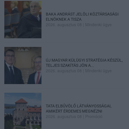
BAKA ANDRÁST JELÖLI KÖZTÁRSASÁGI
ELNÖKNEK A TISZA
2026. augusztus 08
|
Mindenki ügye
ÚJ MAGYAR KÜLÜGYI STRATÉGIA KÉSZÜL,
TELJES SZAKÍTÁS JÖN A...
2026. augusztus 08
|
Mindenki ügye
TATA ELBŰVÖLŐ LÁTVÁNYOSSÁGAI,
AMIKÉRT ÉRDEMES MEGNÉZNI
2026. augusztus 08
|
Promóció