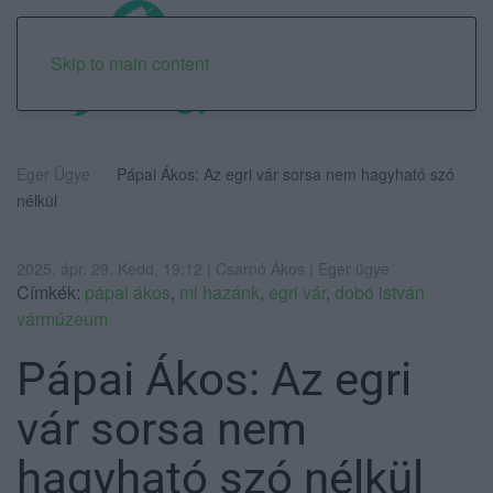
Skip to main content
Eger Ügye
Pápai Ákos: Az egri vár sorsa nem hagyható szó
nélkül
2025. ápr. 29. Kedd, 19:12 | Csarnó Ákos | Eger ügye
Címkék:
pápai ákos
,
mi hazánk
,
egri vár
,
dobó istván
vármúzeum
Pápai Ákos: Az egri
vár sorsa nem
hagyható szó nélkül