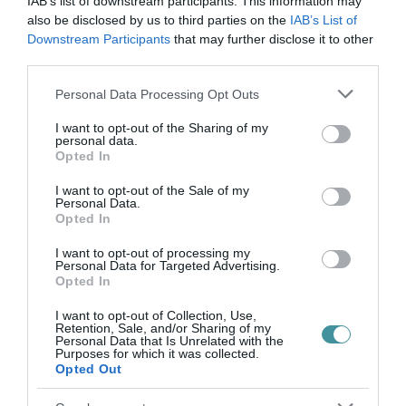
IAB’s list of downstream participants. This information may
also be disclosed by us to third parties on the
IAB’s List of
Downstream Participants
that may further disclose it to other
MI KERÜL A LENKEY-HÁZBAN 500 MILLIÓ FORINTBA? - VIDEÓ
third parties.
Na ezt nem tudhatják meg az egriek, mert senki, főleg az ún.
városvezetés nem ad tájékoztatást. Üzleti titok, hogy miért kerül
Please note that this website/app uses one or more Google
Personal Data Processing Opt Outs
ennyibe a Lenkey-ház felújítása.
services and may gather and store information including but
not limited to your visit or usage behaviour. You may click to
I want to opt-out of the Sharing of my
TOVÁBB A CIKKHEZ
personal data.
grant or deny consent to Google and its third-party tags to
Opted In
use your data for below specified purposes in below Google
consent section.
I want to opt-out of the Sale of my
Personal Data.
Opted In
Ne maradjon le a legfrissebb hírekről, kövessen
bennünket az EGRI ÜGYEK Google Hírek oldalán!
I want to opt-out of processing my
Personal Data for Targeted Advertising.
Opted In
VISSZA A FŐOLDALRA
I want to opt-out of Collection, Use,
Retention, Sale, and/or Sharing of my
Personal Data that Is Unrelated with the
Purposes for which it was collected.
Opted Out