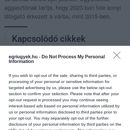
aggasztónak tartja, hogy 2023-ban fele annyi
látogató érkezett a várba, mint 2015-ben.
Kapcsolódó cikkek
egriugyek.hu -
Do Not Process My Personal
Information
ÚJ ÜGYVEZETŐT KAP AZ EGRI STRAND, A LENKEY-HÁZ ÜGYE
PEDIG BÍRSÁGOT VONHAT MAG...
If you wish to opt-out of the sale, sharing to third parties, or
Vágner Ákos polgármester a csütörtöki sajtótájékoztatóján több
processing of your personal or sensitive information for
fontos témáról is beszámolt a heol.hu összefoglalója szerint. Az
targeted advertising by us, please use the below opt-out
egyik legfontosabb bejelentése az volt, hogy hétfőtől új ügyvezető
section to confirm your selection. Please note that after your
ir...
opt-out request is processed you may continue seeing
TOVÁBB A CIKKHEZ
interest-based ads based on personal information utilized by
us or personal information disclosed to third parties prior to
your opt-out. You may separately opt-out of the further
disclosure of your personal information by third parties on the