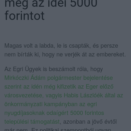
meg az idei 5000
forintot
Magas volt a labda, le is csapták, és persze
nem bírták ki, hogy ne verjék át az embereket.
Az Egri Ügyek is beszámolt róla, hogy
Mirkóczki Ádám polgármester bejelentése
szerint az idén még kifizetik az Eger előző
városvezetése, vagyis Habis Lászlóék által az
önkormányzati kampányban az egri
nyugdíjasoknak odaígért 5000 forintos
települési támogatást
, azonban a jövő évtől
már nem. Ez politikai szempontból ugyan