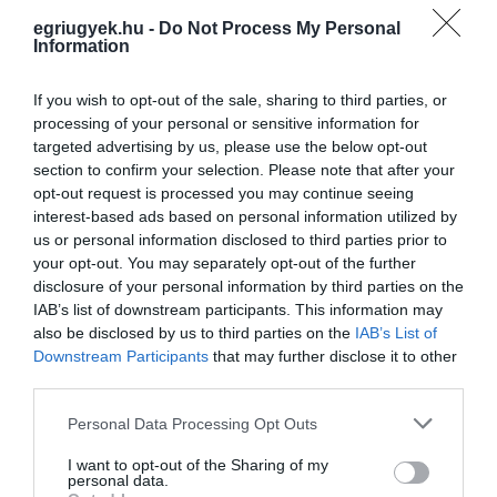
hazugságspirálja: az Eger Híreken és a Hír
egriugyek.hu -
Do Not Process My Personal
TV-n megjelent állításaival szemben a 65 év
Information
felettiek 5.000 forintos elepülési
támogatásához szükséges fedezet nem állt
If you wish to opt-out of the sale, sharing to third parties, or
processing of your personal or sensitive information for
kellő mértekben rendelkezésre. Tény, hogy az
targeted advertising by us, please use the below opt-out
erre a célra elkülönített 45 millió forintot
section to confirm your selection. Please note that after your
opt-out request is processed you may continue seeing
jócskán meghaladta a 11 ezer nyugdíjas
interest-based ads based on personal information utilized by
támogatása, ráadásul a
us or personal information disclosed to third parties prior to
10 milliós postaköltségre egyetlen fillért sem
your opt-out. You may separately opt-out of the further
disclosure of your personal information by third parties on the
terveztek be.
IAB’s list of downstream participants. This information may
also be disclosed by us to third parties on the
IAB’s List of
Ebben az ügyben az Egységben a Városért
Downstream Participants
that may further disclose it to other
third parties.
Egyesület egyetlen politikai döntést hozott: a
többlet költségek ellenére minden nyugdíjas
Please note that this website/app uses one or more Google
Personal Data Processing Opt Outs
services and may gather and store information including but
még ebben az évben megkapja a támogatást!
not limited to your visit or usage behaviour. You may click to
I want to opt-out of the Sharing of my
personal data.
A további Orojáni-hazugságok elkerülése
grant or deny consent to Google and its third-party tags to