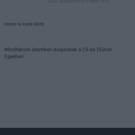
2026. augusztus 06
|
Barta Autó
FRISS 10 EGER ÜGYE
Mindhárom ütemben dolgoznak a 25-ös főúton
Egerben