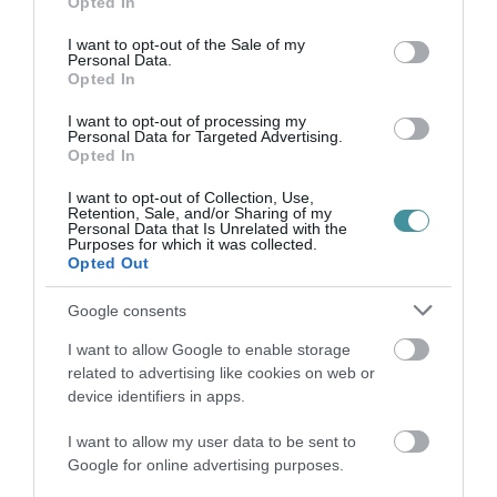
Opted In
use your data for below specified purposes in below Google
végett javasoljuk: előbb kérje
consent section.
I want to opt-out of the Sale of my
hivatalos formában a tényszerű adatokat,
Personal Data.
Opted In
aztán nyilatkozzon!" - fogalmazott az
Egységben a Városért Egyesület.
I want to opt-out of processing my
Personal Data for Targeted Advertising.
Opted In
I want to opt-out of Collection, Use,
Retention, Sale, and/or Sharing of my
Personal Data that Is Unrelated with the
Purposes for which it was collected.
Ne maradjon le a legfrissebb hírekről, kövessen
Opted Out
bennünket az EGRI ÜGYEK Google Hírek oldalán!
Google consents
VISSZA A FŐOLDALRA
I want to allow Google to enable storage
related to advertising like cookies on web or
device identifiers in apps.
I want to allow my user data to be sent to
Google for online advertising purposes.