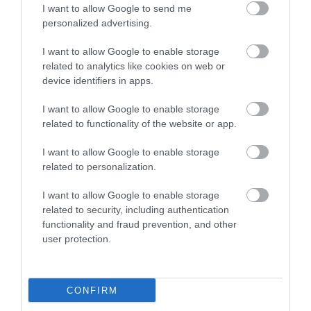
I want to allow Google to send me
Legfrissebb híreink
personalized advertising.
I want to allow Google to enable storage
related to analytics like cookies on web or
35 PERCES TANÓRÁK ÉS KEVESEBB HÁZI
device identifiers in apps.
FELADAT JÖHET AZ ALSÓ ...
2026. augusztus 08
|
Mindenki ügye
I want to allow Google to enable storage
related to functionality of the website or app.
I want to allow Google to enable storage
BAKA ANDRÁST JELÖLI KÖZTÁRSASÁGI
related to personalization.
ELNÖKNEK A TISZA
2026. augusztus 08
|
Mindenki ügye
I want to allow Google to enable storage
related to security, including authentication
functionality and fraud prevention, and other
user protection.
ÚJ MAGYAR KÜLÜGYI STRATÉGIA KÉSZÜL,
TELJES SZAKÍTÁS JÖN A...
2026. augusztus 08
|
Mindenki ügye
CONFIRM