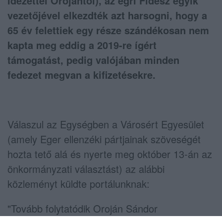
idézettel Orojántól), az egri Fidesz egyik
vezetőjével elkezdték azt harsogni, hogy a
65 év felettiek egy része szándékosan nem
kapta meg eddig a 2019-re ígért
támogatást, pedig valójában minden
fedezet megvan a kifizetésekre.
Válaszul az Egységben a Városért Egyesület
(amely Eger ellenzéki pártjainak szöveségét
hozta tető alá és nyerte meg október 13-án az
önkormányzati választást) az alábbi
közleményt küldte portálunknak:
"Tovább folytatódik Oroján Sándor