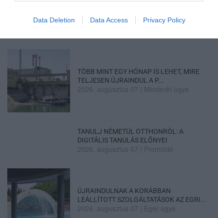
TATA ELBŰVÖLŐ LÁTVÁNYOSSÁGAI,
Data Deletion
Data Access
Privacy Policy
AMIKÉRT ÉRDEMES MEGNÉZNI
2026. augusztus 08
|
Promóció
TÖBB MINT EGY HÓNAP IS LEHET, MIRE
TELJESEN ÚJRAINDUL A P...
2026. augusztus 07
|
Mindenki ügye
TANULJ NÉMETÜL OTTHONRÓL: A
DIGITÁLIS TANULÁS ELŐNYEI
2026. augusztus 07
|
Promóció
ÚJRAINDULNAK A KORÁBBAN
LEÁLLÍTOTT SZOLGÁLTATÁSOK AZ EGRI...
2026. augusztus 07
|
Eger ügye