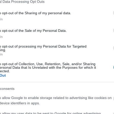
l Data Processing Opt Outs
o opt-out of the Sharing of my personal data.
vétel került ki a facebookra, majd később
In
o opt-out of the Sale of my Personal Data.
In
to opt-out of processing my Personal Data for Targeted
ing.
In
o opt-out of Collection, Use, Retention, Sale, and/or Sharing
ersonal Data that Is Unrelated with the Purposes for which it
lected.
Out
tt, hogy a
még
korábbi tv-s szereplésekor
consents
, hogy eldöntötte-e már a polgármester, hogy
t a választ kapta, hogy elindul. Már csak
o allow Google to enable storage related to advertising like cookies on
evice identifiers in apps.
k hatalomra, akik őt nemtelenül
,
támadják
o allow my user data to be sent to Google for online advertising