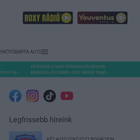
KIKÖTŐ
BARTA AUTÓ
c
Eloltották a tüzet Dédestapolcsánynál,
ntos fejl...
kilencórás küzdelem után sikerült megf...
Legfrissebb híreink
KÉT AUTÓ ÜTKÖZÖTT BOGÁCSON,