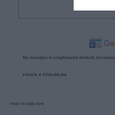
Ne maradjon le a legfrissebb hírekről, kövess
VISSZA A FŐOLDALRA
FRISS 10 EGER ÜGYE