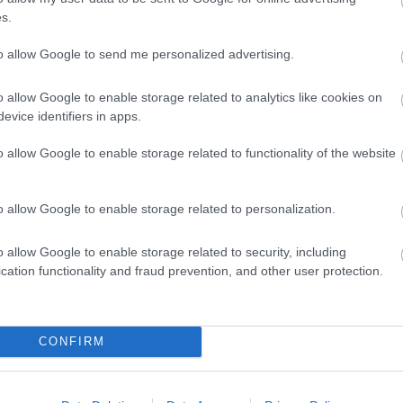
s.
ről van szó, így felsoroakozott Pápai Ákos
to allow Google to send me personalized advertising.
, ex-Fidesz-KDNP), Vágner Ákos (Fidesz),
, Domán Dániel (MKKP) és Pál György
o allow Google to enable storage related to analytics like cookies on
evice identifiers in apps.
még várhatók új megjelenők a következő
o allow Google to enable storage related to functionality of the website
o allow Google to enable storage related to personalization.
getlen újságírást!
o allow Google to enable storage related to security, including
cation functionality and fraud prevention, and other user protection.
 legyen még a hatalmat ellenőrző hang,
 Nemzeti Újságírók Demokratikus
CONFIRM