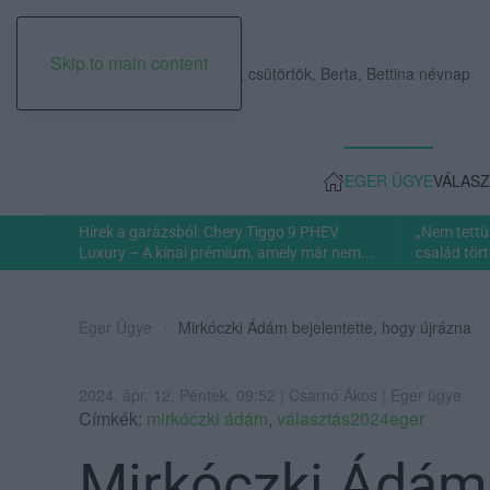
Skip to main content
2026. augusztus 06., csütörtök, Berta, Bettina névnap
EGER ÜGYE
VÁLASZ
Hírek a garázsból: Chery Tiggo 9 PHEV
„Nem tettü
Luxury – A kínai prémium, amely már nem...
család tört
Eger Ügye
Mirkóczki Ádám bejelentette, hogy újrázna
2024. ápr. 12. Péntek, 09:52 | Csarnó Ákos | Eger ügye
Címkék:
mirkóczki ádám
,
választás2024eger
Mirkóczki Ádám 