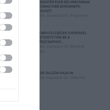
VISSZATÉR EGER BELVÁROSÁNAK
LEGNAGYOBB BORÜNNEPE:
AUGUSZT...
2026. augusztus 05
|
Programok
„A NER-FELESÉGEK GYEREKKEL
BIZTOSÍTOTTÁK BE A
PÉNZCSAPHOZ...
2026. augusztus 05
|
Mindenki
ügye
SIOR: RAJZOK HAZA 98.
2026. augusztus 05
|
Vélemény