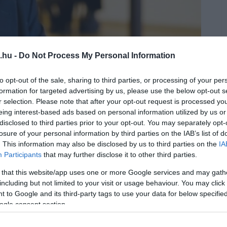
.hu -
Do Not Process My Personal Information
r az egri közélet romba dőlne
to opt-out of the sale, sharing to third parties, or processing of your per
formation for targeted advertising by us, please use the below opt-out s
r selection. Please note that after your opt-out request is processed y
rában
az
adatmegtagadási botrány
eing interest-based ads based on personal information utilized by us or
stert, aki a kiszivárgott hangfelvétel
disclosed to third parties prior to your opt-out. You may separately opt-
y ő maga nem tartja be a jogszabályokat,
losure of your personal information by third parties on the IAB’s list of
. This information may also be disclosed by us to third parties on the
IA
ntben neki is sokat kellett küzdenie egy-
Participants
that may further disclose it to other third parties.
lyzetben van, hogy ő is megteheti, mi több,
 that this website/app uses one or more Google services and may gath
 nem járja szerinte, hogy 200 embert
including but not limited to your visit or usage behaviour. You may click 
 és jelölő szervezetét elhallgatta (Domán
 to Google and its third-party tags to use your data for below specifi
ogle consent section.
 noha az adatkérést nemcsak, hogy
, hogy
gfellebbeztek, annak ellenére