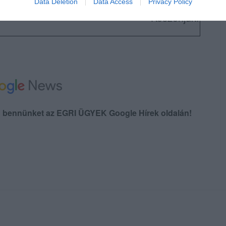
Data Deletion
Data Access
Privacy Policy
Köszönjük!
en bennünket az EGRI ÜGYEK Google Hírek oldalán!