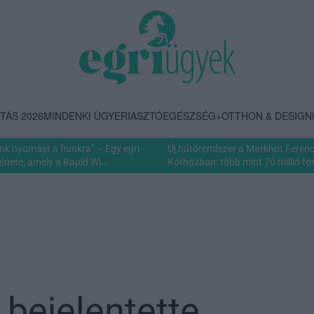
TÁS 2026
MINDENKI ÜGYE
RIASZTÓ
EGÉSZSÉG+
OTTHON & DESIGN
nk nyomást a fiunkra” – Egy egri
Új hűtőrendszer a Markhot Feren
énete, amely a Rapid Wi...
Kórházban: több mint 70 millió fori
bejelentette,