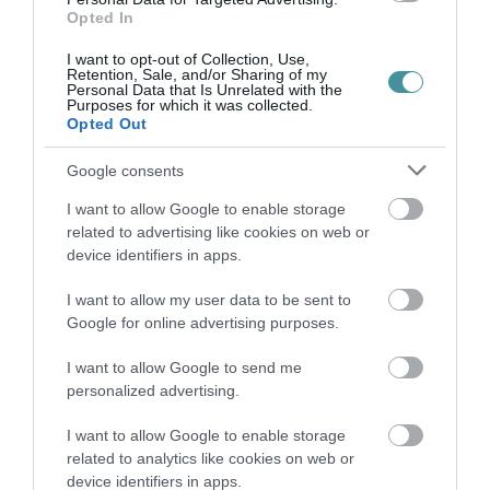
még így se bírja eldönteni, hogy induljon-e
Opted In
a választásokon. A kutatásra költött
I want to opt-out of Collection, Use,
közpénz, amelynek pontos összege később
Retention, Sale, and/or Sharing of my
Personal Data that Is Unrelated with the
derülhet csak ki, akár a részvételi
Purposes for which it was collected.
Opted Out
költségvetés intézményére, vagy esetleg
még több lakossági fórumra, valódi
Google consents
konzultációkra vagy online fogadóórák
I want to allow Google to enable storage
megteremtésére is költhette volna az évek
related to advertising like cookies on web or
device identifiers in apps.
alatt, amelyek sokkal inkább segíthetik a
párbeszédet a lakosokkal – zárja
I want to allow my user data to be sent to
közleményét a jelölt.
Google for online advertising purposes.
I want to allow Google to send me
indexkép: illusztráció, Getty Images
personalized advertising.
I want to allow Google to enable storage
Támogasd a hatalomtól független
related to analytics like cookies on web or
újságírást!
device identifiers in apps.