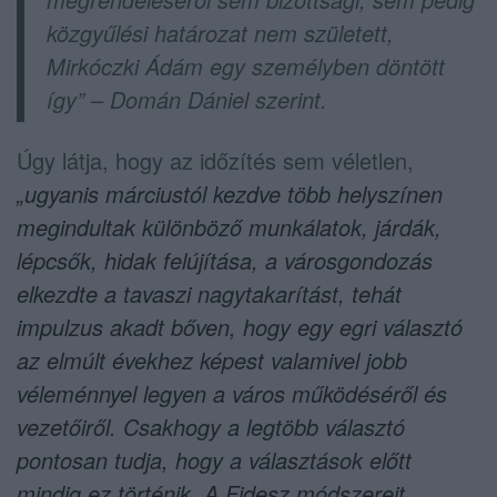
közgyűlési határozat nem született,
Mirkóczki Ádám egy személyben döntött
így” – Domán Dániel szerint.
Úgy látja, hogy az időzítés sem véletlen,
„ugyanis márciustól kezdve több helyszínen
megindultak különböző munkálatok, járdák,
lépcsők, hidak felújítása, a városgondozás
elkezdte a tavaszi nagytakarítást, tehát
impulzus akadt bőven, hogy egy egri választó
az elmúlt évekhez képest valamivel jobb
véleménnyel legyen a város működéséről és
vezetőiről. Csakhogy a legtöbb választó
pontosan tudja, hogy a választások előtt
mindig ez történik. A Fidesz módszereit