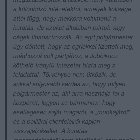
a különböző intézetektől, amelyek költsége
attól függ, hogy mekkora volumenű a
kutatás, de ezeket általában pártok vagy
cégek finanszírozzák. Az egri polgármester
úgy döntött, hogy az egriekkel fizetteti meg,
méghozzá volt pártjához, a Jobbikhoz
köthető Iránytű Intézetet bízta meg a
feladattal. Törvénybe nem ütközik, de
sokkal súlyosabb kérdés az, hogy milyen
polgármester az, aki arra használja fel a
közpénzt, legyen az bármennyi, hogy
esetlegesen saját magáról, a „munkájáról”
és a politikai ellenfeleiről kapjon
visszajelzéseket. A kutatás
megrendeléséről sem bizottsági, sem pedig