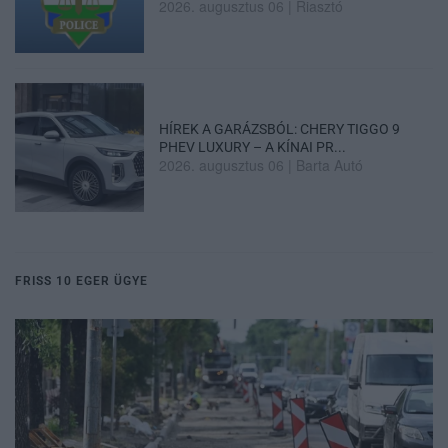
2026. augusztus 06
|
Riasztó
HÍREK A GARÁZSBÓL: CHERY TIGGO 9
PHEV LUXURY – A KÍNAI PR...
2026. augusztus 06
|
Barta Autó
FRISS 10 EGER ÜGYE