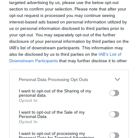
hadilábon áll az átláthatósággal, ugyanis
targeted advertising by us, please use the below opt-out
section to confirm your selection. Please note that after your
egy egyszerű szerződést 15 nap alatt nem
opt-out request is processed you may continue seeing
sikerült megküldeni, sőt, 15 nappal
interest-based ads based on personal information utilized by
us or personal information disclosed to third parties prior to
meghosszabbították azt. Tekintve, hogy a
your opt-out. You may separately opt-out of the further
kutatás közpénzből valósult meg, magát a
disclosure of your personal information by third parties on the
kutatás részleteit és az eredményeket is
IAB’s list of downstream participants. This information may
also be disclosed by us to third parties on the
IAB’s List of
lehetősége lenne megismernie az
Downstream Participants
that may further disclose it to other
egrieknek, ezt a mai nap szintén
third parties.
megkértem. Ebből kiderülhet, hogy milyen
Please note that this website/app uses one or more Google
Personal Data Processing Opt Outs
kérdések kerültek be, magyarán Mirkóczki
services and may gather and store information including but
not limited to your visit or usage behaviour. You may click to
I want to opt-out of the Sharing of my
Ádám hogyan befolyásolhatta a kutatást.
personal data.
grant or deny consent to Google and its third-party tags to
Opted In
use your data for below specified purposes in below Google
Sajnálatos, hogy az egri polgármester ilyen
consent section.
I want to opt-out of the Sale of my
Personal Data.
szintre süllyedt, hogy az egrieket a saját
Opted In
pénzéből kényszeríti a kommunikációra, és
I want to opt-out of processing my
Personal Data for Targeted Advertising.