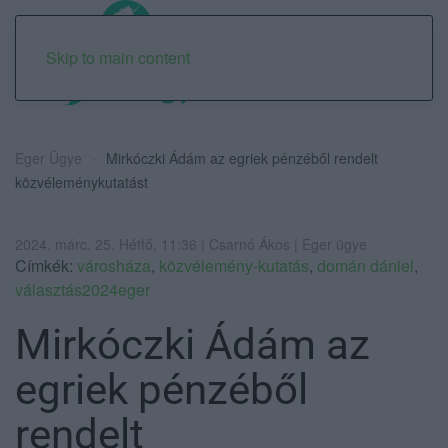
Skip to main content
Eger Ügye
Mirkóczki Ádám az egriek pénzéből rendelt
közvéleménykutatást
2024. márc. 25. Hétfő, 11:36 | Csarnó Ákos | Eger ügye
Címkék:
városháza
,
közvélemény-kutatás
,
domán dániel
,
választás2024eger
Mirkóczki Ádám az
egriek pénzéből
rendelt