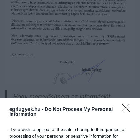
Hogy megerősítsem az információt,
közérdekűadat-igényléssel fordultam az
egriugyek.hu -
Do Not Process My Personal
önkormányzathoz. Úgy tűnik, hogy a
Information
polgármesteri hivatal – ahogy a Lenkey-ház
If you wish to opt-out of the sale, sharing to third parties, or
költségvetésének esetében – még mindig
processing of your personal or sensitive information for