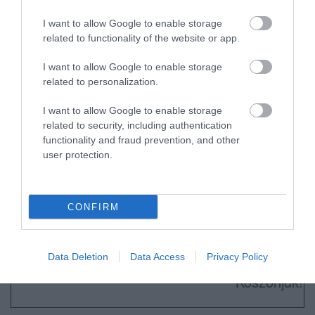
I want to allow Google to enable storage
Bár a kormánymédia megpróbálja elhitetni,
related to functionality of the website or app.
hogy a tőlük független szerkesztőségek
úsznak a pénzben ez közel sincs így.
I want to allow Google to enable storage
related to personalization.
Amennyiben neked is fontos, hogy sokáig
I want to allow Google to enable storage
legyen még a hatalmat ellenőrző hang, akkor
related to security, including authentication
functionality and fraud prevention, and other
támogast adománnyal a mi munkánkat is
user protection.
segítő Nemzeti Újságírók Demokratikus
Egyesületét.
CONFIRM
Adományodat ide utalhatod: 10918001-
00000113-44920004.
Data Deletion
Data Access
Privacy Policy
Köszönjük!