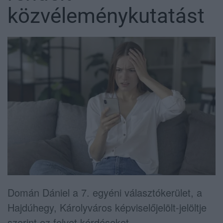
közvéleménykutatást
Domán Dániel a 7. egyéni választókerület, a
Hajdúhegy, Károlyváros képviselőjelölt-jelöltje
szerint ez felvet kérdéseket.