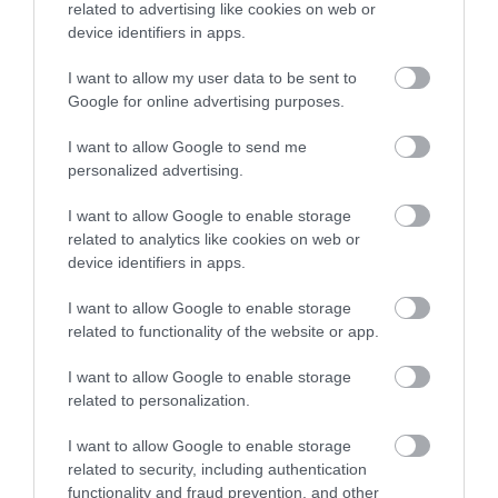
related to advertising like cookies on web or
device identifiers in apps.
I want to allow my user data to be sent to
„NEM TETTÜNK NYOMÁST A FIUNKRA” –
Google for online advertising purposes.
EGY EGRI CSALÁD TÖRTÉNE...
2026. augusztus 06
|
Sport
I want to allow Google to send me
personalized advertising.
I want to allow Google to enable storage
ÚJ HŰTŐRENDSZER A MARKHOT FERENC
related to analytics like cookies on web or
KÓRHÁZBAN: TÖBB MINT 70 ...
2026. augusztus 06
|
Eger ügye
device identifiers in apps.
I want to allow Google to enable storage
HOLTAN SZÁLLÍTOTTÁK HAZA A 80 ÉVES
related to functionality of the website or app.
ASSZONYT A HATVANI KÓR...
2026. augusztus 06
|
Riasztó
I want to allow Google to enable storage
related to personalization.
I want to allow Google to enable storage
GÁRDONYI MESEKERT VÁRJA A
related to security, including authentication
CSALÁDOKAT – HÁROM NAPON ÁT ING...
2026. augusztus 06
|
Programok
functionality and fraud prevention, and other