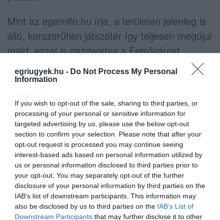
Mint az egernifo.hu írja, a területen jelenleg is
álló, korszerűtlen játszótér így teljesen megújul
majd, ezzel is gazdagítva a Felsővárost.
egriugyek.hu -
Do Not Process My Personal
Information
(Képek forrása: EgerInfo)
If you wish to opt-out of the sale, sharing to third parties, or
processing of your personal or sensitive information for
targeted advertising by us, please use the below opt-out
section to confirm your selection. Please note that after your
opt-out request is processed you may continue seeing
Ne maradjon le a legfrissebb hírekről, kövessen
interest-based ads based on personal information utilized by
us or personal information disclosed to third parties prior to
bennünket az EGRI ÜGYEK Google Hírek oldalán!
your opt-out. You may separately opt-out of the further
disclosure of your personal information by third parties on the
IAB’s list of downstream participants. This information may
VISSZA A FŐOLDALRA
also be disclosed by us to third parties on the
IAB’s List of
Downstream Participants
that may further disclose it to other