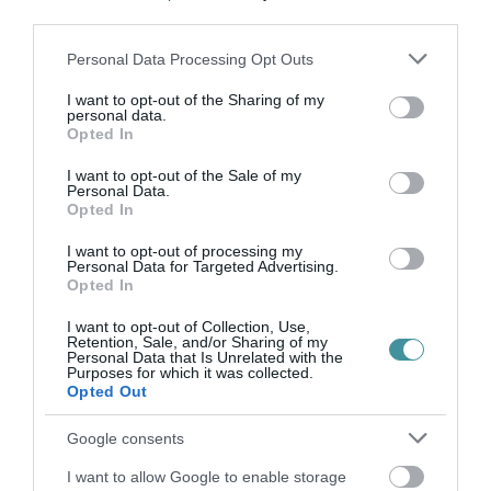
third parties.
Please note that this website/app uses one or more Google
Personal Data Processing Opt Outs
services and may gather and store information including but
not limited to your visit or usage behaviour. You may click to
I want to opt-out of the Sharing of my
personal data.
grant or deny consent to Google and its third-party tags to
Opted In
Legfrissebb híreink
use your data for below specified purposes in below Google
consent section.
I want to opt-out of the Sale of my
Personal Data.
Opted In
KÉT AUTÓ ÜTKÖZÖTT BOGÁCSON, A
I want to opt-out of processing my
MENTŐK IS A HELYSZÍNRE ÉRKE...
Personal Data for Targeted Advertising.
2026. augusztus 06
|
Riasztó
Opted In
I want to opt-out of Collection, Use,
Retention, Sale, and/or Sharing of my
Personal Data that Is Unrelated with the
HÍREK A GARÁZSBÓL: CHERY TIGGO 9
Purposes for which it was collected.
PHEV LUXURY – A KÍNAI PR...
Opted Out
2026. augusztus 06
|
Barta Autó
Google consents
LAKÓÉPÜLETEK LÁNGOLTAK SZERDÁN
I want to allow Google to enable storage
2026. augusztus 06
|
Riasztó