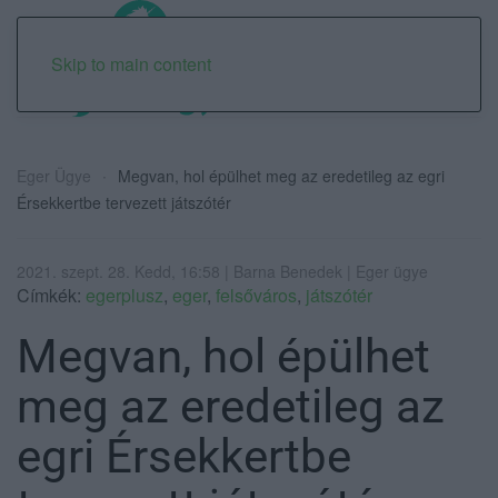
Skip to main content
Eger Ügye
Megvan, hol épülhet meg az eredetileg az egri
Érsekkertbe tervezett játszótér
2021. szept. 28. Kedd, 16:58 | Barna Benedek | Eger ügye
Címkék:
egerplusz
,
eger
,
felsőváros
,
játszótér
Megvan, hol épülhet
meg az eredetileg az
egri Érsekkertbe