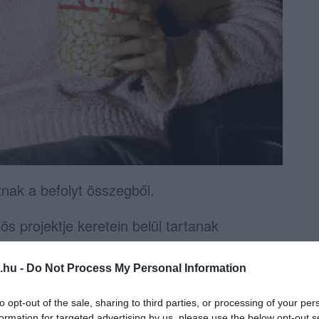
nak a befolyt összegből.
s projektje keretein belül tartanak
ban lévő moziban. A jegybevételt az egri és
irándultatására létrehozott projektje
.hu -
Do Not Process My Personal Information
án
az egri jószolgálati szervezet.
to opt-out of the sale, sharing to third parties, or processing of your per
formation for targeted advertising by us, please use the below opt-out s