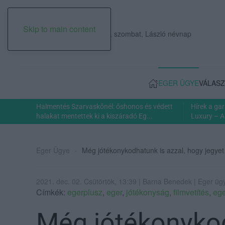
Skip to main content
2026. augusztus 08., szombat, László névnap
EGER ÜGYE
VÁLASZ
Halmentés Szarvaskőnél: őshonos és védett
Hírek a ga
halakat mentettek ki a kiszáradó Eg...
Luxury – A
Eger Ügye
Még jótékonykodhatunk is azzal, hogy jegyet
2021. dec. 02. Csütörtök, 13:39 | Barna Benedek | Eger üg
Címkék:
egerplusz
,
eger
,
jótékonyság
,
filmvetítés
,
ege
Még jótékonykod