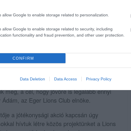
o allow Google to enable storage related to personalization.
o allow Google to enable storage related to security, including
cation functionality and fraud prevention, and other user protection.
ak érzem arra, hogy a családok
CONFIRM
yen fontos jószolgálati kedvezményezést, és
ehet a kevésbé szerencsés helyzetben lévők
Data Deletion
Data Access
Privacy Policy
záz valamilyen szempontból hátrányos
k meg, a cél, hogy jövőre is legalább ennyi
 Ádám, az Eger Lions Club elnöke.
tője a jótékonysági akció kapcsán úgy
kkal hívtuk létre közös projektünket a Lions