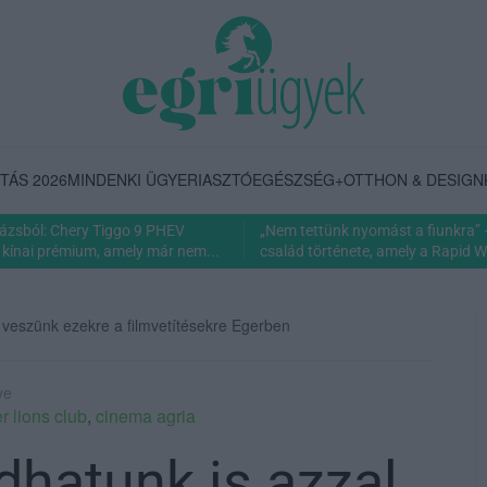
TÁS 2026
MINDENKI ÜGYE
RIASZTÓ
EGÉSZSÉG+
OTTHON & DESIGN
rázsból: Chery Tiggo 9 PHEV
„Nem tettünk nyomást a fiunkra” 
 kínai prémium, amely már nem...
család története, amely a Rapid Wi
 veszünk ezekre a filmvetítésekre Egerben
ye
r lions club
,
cinema agria
hatunk is azzal,