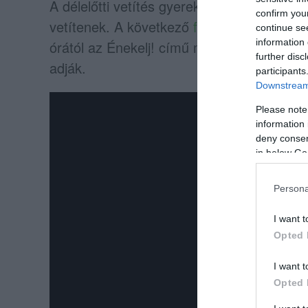
A délelőtti vetítés gyerekeknek szól, a d
confirm you
vetítenek. A következő
filmvetítések
decem
continue se
information 
órától az Énekelj! című mesére ülhetünk b
further disc
adják.
participants
Downstream 
Please note
information 
deny consent
in below Go
Persona
I want t
Opted 
I want t
Opted 