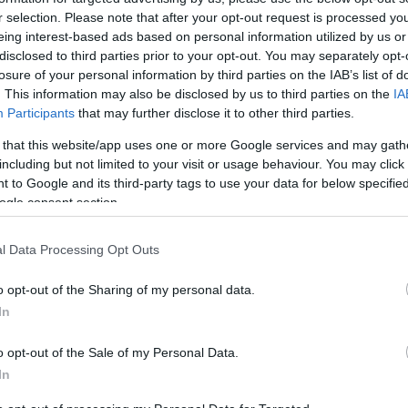
élután pedig egy közönségkedvencet
r selection. Please note that after your opt-out request is processed y
ber 5-én (vasárnap)
lesznek: délelőtt 10
eing interest-based ads based on personal information utilized by us or
disclosed to third parties prior to your opt-out. You may separately opt-
e, majd 16 órától a Gravitáció című drámát
losure of your personal information by third parties on the IAB’s list of
. This information may also be disclosed by us to third parties on the
IA
Participants
that may further disclose it to other third parties.
 that this website/app uses one or more Google services and may gath
including but not limited to your visit or usage behaviour. You may click 
 to Google and its third-party tags to use your data for below specifi
ogle consent section.
l Data Processing Opt Outs
o opt-out of the Sharing of my personal data.
In
o opt-out of the Sale of my Personal Data.
In