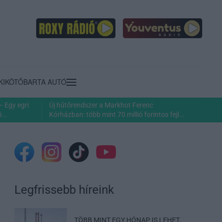
KIKÖTŐ
BARTA AUTÓ
– Egy egri
Új hűtőrendszer a Markhot Ferenc
...
Kórházban: több mint 70 millió forintos fejl...
Legfrissebb híreink
TÖBB MINT EGY HÓNAP IS LEHET,