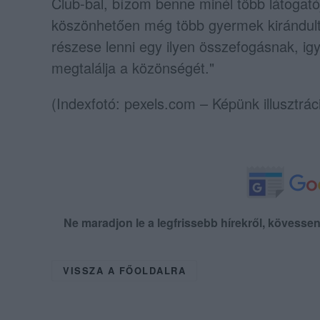
Club-bal, bízom benne minél több látogató
köszönhetően még több gyermek kirándulta
részese lenni egy ilyen összefogásnak, ig
megtalálja a közönségét."
(Indexfotó: pexels.com – Képünk illusztrác
Ne maradjon le a legfrissebb hírekről, kövess
VISSZA A FŐOLDALRA