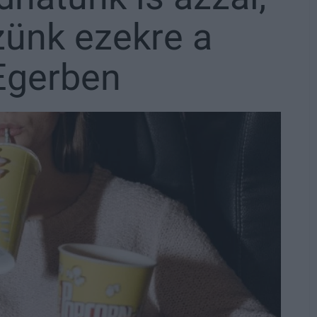
zünk ezekre a
 Egerben