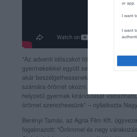
or app.
I want t
I want t
authenti
"Az adventi időszakot tökéletes alkalomn
gyermekeikkel együtt segíthessenek egy il
akár beszélgethessenek is arról hogyan l
számára örömet okozni. Idén több mint s
helyzetű gyermek kirándulását valósíthattu
örömet szerezhessünk" – nyilatkozta Nagy
Berényi Tamás, az Agria Film Kft. ügyveze
fogalmazott: "Örömmel és nagy várakozáso