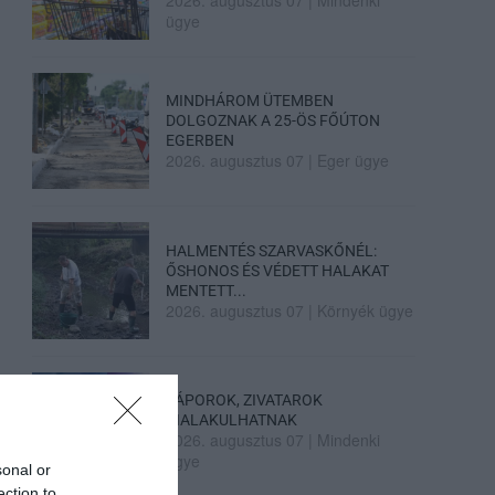
ügye
MINDHÁROM ÜTEMBEN
DOLGOZNAK A 25-ÖS FŐÚTON
EGERBEN
2026. augusztus 07
|
Eger ügye
HALMENTÉS SZARVASKŐNÉL:
ŐSHONOS ÉS VÉDETT HALAKAT
MENTETT...
2026. augusztus 07
|
Környék ügye
ZÁPOROK, ZIVATAROK
KIALAKULHATNAK
2026. augusztus 07
|
Mindenki
ügye
sonal or
ection to