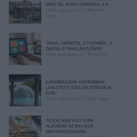
MIRE TELJESEN ÚJRAINDUL A P...
2026. augusztus 07
|
Mindenki
ügye
TANULJ NÉMETÜL OTTHONRÓL: A
DIGITÁLIS TANULÁS ELŐNYEI
2026. augusztus 07
|
Promóció
ÚJRAINDULNAK A KORÁBBAN
LEÁLLÍTOTT SZOLGÁLTATÁSOK AZ
EGRI...
2026. augusztus 07
|
Eger ügye
TÍZ ÉVE NEM VOLT ILYEN
ALACSONY AZ INFLÁCIÓ
MAGYARORSZÁGON
2026. augusztus 07
|
Mindenki