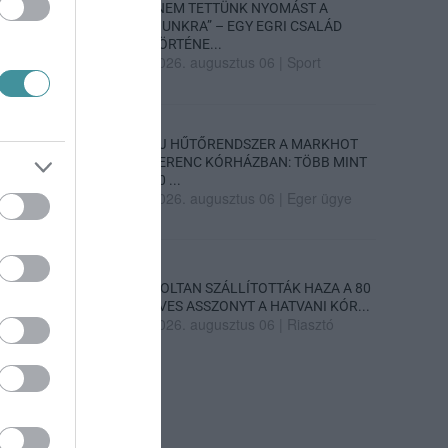
„NEM TETTÜNK NYOMÁST A
FIUNKRA” – EGY EGRI CSALÁD
TÖRTÉNE...
2026. augusztus 06
|
Sport
ÚJ HŰTŐRENDSZER A MARKHOT
FERENC KÓRHÁZBAN: TÖBB MINT
70 ...
2026. augusztus 06
|
Eger ügye
HOLTAN SZÁLLÍTOTTÁK HAZA A 80
ÉVES ASSZONYT A HATVANI KÓR...
2026. augusztus 06
|
Riasztó