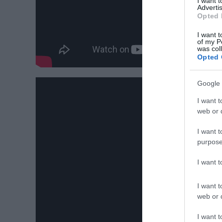
I want 
Advertis
Opted 
I want t
of my P
was col
Opted 
Google 
I want t
web or d
I want t
purpose
I want 
I want t
web or d
I want t