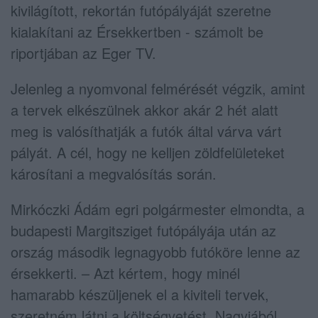
kivilágított, rekortán futópályáját szeretne
kialakítani az Érsekkertben - számolt be
riportjában az Eger TV.
Jelenleg a nyomvonal felmérését végzik, amint
a tervek elkészülnek akkor akár 2 hét alatt
meg is valósíthatják a futók által várva várt
pályát. A cél, hogy ne kelljen zöldfelületeket
károsítani a megvalósítás során.
Mirkóczki Ádám egri polgármester elmondta, a
budapesti Margitsziget futópályája után az
ország második legnagyobb futóköre lenne az
érsekkerti. – Azt kértem, hogy minél
hamarabb készüljenek el a kiviteli tervek,
szeretném látni a költségvetést. Nagyjából