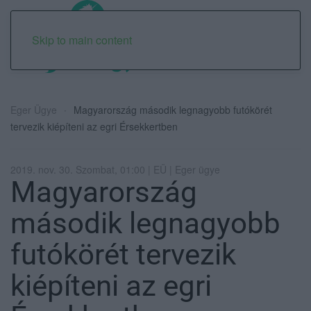
Skip to main content
Eger Ügye
Magyarország második legnagyobb futókörét
tervezik kiépíteni az egri Érsekkertben
2019. nov. 30. Szombat, 01:00 | EÜ | Eger ügye
Magyarország
második legnagyobb
futókörét tervezik
kiépíteni az egri