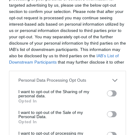
targeted advertising by us, please use the below opt-out
section to confirm your selection. Please note that after your
opt-out request is processed you may continue seeing
interest-based ads based on personal information utilized by
us or personal information disclosed to third parties prior to
your opt-out. You may separately opt-out of the further
Ne maradjon le a legfrissebb hírekről, kövessen
disclosure of your personal information by third parties on the
bennünket az EGRI ÜGYEK Google Hírek oldalán!
IAB’s list of downstream participants. This information may
also be disclosed by us to third parties on the
IAB’s List of
Downstream Participants
that may further disclose it to other
VISSZA A FŐOLDALRA
third parties.
Please note that this website/app uses one or more Google
Personal Data Processing Opt Outs
services and may gather and store information including but
not limited to your visit or usage behaviour. You may click to
I want to opt-out of the Sharing of my
personal data.
grant or deny consent to Google and its third-party tags to
Opted In
use your data for below specified purposes in below Google
consent section.
I want to opt-out of the Sale of my
Legfrissebb híreink
Personal Data.
Opted In
I want to opt-out of processing my