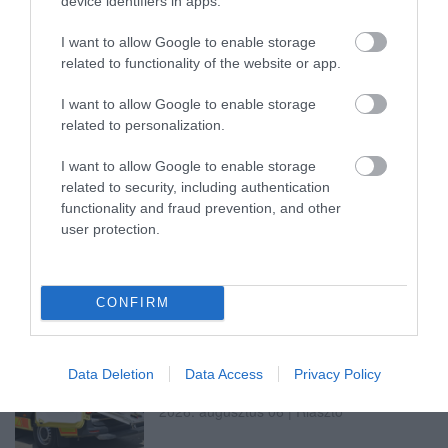
device identifiers in apps.
I want to allow Google to enable storage
„NEM TETTÜNK NYOMÁST A FIUNKRA” –
related to functionality of the website or app.
EGY EGRI CSALÁD TÖRTÉNE...
2026. augusztus 06
|
Sport
I want to allow Google to enable storage
related to personalization.
I want to allow Google to enable storage
related to security, including authentication
functionality and fraud prevention, and other
ÚJ HŰTŐRENDSZER A MARKHOT FERENC
user protection.
KÓRHÁZBAN: TÖBB MINT 70 ...
2026. augusztus 06
|
Eger ügye
CONFIRM
Data Deletion
Data Access
Privacy Policy
HOLTAN SZÁLLÍTOTTÁK HAZA A 80 ÉVES
ASSZONYT A HATVANI KÓR...
2026. augusztus 06
|
Riasztó