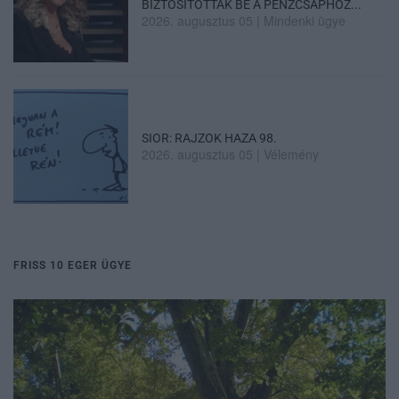
BIZTOSÍTOTTÁK BE A PÉNZCSAPHOZ...
2026. augusztus 05
|
Mindenki ügye
SIOR: RAJZOK HAZA 98.
2026. augusztus 05
|
Vélemény
FRISS 10 EGER ÜGYE