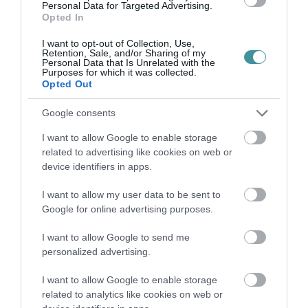
Personal Data for Targeted Advertising.
Opted In
KÉT AUTÓ ÜTKÖZÖTT BOGÁCSON, A
MENTŐK IS A HELYSZÍNRE ÉRKE...
2026. augusztus 06
|
Riasztó
I want to opt-out of Collection, Use,
Retention, Sale, and/or Sharing of my
Personal Data that Is Unrelated with the
Purposes for which it was collected.
Opted Out
Google consents
HÍREK A GARÁZSBÓL: CHERY TIGGO 9
I want to allow Google to enable storage
PHEV LUXURY – A KÍNAI PR...
2026. augusztus 06
|
Barta Autó
related to advertising like cookies on web or
device identifiers in apps.
I want to allow my user data to be sent to
Google for online advertising purposes.
I want to allow Google to send me
LAKÓÉPÜLETEK LÁNGOLTAK SZERDÁN
personalized advertising.
2026. augusztus 06
|
Riasztó
I want to allow Google to enable storage
related to analytics like cookies on web or