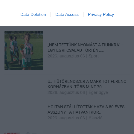
LAKÓÉPÜLETEK LÁNGOLTAK SZERDÁN
Data Deletion
Data Access
Privacy Policy
2026. augusztus 06
|
Riasztó
„NEM TETTÜNK NYOMÁST A FIUNKRA” –
EGY EGRI CSALÁD TÖRTÉNE...
2026. augusztus 06
|
Sport
ÚJ HŰTŐRENDSZER A MARKHOT FERENC
KÓRHÁZBAN: TÖBB MINT 70 ...
2026. augusztus 06
|
Eger ügye
HOLTAN SZÁLLÍTOTTÁK HAZA A 80 ÉVES
ASSZONYT A HATVANI KÓR...
2026. augusztus 06
|
Riasztó