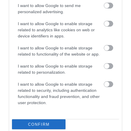
I want to allow Google to send me
VISSZA A FŐOLDALRA
personalized advertising.
I want to allow Google to enable storage
related to analytics like cookies on web or
device identifiers in apps.
I want to allow Google to enable storage
related to functionality of the website or app.
Legfrissebb híreink
I want to allow Google to enable storage
related to personalization.
KÉT AUTÓ ÜTKÖZÖTT BOGÁCSON, A
I want to allow Google to enable storage
MENTŐK IS A HELYSZÍNRE ÉRKE...
related to security, including authentication
2026. augusztus 06
|
Riasztó
functionality and fraud prevention, and other
user protection.
HÍREK A GARÁZSBÓL: CHERY TIGGO 9
CONFIRM
PHEV LUXURY – A KÍNAI PR...
2026. augusztus 06
|
Barta Autó