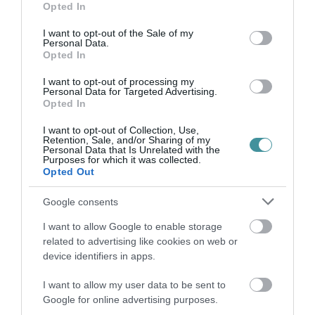
Opted In
use your data for below specified purposes in below Google
consent section.
I want to opt-out of the Sale of my
Personal Data.
Opted In
I want to opt-out of processing my
PÁROS LÁBBAL AKART BELESZÁLLNI AZ EGRI DK A RÁDI
Personal Data for Targeted Advertising.
PÉKSÉGBE, A CÉG JOGI LÉPÉSEK...
Opted In
"Tiltakozunk az ellen, hogy a Rádi Pékség pofátlanul megkárosítja
vásárlóit és dolgozóit!" – áll a DK közleményében, amit a
I want to opt-out of Collection, Use,
Retention, Sale, and/or Sharing of my
közösségi oldalukra raktak ki és küldött meg részünkre Balla
Personal Data that Is Unrelated with the
Péter szerve...
Purposes for which it was collected.
Opted Out
TOVÁBB A CIKKHEZ
Google consents
I want to allow Google to enable storage
related to advertising like cookies on web or
device identifiers in apps.
Ne maradjon le a legfrissebb hírekről, kövessen
I want to allow my user data to be sent to
bennünket az EGRI ÜGYEK Google Hírek oldalán!
Google for online advertising purposes.