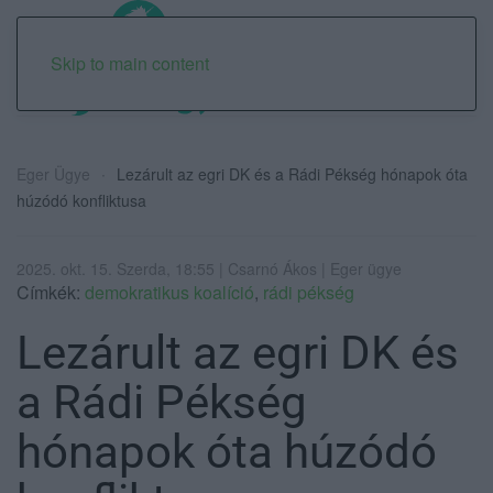
Skip to main content
Eger Ügye
Lezárult az egri DK és a Rádi Pékség hónapok óta
húzódó konfliktusa
2025. okt. 15. Szerda, 18:55 | Csarnó Ákos | Eger ügye
Címkék:
demokratikus koalíció
,
rádi pékség
Lezárult az egri DK és
a Rádi Pékség
hónapok óta húzódó