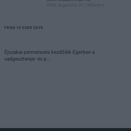
2026. augusztus 05
|
Vélemény
FRISS 10 EGER ÜGYE
Éjszakai permetezés kezdődik Egerben a
vadgesztenye- és p...