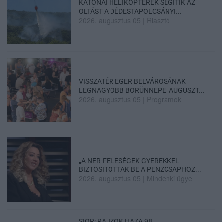
KATONAI HELIKOPTEREK SEGÍTIK AZ
OLTÁST A DÉDESTAPOLCSÁNYI...
2026. augusztus 05
|
Riasztó
VISSZATÉR EGER BELVÁROSÁNAK
LEGNAGYOBB BORÜNNEPE: AUGUSZT...
2026. augusztus 05
|
Programok
„A NER-FELESÉGEK GYEREKKEL
BIZTOSÍTOTTÁK BE A PÉNZCSAPHOZ...
2026. augusztus 05
|
Mindenki ügye
SIOR: RAJZOK HAZA 98.