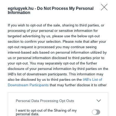
nyilatkozni.
egriugyek.hu -
Do Not Process My Personal
Information
indexkép: Getty Images
If you wish to opt-out of the sale, sharing to third parties, or
processing of your personal or sensitive information for
targeted advertising by us, please use the below opt-out
section to confirm your selection. Please note that after your
opt-out request is processed you may continue seeing
Kapcsolódó cikkek
interest-based ads based on personal information utilized by
us or personal information disclosed to third parties prior to
your opt-out. You may separately opt-out of the further
disclosure of your personal information by third parties on the
IAB’s list of downstream participants. This information may
also be disclosed by us to third parties on the
IAB’s List of
NEM LÉTEZŐ MENTELMI JOGA MÖGÉ AKART BÚJNI A
FELELŐSSÉGRE VONÁS ELŐL AZ EGRI D...
Downstream Participants
that may further disclose it to other
A nyomozás után a bíróság előtt hazudott képviselőségéről Balla
third parties.
Péter választókerületi elnök Korábban nagy botrányt kavart, hogy
a Demokratikus Koalíció egri vezetője, Balla Péter – aki a DK
Please note that this website/app uses one or more Google
Personal Data Processing Opt Outs
2026....
services and may gather and store information including but
not limited to your visit or usage behaviour. You may click to
I want to opt-out of the Sharing of my
TOVÁBB A CIKKHEZ
personal data.
grant or deny consent to Google and its third-party tags to