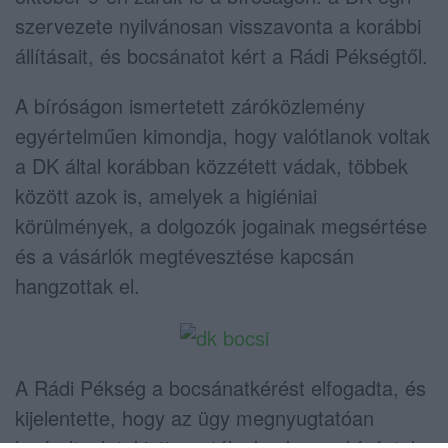
szervezete nyilvánosan visszavonta a korábbi
állításait, és bocsánatot kért a Rádi Pékségtől.
A bíróságon ismertetett záróközlemény
egyértelműen kimondja, hogy valótlanok voltak
a DK által korábban közzétett vádak, többek
között azok is, amelyek a higiéniai
körülmények, a dolgozók jogainak megsértése
és a vásárlók megtévesztése kapcsán
hangzottak el.
A Rádi Pékség a bocsánatkérést elfogadta, és
kijelentette, hogy az ügy megnyugtatóan
lezárultnak tekinti, portálunknak sem kívántak