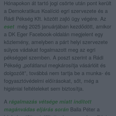
Hónapokon át tartó jogi csörte után pont került
a Demokratikus Koalíció egri szervezete és a
Rádi Pékség Kft. között zajló ügy végére. Az
még 2025 januárjában kezdődött, amikor
eset
a DK Eger Facebook-oldalán megjelent egy
közlemény, amelyben a párt helyi szervezete
súlyos vádakat fogalmazott meg az egri
pékséggel szemben. A poszt szerint a Rádi
Pékség „pofátlanul megkárosítja vásárlóit és
dolgozóit”, továbbá nem tartja be a munka- és
fogyasztóvédelmi előírásokat, sőt, még a
higiéniai feltételeket sem biztosítja.
A
rágalmazás vétsége miatt indított
Balla Péter a
magánvádas eljárás során