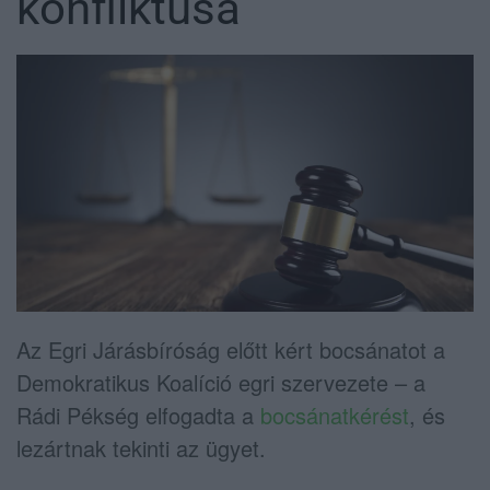
konfliktusa
Az Egri Járásbíróság előtt kért bocsánatot a
Demokratikus Koalíció egri szervezete – a
Rádi Pékség elfogadta a
bocsánatkérést
, és
lezártnak tekinti az ügyet.