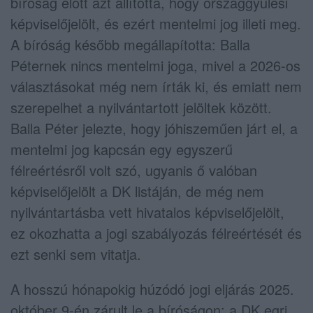
bíróság előtt azt állította, hogy országgyűlési
képviselőjelölt, és ezért mentelmi jog illeti meg.
A bíróság később megállapította: Balla
Péternek nincs mentelmi joga, mivel a 2026-os
választásokat még nem írták ki, és emiatt nem
szerepelhet a nyilvántartott jelöltek között.
Balla Péter jelezte, hogy jóhiszeműen járt el, a
mentelmi jog kapcsán egy egyszerű
félreértésről volt szó, ugyanis ő valóban
képviselőjelölt a DK listáján, de még nem
nyilvántartásba vett hivatalos képviselőjelölt,
ez okozhatta a jogi szabályozás félreértését és
ezt senki sem vitatja.
A hosszú hónapokig húzódó jogi eljárás 2025.
október 9-én zárult le a bíróságon: a DK egri