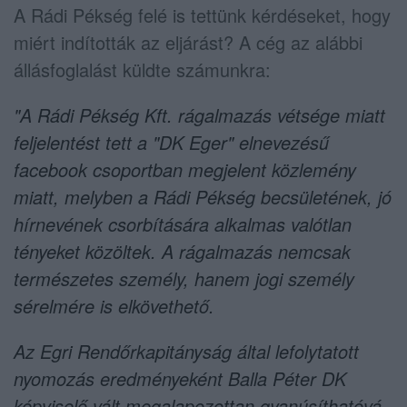
A Rádi Pékség felé is tettünk kérdéseket, hogy
miért indították az eljárást? A cég az alábbi
állásfoglalást küldte számunkra:
"A Rádi Pékség Kft. rágalmazás vétsége miatt
feljelentést tett a "DK Eger" elnevezésű
facebook csoportban megjelent közlemény
miatt, melyben a Rádi Pékség becsületének, jó
hírnevének csorbítására alkalmas valótlan
tényeket közöltek. A rágalmazás nemcsak
természetes személy, hanem jogi személy
sérelmére is elkövethető.
Az Egri Rendőrkapitányság által lefolytatott
nyomozás eredményeként Balla Péter DK
képviselő vált megalapozottan gyanúsíthatóvá