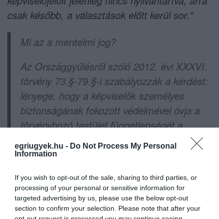
képviselőjelölt jelenleg nincs nyilvántartva, arra
csak később, a választások előtt kerül sor."
Mi az a mentelmi jog?
Az Országgyűlésről szóló 2012. évi XXXVI.
törvény 73.§-79.§-i szabályozzák a kérdést:
lényege, hogy a képviselők személyes
biztonságának fokozott védelmével óvja a
törvényhozó testület függetlenségét a
parlamenten kívüli illetéktelen befolyásoktól
egriugyek.hu -
Do Not Process My Personal
és zaklatásoktól.
Information
Ez a jog minden parlamenti képviselőt
If you wish to opt-out of the sale, sharing to third parties, or
processing of your personal or sensitive information for
megillet, így a képviselő nem vonható
targeted advertising by us, please use the below opt-out
felelősségre a bíróság vagy más hatóság
section to confirm your selection. Please note that after your
opt-out request is processed you may continue seeing