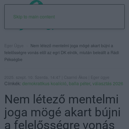
Skip to main content
Eger Ügye
Nem létező mentelmi joga mögé akart bújni a
felelősségre vonás elől az egri DK elnök, miután beleállt a Rádi
Pékségbe
2025. szept. 10. Szerda, 14:47 | Csarnó Ákos | Eger ügye
Címkék:
demokratikus koalíció
,
balla péter
,
választás 2026
Nem létező mentelmi
joga mögé akart bújni
a felelősségre vonás