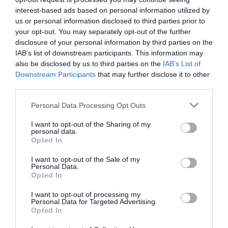
előtt, szavazata, véleménynyilvánítása
interest-based ads based on personal information utilized by
miatt, és emiatt büntetőeljárás sem indulhat
us or personal information disclosed to third parties prior to
ellene. Ez igaz a képviselő-jelöltre is,
your opt-out. You may separately opt-out of the further
disclosure of your personal information by third parties on the
ugyanis a képviselők választásán jelöltként
IAB’s list of downstream participants. This information may
jogerősen nyilvántartásba vett személyt
also be disclosed by us to third parties on the
IAB’s List of
Downstream Participants
that may further disclose it to other
azonos mentelmi jog illeti meg.
third parties.
Please note that this website/app uses one or more Google
A választás nem került még kiírásra (2026
Personal Data Processing Opt Outs
services and may gather and store information including but
áprilisában várható a szavazás), a DK elnöke
not limited to your visit or usage behaviour. You may click to
I want to opt-out of the Sharing of my
personal data.
grant or deny consent to Google and its third-party tags to
által említett képviselő-jelölt státusz nem
Opted In
use your data for below specified purposes in below Google
létezik, a DK belső választása pedig nem
consent section.
I want to opt-out of the Sale of my
ad mentelmi jogot. Ez így nemcsak a bíróság,
Personal Data.
Opted In
de a helyi választópolgárok megtévesztése is.
I want to opt-out of processing my
Personal Data for Targeted Advertising.
indexkép: Balla Péter facebook
Opted In