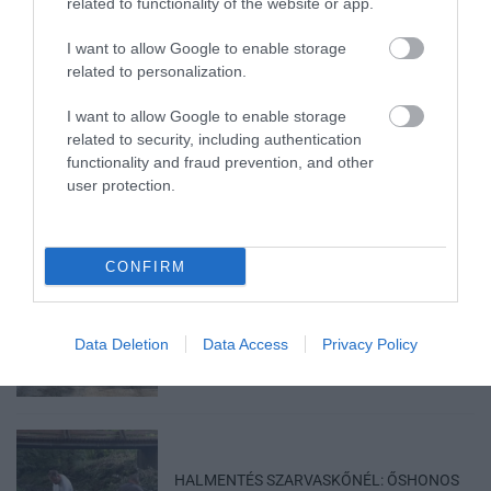
related to functionality of the website or app.
VISSZA A FŐOLDALRA
I want to allow Google to enable storage
related to personalization.
I want to allow Google to enable storage
related to security, including authentication
functionality and fraud prevention, and other
user protection.
Legfrissebb híreink
CONFIRM
MINDHÁROM ÜTEMBEN DOLGOZNAK A 25-
ÖS FŐÚTON EGERBEN
2026. augusztus 07
|
Eger ügye
Data Deletion
Data Access
Privacy Policy
HALMENTÉS SZARVASKŐNÉL: ŐSHONOS