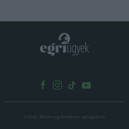
.
©
2026.
Minden jog fenntartva. egriugyek.hu