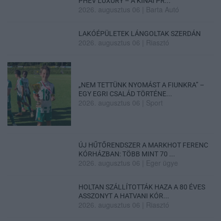
PHEV LUXURY – A KÍNAI PR...
2026. augusztus 06
|
Barta Autó
LAKÓÉPÜLETEK LÁNGOLTAK SZERDÁN
2026. augusztus 06
|
Riasztó
„NEM TETTÜNK NYOMÁST A FIUNKRA” –
EGY EGRI CSALÁD TÖRTÉNE...
2026. augusztus 06
|
Sport
ÚJ HŰTŐRENDSZER A MARKHOT FERENC
KÓRHÁZBAN: TÖBB MINT 70 ...
2026. augusztus 06
|
Eger ügye
HOLTAN SZÁLLÍTOTTÁK HAZA A 80 ÉVES
ASSZONYT A HATVANI KÓR...
2026. augusztus 06
|
Riasztó