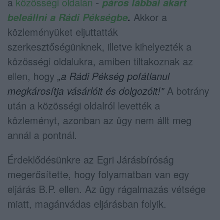
a
közösségi oldalán
-
páros lábbal akart
Akkor a
beleállni a Rádi Pékségbe
.
közleményüket eljuttatták
szerkesztőségünknek, illetve kihelyezték a
közösségi oldalukra, amiben tiltakoznak az
ellen, hogy
„a Rádi Pékség pofátlanul
megkárosítja vásárlóit és dolgozóit!"
A botrány
után a közösségi oldalról levették a
közleményt, azonban az ügy nem állt meg
annál a pontnál.
Érdeklődésünkre az Egri Járásbíróság
megerősítette, hogy folyamatban van egy
eljárás B.P. ellen. Az ügy rágalmazás vétsége
miatt, magánvádas eljárásban folyik.