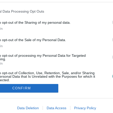
PÉKSÉGBE, A CÉG JOGI LÉPÉSEKET TESZ
2025. január 18
| Csarnó Ákos |
Eger ügye
l Data Processing Opt Outs
"Tiltakozunk az ellen, hogy a Rádi Pékség pofátlanul
megkárosítja vásárlóit és dolgozóit!" – áll a DK
o opt-out of the Sharing of my personal data.
közleményében, amit a közösségi oldalukra raktak ki és
In
küldött meg részünkre Balla Péter szerve...
o opt-out of the Sale of my Personal Data.
In
to opt-out of processing my Personal Data for Targeted
ing.
In
o opt-out of Collection, Use, Retention, Sale, and/or Sharing
ersonal Data that Is Unrelated with the Purposes for which it
lected.
Out
CONFIRM
ozzáférési nyilatkozat
|
Kommentelési szabályzat
|
Szerzői jogo
consents
o allow Google to enable storage related to advertising like cookies on
Data Deletion
Data Access
Privacy Policy
evice identifiers in apps.