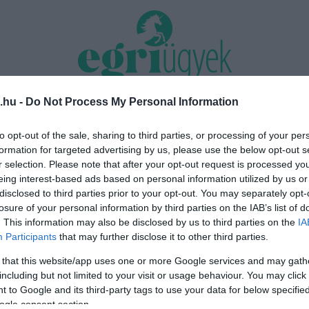
.hu -
Do Not Process My Personal Information
TÁS 2026
MINDENKI ÜGYE
RIASZTÓ
EGÉSZSÉG+
OTTHON & DESIGN
to opt-out of the sale, sharing to third parties, or processing of your per
formation for targeted advertising by us, please use the below opt-out s
nk nyomást a fiunkra” – Egy egri
Új hűtőrendszer a Markhot Feren
r selection. Please note that after your opt-out request is processed y
énete, amely a Rapid Wi...
Kórházban: több mint 70 millió fori
eing interest-based ads based on personal information utilized by us or
disclosed to third parties prior to your opt-out. You may separately opt-
losure of your personal information by third parties on the IAB’s list of
. This information may also be disclosed by us to third parties on the
IA
Participants
that may further disclose it to other third parties.
 that this website/app uses one or more Google services and may gath
including but not limited to your visit or usage behaviour. You may click 
 to Google and its third-party tags to use your data for below specifi
ogle consent section.
PÁROS LÁBBAL AKART BELESZÁLLNI AZ EGRI DK A RÁDI