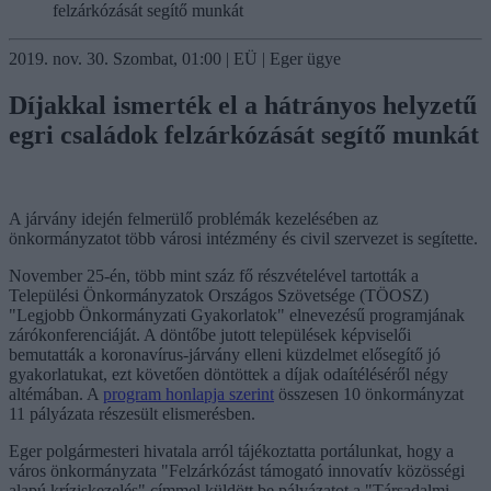
felzárkózását segítő munkát
2019. nov. 30. Szombat, 01:00 | EÜ | Eger ügye
Díjakkal ismerték el a hátrányos helyzetű
egri családok felzárkózását segítő munkát
A járvány idején felmerülő problémák kezelésében az
önkormányzatot több városi intézmény és civil szervezet is segítette.
November 25-én, több mint száz fő részvételével tartották a
Települési Önkormányzatok Országos Szövetsége (TÖOSZ)
"Legjobb Önkormányzati Gyakorlatok" elnevezésű programjának
zárókonferenciáját. A döntőbe jutott települések képviselői
bemutatták a koronavírus-járvány elleni küzdelmet elősegítő jó
gyakorlatukat, ezt követően döntöttek a díjak odaítéléséről négy
altémában. A
program honlapja szerint
összesen 10 önkormányzat
11 pályázata részesült elismerésben.
Eger polgármesteri hivatala arról tájékoztatta portálunkat, hogy a
város önkormányzata "Felzárkózást támogató innovatív közösségi
alapú kríziskezelés" címmel küldött be pályázatot a "Társadalmi