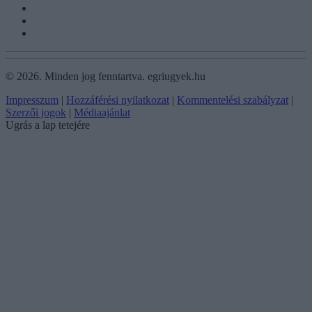
©
2026.
Minden jog fenntartva. egriugyek.hu
Impresszum
|
Hozzáférési nyilatkozat
|
Kommentelési szabályzat
|
Szerzői jogok
|
Médiaajánlat
Ugrás a lap tetejére