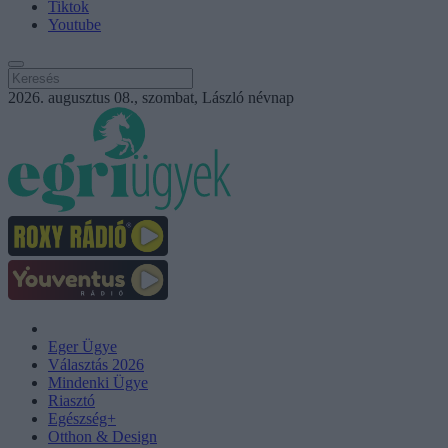
Tiktok
Youtube
2026. augusztus 08., szombat, László névnap
Eger Ügye
Választás 2026
Mindenki Ügye
Riasztó
Egészség+
Otthon & Design