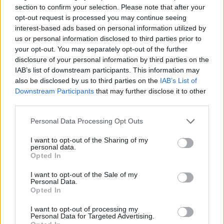
section to confirm your selection. Please note that after your
opt-out request is processed you may continue seeing
interest-based ads based on personal information utilized by
us or personal information disclosed to third parties prior to
your opt-out. You may separately opt-out of the further
disclosure of your personal information by third parties on the
IAB’s list of downstream participants. This information may
also be disclosed by us to third parties on the
IAB’s List of
Downstream Participants
that may further disclose it to other
third parties.
Halmentés Szarvaskőnél: őshonos és védett halakat
mentett...
Please note that this website/app uses one or more Google
Personal Data Processing Opt Outs
services and may gather and store information including but
2026. augusztus 07
|
Környék ügye
not limited to your visit or usage behaviour. You may click to
I want to opt-out of the Sharing of my
personal data.
grant or deny consent to Google and its third-party tags to
Opted In
use your data for below specified purposes in below Google
consent section.
I want to opt-out of the Sale of my
Personal Data.
Opted In
I want to opt-out of processing my
Personal Data for Targeted Advertising.