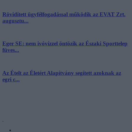
Rövidített ügyfélfogadással működik az EVAT Zrt.
augusztu...
Eger SE: nem ivóvízzel öntözik az Északi Sporttelep
füves...
Az Ételt az Életért Alapítvány segített azoknak az
egri c...
.