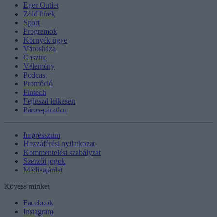
Eger Outlet
Zöld hírek
Sport
Programok
Környék ügye
Városháza
Gasztro
Vélemény
Podcast
Promóció
Fintech
Fejleszd lelkesen
Páros-páratlan
Impresszum
Hozzáférési nyilatkozat
Kommentelési szabályzat
Szerzői jogok
Médiaajánlat
Kövess minket
Facebook
Instagram