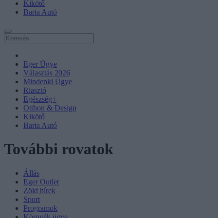
Kikötő
Barta Autó
Eger Ügye
Választás 2026
Mindenki Ügye
Riasztó
Egészség+
Otthon & Design
Kikötő
Barta Autó
További rovatok
Állás
Eger Outlet
Zöld hírek
Sport
Programok
Környék ügye