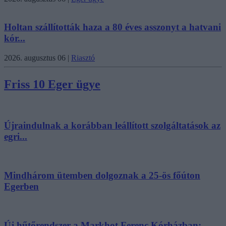
Holtan szállították haza a 80 éves asszonyt a hatvani
kór...
2026. augusztus 06
|
Riasztó
Friss 10 Eger ügye
Újraindulnak a korábban leállított szolgáltatások az
egri...
Mindhárom ütemben dolgoznak a 25-ös főúton
Egerben
Új hűtőrendszer a Markhot Ferenc Kórházban: