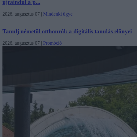
újraindul a p...
2026. augusztus 07
|
Mindenki ügye
Tanulj németül otthonról: a digitális tanulás előnyei
2026. augusztus 07
|
Promóció