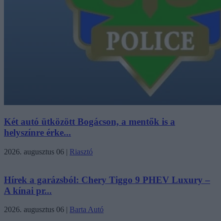
Két autó ütközött Bogácson, a mentők is a
helyszínre érke...
2026. augusztus 06
|
Riasztó
Hírek a garázsból: Chery Tiggo 9 PHEV Luxury –
A kínai pr...
2026. augusztus 06
|
Barta Autó