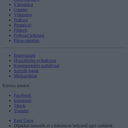
Városháza
Gasztro
Vélemény
Podcast
Promóció
Fintech
Fejleszd lelkesen
Páros-páratlan
Impresszum
Hozzáférési nyilatkozat
Kommentelési szabályzat
Szerzői jogok
Médiaajánlat
Kövess minket
Facebook
Instagram
Tiktok
Youtube
Eger Ügye
Díjakkal ismerték el a hátrányos helyzetű egri családok