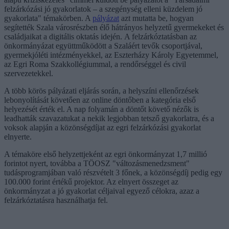
felzárkózási jó gyakorlatok – a szegénység elleni küzdelem jó
gyakorlata" témakörben. A
pályázat
azt mutatta be, hogyan
segítették Szala városrészben élő hátrányos helyzetű gyermekeket és
családjaikat a digitális oktatás idején. A felzárkóztatásban az
önkormányázat együttműködött a Szaláért tevők csoportjával,
gyermekjóléti intézményekkel, az Eszterházy Károly Egyetemmel,
az Egri Roma Szakkollégiummal, a rendőrséggel és civil
szervezetekkel.
A több körös pályázati eljárás során, a helyszíni ellenőrzések
lebonyolítását követően az online döntőben a kategória első
helyezését érték el. A nap folyamán a döntőt követő nézők is
leadhatták szavazatukat a nekik legjobban tetsző gyakorlatra, és a
voksok alapján a közönségdíjat az egri felzárkózási gyakorlat
elnyerte.
A témaköre első helyzettjeként az egri önkormányzat 1,7 millió
forintot nyert, továbba a TÖOSZ "változásmenedzsment"
tudásprogramjában való részvételt 3 főnek, a közönségdíj pedig egy
100.000 forint értékű projektor. Az elnyert összeget az
önkormányzat a jó gyakorlat céljaival egyező célokra, azaz a
felzárkóztatásra használhatja fel.