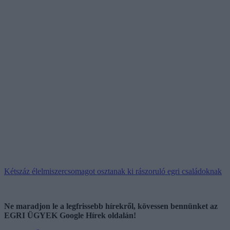
Kétszáz élelmiszercsomagot osztanak ki rászoruló egri családoknak
Ne maradjon le a legfrissebb hírekről, kövessen bennünket az
EGRI ÜGYEK Google Hírek oldalán!