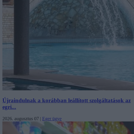
Újraindulnak a korábban leállított szolgáltatások az
egri...
2026. augusztus 07
|
Eger ügye