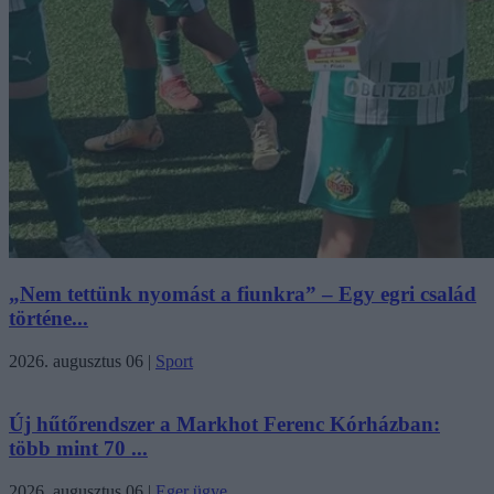
„Nem tettünk nyomást a fiunkra” – Egy egri család
történe...
2026. augusztus 06
|
Sport
Új hűtőrendszer a Markhot Ferenc Kórházban:
több mint 70 ...
2026. augusztus 06
|
Eger ügye