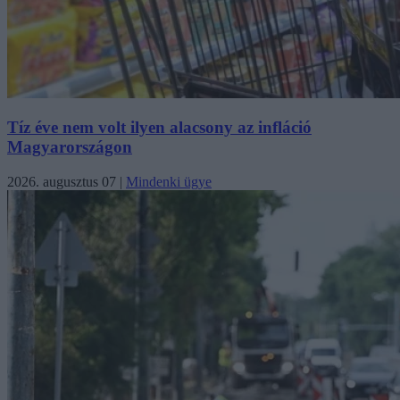
Tíz éve nem volt ilyen alacsony az infláció
Magyarországon
2026. augusztus 07
|
Mindenki ügye