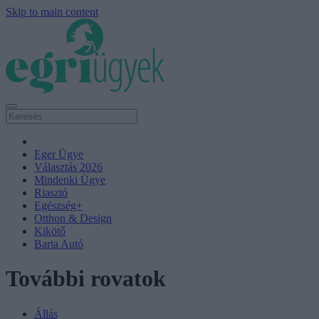
Skip to main content
Eger Ügye
Választás 2026
Mindenki Ügye
Riasztó
Egészség+
Otthon & Design
Kikötő
Barta Autó
További rovatok
Állás