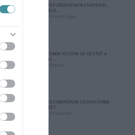
ELOLTOTTÁK A TÜZET DÉDESTAPOLCSÁNYNÁL,
KILENCÓRÁS KÜZDELE...
2026. augusztus 06
|
Környék ügye
KATONAI HELIKOPTEREK SEGÍTIK AZ OLTÁST A
DÉDESTAPOLCSÁNYI...
2026. augusztus 05
|
Riasztó
VISSZATÉR EGER BELVÁROSÁNAK LEGNAGYOBB
BORÜNNEPE: AUGUSZT...
2026. augusztus 05
|
Programok