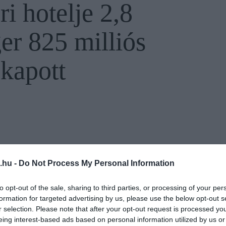
i hotelje 2,8
er 825 milliós
 kapott
áros Lőrinc
cége
2,8 milliárd forintos
lóra
felújítására
, miközben a járvány által
.hu -
Do Not Process My Personal Information
 a kiesett bevételek pótlására összesen 825
to opt-out of the sale, sharing to third parties, or processing of your per
formation for targeted advertising by us, please use the below opt-out s
r selection. Please note that after your opt-out request is processed y
eing interest-based ads based on personal information utilized by us or
EGRI HOTELJÜK FELÚJÍTÁSÁRA, MINT AZ EGRI