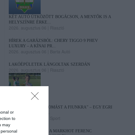
KÉT AUTÓ ÜTKÖZÖTT BOGÁCSON, A MENTŐK IS A
HELYSZÍNRE ÉRKE...
2026. augusztus 06
|
Riasztó
HÍREK A GARÁZSBÓL: CHERY TIGGO 9 PHEV
LUXURY – A KÍNAI PR...
2026. augusztus 06
|
Barta Autó
LAKÓÉPÜLETEK LÁNGOLTAK SZERDÁN
2026. augusztus 06
|
Riasztó
„NEM TETTÜNK NYOMÁST A FIUNKRA” – EGY EGRI
sonal or
CSALÁD TÖRTÉNE...
2026. augusztus 06
|
Sport
ection to
ou may
 personal
ÚJ HŰTŐRENDSZER A MARKHOT FERENC