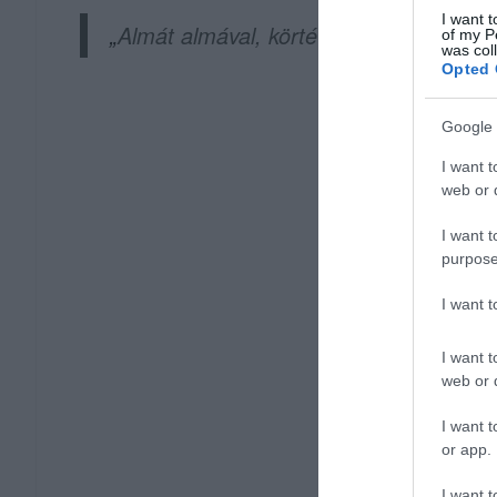
I want t
„
Almát almával, körtét körtével hasonlí
of my P
was col
Opted 
Google 
I want t
web or d
I want t
purpose
I want 
I want t
web or d
I want t
or app.
I want t