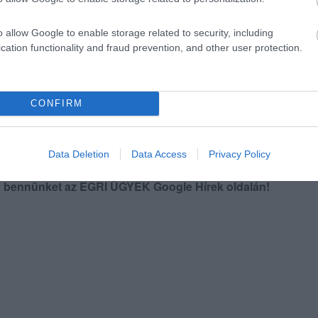
o allow Google to enable storage related to security, including
cation functionality and fraud prevention, and other user protection.
azságosak az állami támogatások. Eger
ényeknek arányos összeget kapott.
CONFIRM
Data Deletion
Data Access
Privacy Policy
en bennünket az EGRI ÜGYEK Google Hírek oldalán!