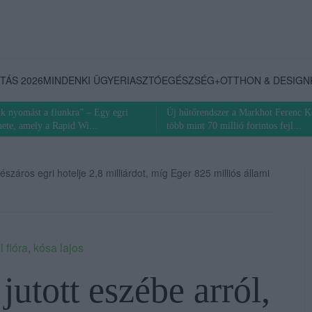
TÁS 2026
MINDENKI ÜGYE
RIASZTÓ
EGÉSZSÉG+
OTTHON & DESIGN
k nyomást a fiunkra” – Egy egri
Új hűtőrendszer a Markhot Ferenc K
nete, amely a Rapid Wi...
több mint 70 millió forintos fejl...
száros egri hotelje 2,8 milliárdot, míg Eger 825 milliós állami
l flóra
,
kósa lajos
utott eszébe arról,