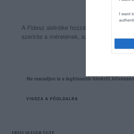
I want t
authenti
A Fidesz alelnöke hozzátette: szerinte ig
szerinte a méretének, az általa közölt ig
Ne maradjon le a legfrissebb hírekről, kövess
VISSZA A FŐOLDALRA
FRISS 10 EGER ÜGYE