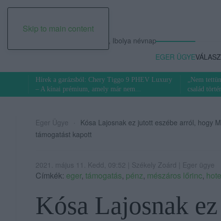
Skip to main content
2026. augusztus 07., péntek, Ibolya névnap
EGER ÜGYE
VÁLASZ
Hírek a garázsból: Chery Tiggo 9 PHEV Luxury
„Nem tettün
– A kínai prémium, amely már nem...
család törté
Eger Ügye
Kósa Lajosnak ez jutott eszébe arról, hogy Mé
támogatást kapott
2021. május 11. Kedd, 09:52 | Székely Zoárd | Eger ügye
Címkék:
eger
,
támogatás
,
pénz
,
mészáros lőrinc
,
hote
Kósa Lajosnak ez j