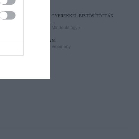
„A NER-FELESÉGEK GYEREKKEL BIZTOSÍTOTTÁK
BE A PÉNZCSAPHOZ...
2026. augusztus 05
|
Mindenki ügye
SIOR: RAJZOK HAZA 98.
2026. augusztus 05
|
Vélemény