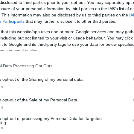
ÁN
disclosed to third parties prior to your opt-out. You may separately opt-
losure of your personal information by third parties on the IAB’s list of
örése óta a kormány olyan elvonásokkal
. This information may also be disclosed by us to third parties on the
IA
Participants
that may further disclose it to other third parties.
z idei működést gyakorlatilag már az
Gépjárműadó, parkolási bevételek,
 that this website/app uses one or more Google services and may gath
including but not limited to your visit or usage behaviour. You may click 
le - az ilyen jogcímen befolyó összegek
 to Google and its third-party tags to use your data for below specifi
sszákból.
ogle consent section.
lna az államtól a 2-2,5 milliárdosra becsült
l Data Processing Opt Outs
, hogy egyenlő arányban támogatná a
o opt-out of the Sharing of my personal data.
központokat,
inkább 17,7 milliárd forint
In
ta meg a Mészáros Lőrinc érdekeltségébe
o opt-out of the Sale of my Personal Data.
zállodáját
a Kisfaludy-programból.
In
 így reagált a támogatással kapcsolatos
to opt-out of processing my Personal Data for Targeted
ing.
In