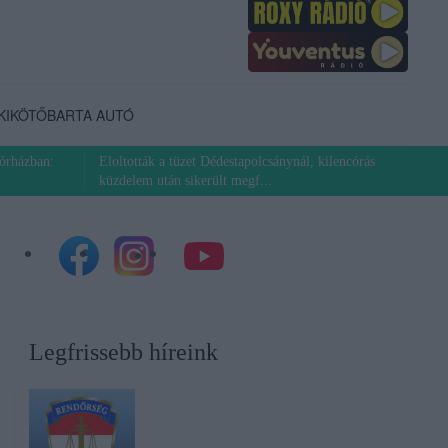
KIKÖTŐ
BARTA AUTÓ
órházban:
Eloltották a tüzet Dédestapolcsánynál, kilencórás
küzdelem után sikerült megf...
Legfrissebb híreink