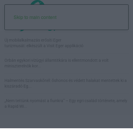
Skip to main content
Új mobilalkalmazás erősíti Eger
turizmusát: elkészült a Visit Eger applikáció
Orbán egykori vízügyi államtitkára is ellentmondott a volt
miniszterelnök kor...
Halmentés Szarvaskőnél: őshonos és védett halakat mentettek ki a
kiszáradó Eg...
„Nem tettünk nyomást a fiunkra” – Egy egri család története, amely
a Rapid Wi...