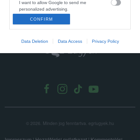
I want to allow Google to send me
szállodalán...
personalized advertising.
CONFIRM
I want to allow Google to enable storage
related to analytics like cookies on web or
device identifiers in apps.
Data Deletion
Data Access
Privacy Policy
I want to allow Google to enable storage
related to functionality of the website or app.
I want to allow Google to enable storage
.
related to personalization.
I want to allow Google to enable storage
related to security, including authentication
functionality and fraud prevention, and other
user protection.
©
2026.
Minden jog fenntartva. egriugyek.hu
Impresszum
|
Hozzáférési nyilatkozat
|
Kommentelési