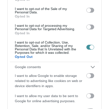
use your data for below specified purposes in below Google
TÁMOGATÁST KAPOTT
consent section.
2021. május 11
|
Eger ügye
I want to opt-out of the Sale of my
Personal Data.
Ahogy arról korábban beszámoltunk, Mészáros Lőrinc cége 2,8
Opted In
milliárd forintos állami támogatást nyert az egri Hotel Flóra
felújítására, miközben a járvány által sújtott város önkormányzata
I want to opt-out of processing my
Personal Data for Targeted Advertising.
és a lak...
Opted In
I want to opt-out of Collection, Use,
ÚJ FÁKAT TELEPÍT EGERBEN A HUNGUEST HOTELS
Retention, Sale, and/or Sharing of my
2025. január 13
| Csarnó Ákos |
Eger ügye
Personal Data that Is Unrelated with the
Purposes for which it was collected.
A Hunguest Flóra évekig tartó, átfogó rekonstrukció és fejlesztés
Opted Out
után kívül-belül megújulva nyitotta meg ismét kapuit 2024
decemberében. A munkálatok az épületen kívül annak
Google consents
környezetére is kiterj...
I want to allow Google to enable storage
related to advertising like cookies on web or
EGER LEGENDÁS SZÁLLODÁJA MODERN KÖNTÖSBEN FOGADJA
VENDÉGEIT
device identifiers in apps.
2025. február 07
| Csarnó Ákos |
Eger ügye
I want to allow my user data to be sent to
Évekig tartó átfogó fejlesztés után tavaly decemberben nyitotta
Google for online advertising purposes.
meg újra kapuit Eger egyik legnagyobb szállodája, a Hunguest
Flóra. Az OPUS GLOBAL érdekeltségébe tartozó Hunguest Hotels