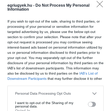
hotel flóra
egriugyek.hu -
Do Not Process My Personal
Information
If you wish to opt-out of the sale, sharing to third parties, or
TITOK, HOGY KI ÚJÍTJA FEL MÉSZÁROS LŐRINC EGRI
SZÁLLODÁJÁT A KÖZPÉNZMILLIÁRDOKBÓL
processing of your personal or sensitive information for
2021. május 07
|
Eger ügye
targeted advertising by us, please use the below opt-out
Összesen 17,7 milliárd forintból újíthatja fel 14 vidéki szállodáját a
section to confirm your selection. Please note that after your
Mészáros Lőrinc érdekeltségébe tartozó Hunguest Hotels Zrt. A
opt-out request is processed you may continue seeing
cég a Magyar Turisztikai Ügynökség Kisfaludy-programjában ny...
interest-based ads based on personal information utilized by
us or personal information disclosed to third parties prior to
your opt-out. You may separately opt-out of the further
MÉSZÁROS LŐRINC TÖBB ÁLLAMI PÉNZT KAPOTT AZ EGRI
disclosure of your personal information by third parties on the
HOTELJÜK FELÚJÍTÁSÁRA, MINT AZ EGRI ÖNKORMÁNYZAT A
DRASZTIKUS ADÓELVONÁSOK UTÁN
IAB’s list of downstream participants. This information may
2021. május 08
|
Eger ügye
also be disclosed by us to third parties on the
IAB’s List of
Downstream Participants
that may further disclose it to other
Ahogy azt mi is közöltük, a járvány kitörése óta a kormány olyan
third parties.
elvonásokkal súlytotta az önkormányzatokat, amely az idei
működést gyakorlatilag már az alapellátások terén is
Please note that this website/app uses one or more Google
Personal Data Processing Opt Outs
veszélyeztette. Gépjá...
services and may gather and store information including but
not limited to your visit or usage behaviour. You may click to
I want to opt-out of the Sharing of my
personal data.
KÓSA LAJOSNAK EZ JUTOTT ESZÉBE ARRÓL, HOGY MÉSZÁROS
grant or deny consent to Google and its third-party tags to
Opted In
EGRI HOTELJE 2,8 MILLIÁRDOT, MÍG EGER 825 MILLIÓS ÁLLAMI