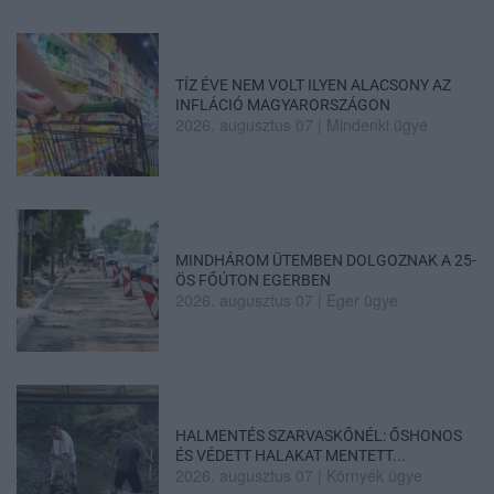
TÍZ ÉVE NEM VOLT ILYEN ALACSONY AZ
INFLÁCIÓ MAGYARORSZÁGON
2026. augusztus 07
|
Mindenki ügye
MINDHÁROM ÜTEMBEN DOLGOZNAK A 25-
ÖS FŐÚTON EGERBEN
2026. augusztus 07
|
Eger ügye
HALMENTÉS SZARVASKŐNÉL: ŐSHONOS
ÉS VÉDETT HALAKAT MENTETT...
2026. augusztus 07
|
Környék ügye