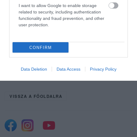
ennek köszönhetően Magyarország
I want to allow Google to enable storage
related to security, including authentication
történetének legnagyobb szállodafelújítási
functionality and fraud prevention, and other
projektjeként írja be magát hazánk
user protection.
turizmusának történetébe.
CONFIRM
Ne maradjon le a legfrissebb hírekről, kövessen
Data Deletion
Data Access
Privacy Policy
bennünket az EGRI ÜGYEK Google Hírek oldalán!
VISSZA A FŐOLDALRA