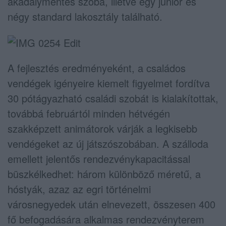
akadálymentes szoba, illetve egy junior és
négy standard lakosztály található.
A fejlesztés eredményeként, a családos
vendégek igényeire kiemelt figyelmet fordítva
30 pótágyazható családi szobát is kialakítottak,
továbbá februártól minden hétvégén
szakképzett animátorok várják a legkisebb
vendégeket az új játszószobában. A szálloda
emellett jelentős rendezvénykapacitással
büszkélkedhet: három különböző méretű, a
hóstyák, azaz az egri történelmi
városnegyedek után elnevezett, összesen 400
fő befogadására alkalmas rendezvényterem