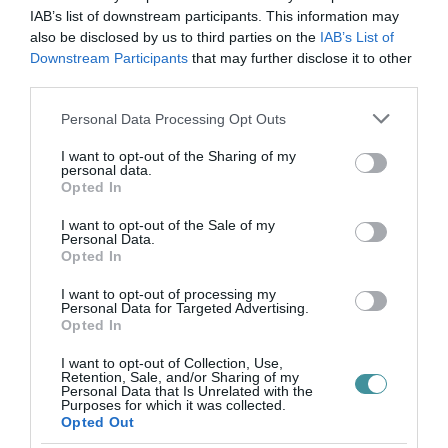
IAB’s list of downstream participants. This information may
ahová a szálloda vendégei korlátlanul és
also be disclosed by us to third parties on the
IAB’s List of
díjmentesen léphetnek be tartózkodásuk alatt.
Downstream Participants
that may further disclose it to other
third parties.
A hotelben a felújítást követően szaunasziget
biztosítja a kikapcsolódást, és a wellness
Please note that this website/app uses one or more Google
Personal Data Processing Opt Outs
services and may gather and store information including but
élményt.
not limited to your visit or usage behaviour. You may click to
I want to opt-out of the Sharing of my
personal data.
grant or deny consent to Google and its third-party tags to
Opted In
A szálloda sokoldalú szolgáltatási portfóliójával
use your data for below specified purposes in below Google
consent section.
többféle vendégszegmenst céloz meg, és
I want to opt-out of the Sale of my
Personal Data.
2025-ben élénk belföldi, valamint jelentős
Opted In
visszatérő külföldi vendégforgalmat vár. A
I want to opt-out of processing my
Personal Data for Targeted Advertising.
Hunguest Flóra újranyitása évente mintegy
Opted In
kilencvenezer vendégéjszakával erősítheti
I want to opt-out of Collection, Use,
Eger turisztikai teljesítményét, miközben közel
Retention, Sale, and/or Sharing of my
Personal Data that Is Unrelated with the
100 új munkahelyet teremt a városban,
Purposes for which it was collected.
Opted Out
hozzájárulva a helyi gazdaság fejlődéséhez.