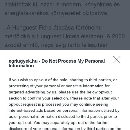
alakítottak ki, ezzel is modern, kényelmes és
energiatakarékos környezetet biztosítva.
„A Hunguest Flóra átadása történelmi
mérföldkő a Hunguest Hotels életében. A 2000
szobát érintő, négy évig tartó fejlesztési
programunk az egri szálloda elkészültével
lezárult, így minden adott hozzá, hogy
egriugyek.hu -
Do Not Process My Personal
Information
Magyarország legsikeresebb turisztikai
vállalatává váljunk a következő években” –
If you wish to opt-out of the sale, sharing to third parties, or
processing of your personal or sensitive information for
mondta el Détári-Szabó Ádám, a Hunguest
targeted advertising by us, please use the below opt-out
Hotels vezérigazgatója, az OPUS GLOBAL
section to confirm your selection. Please note that after your
igazgatósági tagja.
opt-out request is processed you may continue seeing
interest-based ads based on personal information utilized by
us or personal information disclosed to third parties prior to
A Hunguest Flóra az Egri Termál- és
your opt-out. You may separately opt-out of the further
Strandfürdő szomszédságában helyezkedik el,
disclosure of your personal information by third parties on the