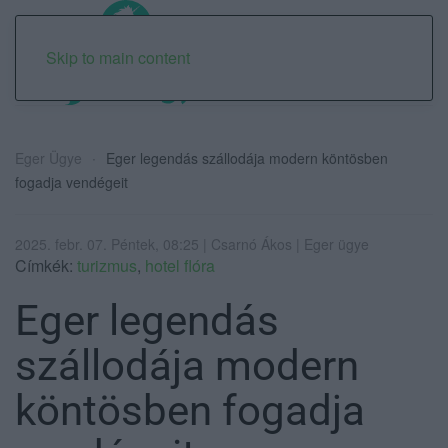
Skip to main content
Eger Ügye
Eger legendás szállodája modern köntösben
fogadja vendégeit
2025. febr. 07. Péntek, 08:25 | Csarnó Ákos | Eger ügye
Címkék:
turizmus
,
hotel flóra
Eger legendás
szállodája modern
köntösben fogadja