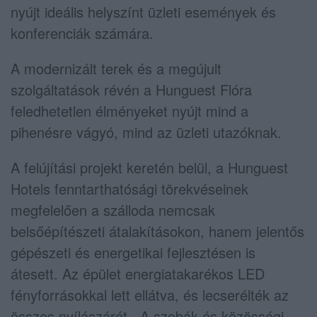
nyújt ideális helyszínt üzleti események és
konferenciák számára.
A modernizált terek és a megújult
szolgáltatások révén a Hunguest Flóra
feledhetetlen élményeket nyújt mind a
pihenésre vágyó, mind az üzleti utazóknak.
A felújítási projekt keretén belül, a Hunguest
Hotels fenntarthatósági törekvéseinek
megfelelően a szálloda nemcsak
belsőépítészeti átalakításokon, hanem jelentős
gépészeti és energetikai fejlesztésen is
átesett. Az épület energiatakarékos LED
fényforrásokkal lett ellátva, és lecserélték az
összes nyílászárót. A szobák és közösségi