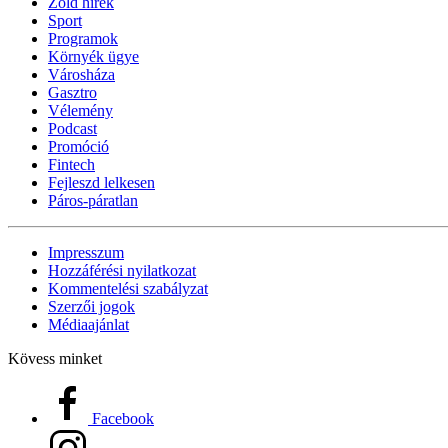
Zöld hírek
Sport
Programok
Környék ügye
Városháza
Gasztro
Vélemény
Podcast
Promóció
Fintech
Fejleszd lelkesen
Páros-páratlan
Impresszum
Hozzáférési nyilatkozat
Kommentelési szabályzat
Szerzői jogok
Médiaajánlat
Kövess minket
Facebook