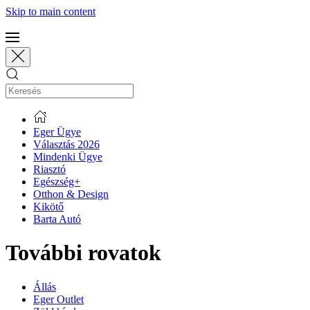
Skip to main content
Eger Ügye
Választás 2026
Mindenki Ügye
Riasztó
Egészség+
Otthon & Design
Kikötő
Barta Autó
További rovatok
Állás
Eger Outlet