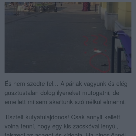
És nem szedte fel... Alpáriak vagyunk és elég
gusztustalan dolog ilyeneket mutogatni, de
emellett mi sem akartunk szó nélkül elmenni.
Tisztelt kutyatulajdonos! Csak annyit kellett
volna tenni, hogy egy kis zacskóval lenyúl,
felszedi az adagot és kidobja. Ha nincs önnél