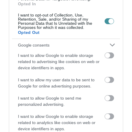
Opted In
HOLTAN SZÁLLÍTOTTÁK HAZA A 80 ÉVES
I want to opt-out of Collection, Use,
ASSZONYT A HATVANI KÓR...
Retention, Sale, and/or Sharing of my
2026. augusztus 06
|
Riasztó
Personal Data that Is Unrelated with the
Purposes for which it was collected.
Opted Out
Google consents
I want to allow Google to enable storage
GÁRDONYI MESEKERT VÁRJA A
related to advertising like cookies on web or
CSALÁDOKAT – HÁROM NAPON ÁT ING...
2026. augusztus 06
|
Programok
device identifiers in apps.
I want to allow my user data to be sent to
Google for online advertising purposes.
I want to allow Google to send me
MAGYAR PÉTER: KIÍRJÁK AZ ELSŐ
personalized advertising.
SZÉLERŐMŰVI PÁLYÁZATOKAT, M...
2026. augusztus 06
|
Mindenki ügye
I want to allow Google to enable storage
related to analytics like cookies on web or
device identifiers in apps.