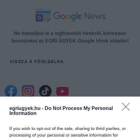
Ne maradjon le a legfrissebb hírekről, kövessen
bennünket az EGRI ÜGYEK Google Hírek oldalán!
VISSZA A FŐOLDALRA
egriugyek.hu -
Do Not Process My Personal
Information
Legfrissebb híreink
If you wish to opt-out of the sale, sharing to third parties, or
processing of your personal or sensitive information for