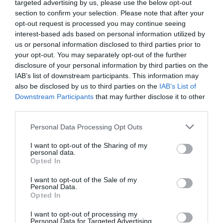
targeted advertising by us, please use the below opt-out
LAKÓÉPÜLETEK LÁNGOLTAK SZERDÁN
section to confirm your selection. Please note that after your
2026. augusztus 06
|
Riasztó
opt-out request is processed you may continue seeing
interest-based ads based on personal information utilized by
us or personal information disclosed to third parties prior to
your opt-out. You may separately opt-out of the further
disclosure of your personal information by third parties on the
IAB’s list of downstream participants. This information may
„NEM TETTÜNK NYOMÁST A FIUNKRA” –
also be disclosed by us to third parties on the
IAB’s List of
EGY EGRI CSALÁD TÖRTÉNE...
Downstream Participants
that may further disclose it to other
2026. augusztus 06
|
Sport
third parties.
Please note that this website/app uses one or more Google
Personal Data Processing Opt Outs
services and may gather and store information including but
not limited to your visit or usage behaviour. You may click to
I want to opt-out of the Sharing of my
personal data.
grant or deny consent to Google and its third-party tags to
ÚJ HŰTŐRENDSZER A MARKHOT FERENC
Opted In
use your data for below specified purposes in below Google
KÓRHÁZBAN: TÖBB MINT 70 ...
consent section.
2026. augusztus 06
|
Eger ügye
I want to opt-out of the Sale of my
Personal Data.
Opted In
I want to opt-out of processing my
Personal Data for Targeted Advertising.