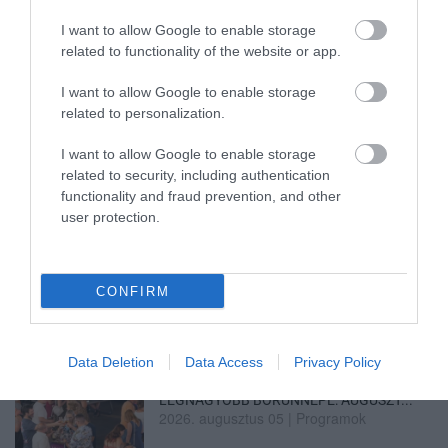
I want to allow Google to enable storage
related to functionality of the website or app.
ELOLTOTTÁK A TÜZET
DÉDESTAPOLCSÁNYNÁL, KILENCÓRÁS
KÜZDELE...
I want to allow Google to enable storage
2026. augusztus 06
|
Környék ügye
related to personalization.
I want to allow Google to enable storage
related to security, including authentication
functionality and fraud prevention, and other
user protection.
KATONAI HELIKOPTEREK SEGÍTIK AZ
OLTÁST A DÉDESTAPOLCSÁNYI...
2026. augusztus 05
|
Riasztó
CONFIRM
Data Deletion
Data Access
Privacy Policy
VISSZATÉR EGER BELVÁROSÁNAK
LEGNAGYOBB BORÜNNEPE: AUGUSZT...
2026. augusztus 05
|
Programok