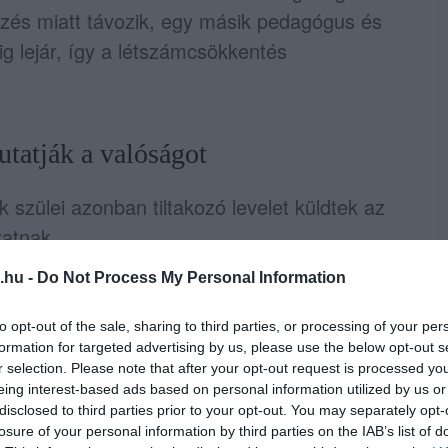
zés miatt távozik, egy másik pedagógus és
ig lejár, így a létszámcsökkentés
tatják a valóságot
szülei azonban tiltakozó levelet küldtek az
atnak.
.hu -
Do Not Process My Personal Information
 adottságai miatt a három kisebb létszámú
él szerint a csoportszobák ugyan papíron
to opt-out of the sale, sharing to third parties, or processing of your per
használat miatt azonban egy 24-25 fős
formation for targeted advertising by us, please use the below opt-out s
r selection. Please note that after your opt-out request is processed y
ezhet. A szülők arra is felhívják a
eing interest-based ads based on personal information utilized by us or
lapotára korábban több panasz érkezett,
disclosed to third parties prior to your opt-out. You may separately opt-
észe a csoportszobákban zajlik.
losure of your personal information by third parties on the IAB’s list of