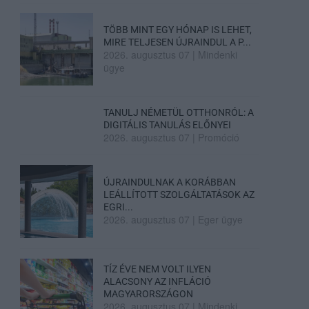
TÖBB MINT EGY HÓNAP IS LEHET,
MIRE TELJESEN ÚJRAINDUL A P...
2026. augusztus 07
|
Mindenki
ügye
TANULJ NÉMETÜL OTTHONRÓL: A
DIGITÁLIS TANULÁS ELŐNYEI
2026. augusztus 07
|
Promóció
ÚJRAINDULNAK A KORÁBBAN
LEÁLLÍTOTT SZOLGÁLTATÁSOK AZ
EGRI...
2026. augusztus 07
|
Eger ügye
TÍZ ÉVE NEM VOLT ILYEN
ALACSONY AZ INFLÁCIÓ
MAGYARORSZÁGON
2026. augusztus 07
|
Mindenki