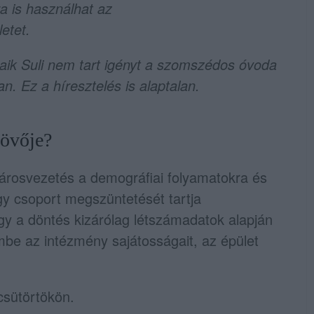
a is használhat az
letet.
zaik Suli nem tart igényt a szomszédos óvoda
. Ez a híresztelés is alaptalan.
jövője?
 városvezetés a demográfiai folyamatokra és
y csoport megszüntetését tartja
ogy a döntés kizárólag létszámadatok alapján
mbe az intézmény sajátosságait, az épület
csütörtökön.