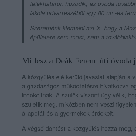
telekhatáron húzódik, az óvoda továbbr
iskola udvarrészéből egy 80 nm-es terü
Szeretnénk kiemelni azt is, hogy a Mo
épületére sem most, sem a továbbiakban
Mi lesz a Deák Ferenc úti óvoda 
A közgyűlés elé kerülő javaslat alapján a
a gazdaságos működtetésre hivatkozva eg
indokoltnak. A szülők viszont úgy vélik, h
születik meg, miközben nem veszi figyele
állapotát és a gyermekek érdekeit.
A végső döntést a közgyűlés hozza meg, 