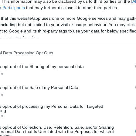
. This information may also be disclosed by us to third parties on the
IA
Participants
that may further disclose it to other third parties.
 16-17 fős csoportlétszám biztosítja azt a
 that this website/app uses one or more Google services and may gath
mely miatt sok család kifejezetten ezt az
including but not limited to your visit or usage behaviour. You may click 
lmezik, hogy öt jelentkező gyermek felvételét
 to Google and its third-party tags to use your data for below specifi
 megszüntetését tervezik.
ogle consent section.
l Data Processing Opt Outs
ntézmény
o opt-out of the Sharing of my personal data.
In
Deák Ferenc úti tagóvoda nem szerepel abban
ámogatásból megvalósuló fejlesztési
o opt-out of the Sale of my Personal Data.
ását és játszóudvarainak korszerűsítését
In
to opt-out of processing my Personal Data for Targeted
ing.
In
ődnek, a Deák Ferenc úti óvoda sem
m kap, most pedig még a csoportszámát is
o opt-out of Collection, Use, Retention, Sale, and/or Sharing
ersonal Data that Is Unrelated with the Purposes for which it
lected.