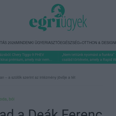
TÁS 2026
MINDENKI ÜGYE
RIASZTÓ
EGÉSZSÉG+
OTTHON & DESIGN
rázsból: Chery Tiggo 9 PHEV
„Nem tettünk nyomást a fiunkra” 
 kínai prémium, amely már nem...
család története, amely a Rapid Wi
 – a szülők szerint az intézmény jövője a tét
voda
,
bói
ad a Deák Ferenc