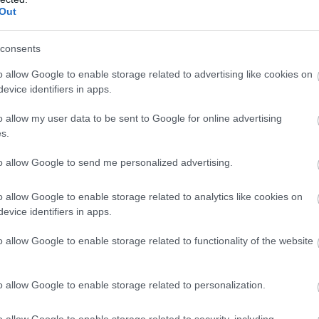
z intézmény fokozatos leépülése kezdődhet
Out
consents
o allow Google to enable storage related to advertising like cookies on
evice identifiers in apps.
őkerül. A szülők szerint az óvoda udvarának
o allow my user data to be sent to Google for online advertising
ba kapta a szomszédos Mozaik Suli, ami
s.
 A jelenlegi városvezetéstől azt kérik,
to allow Google to send me personalized advertising.
és biztosítsanak nagyobb szabadtéri területet
o allow Google to enable storage related to analytics like cookies on
evice identifiers in apps.
ik Suli Szülői Munkaközössége az alábbi
o allow Google to enable storage related to functionality of the website
z:
o allow Google to enable storage related to personalization.
yan állításokat tartalmaz, amelyek valótlanok.
ogy az iskolánk önkényesen elvette az óvoda
o allow Google to enable storage related to security, including