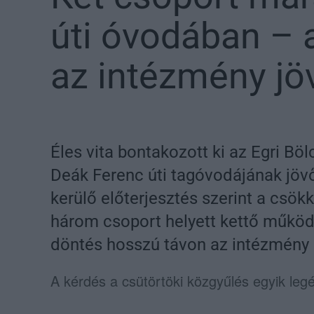
úti óvodában – a
az intézmény jöv
Éles vita bontakozott ki az Egri B
Deák Ferenc úti tagóvodájának jövő
kerülő előterjesztés szerint a csö
három csoport helyett kettő működte
döntés hosszú távon az intézmény l
A kérdés a csütörtöki közgyűlés egyik le