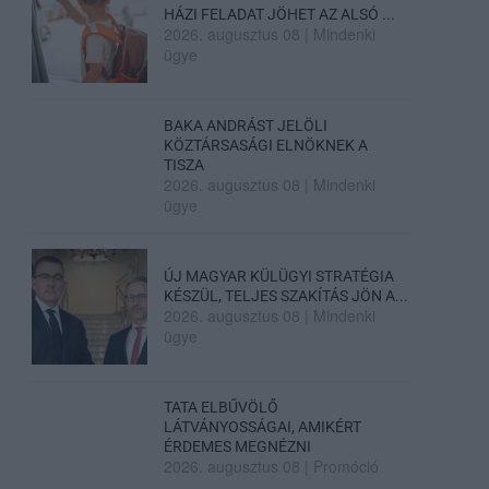
HÁZI FELADAT JÖHET AZ ALSÓ ...
2026. augusztus 08
|
Mindenki
ügye
BAKA ANDRÁST JELÖLI
KÖZTÁRSASÁGI ELNÖKNEK A
TISZA
2026. augusztus 08
|
Mindenki
ügye
ÚJ MAGYAR KÜLÜGYI STRATÉGIA
KÉSZÜL, TELJES SZAKÍTÁS JÖN A...
2026. augusztus 08
|
Mindenki
ügye
TATA ELBŰVÖLŐ
LÁTVÁNYOSSÁGAI, AMIKÉRT
ÉRDEMES MEGNÉZNI
2026. augusztus 08
|
Promóció