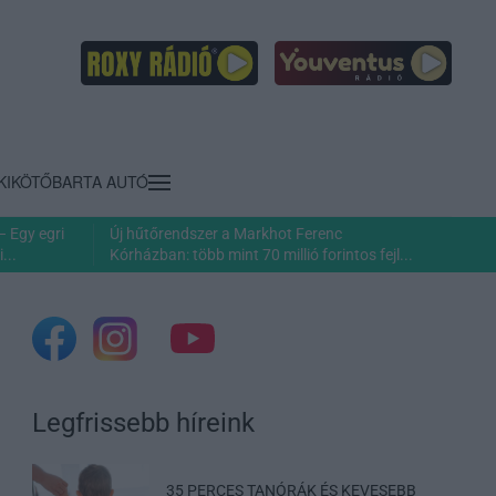
KIKÖTŐ
BARTA AUTÓ
– Egy egri
Új hűtőrendszer a Markhot Ferenc
...
Kórházban: több mint 70 millió forintos fejl...
Legfrissebb híreink
35 PERCES TANÓRÁK ÉS KEVESEBB