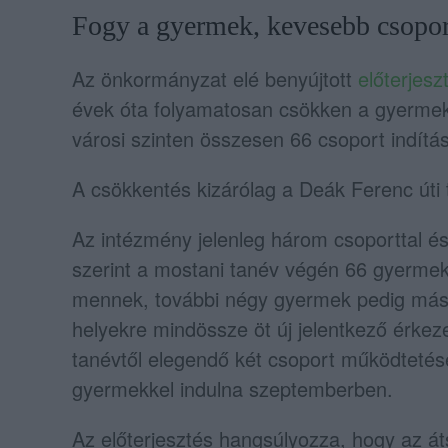
Fogy a gyermek, kevesebb csopor
Az önkormányzat elé benyújtott
előterjes
évek óta folyamatosan csökken a gyermek
városi szinten összesen 66 csoport indítás
A csökkentés kizárólag a Deák Ferenc úti t
Az intézmény jelenleg három csoporttal é
szerint a mostani tanév végén 66 gyermek
mennek, további négy gyermek pedig más
helyekre mindössze öt új jelentkező érkeze
tanévtől elegendő két csoport működtetése
gyermekkel indulna szeptemberben.
Az előterjesztés hangsúlyozza, hogy az á