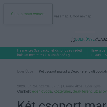
Skip to main content
2026. augusztus 09., vasárnap, Emőd névnap
EGER ÜGYE
VÁLASZ
Halmentés Szarvaskőnél: őshonos és védett
Hírek a ga
halakat mentettek ki a kiszáradó Eg...
Luxury – A
Eger Ügye
Két csoport marad a Deák Ferenc úti óvodában
2026. jún. 24. Szerda, 07:55 | Csarnó Ákos | Eger ügye
Címkék:
eger
,
óvoda
,
közgyűlés
,
deák ferenc utcai ó
Két csoport mar