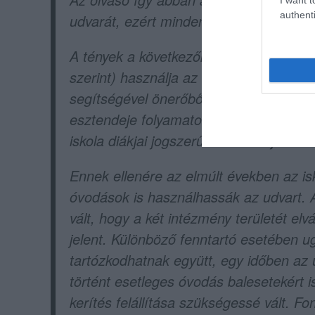
authenti
udvarát, ezért mindenképp szeretnénk t
A tények a következők: 2023-tól az isk
szerint) használja az épületet és a hozz
segítségével önerőből újított fel, s me
esztendeje folyamatosan romló állapotb
iskola diákjai jogszerűen használják a te
Ennek ellenére az elmúlt években az isk
óvodások is használhassák az udvart.
vált, hogy a két intézmény területét elv
jelent. Különböző fenntartó esetében 
tartózkodhatnak együtt, egy időben az u
történt esetleges óvodás balesetekért i
kerítés felállítása szükségessé vált. F