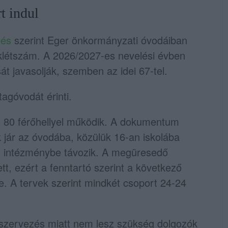
t indul
ztés
szerint Eger önkormányzati óvodáiban
létszám. A 2026/2027-es nevelési évben
át javasolják, szemben az idei 67-tel.
agóvodát érinti.
s 80 férőhellyel működik. A dokumentum
 jár az óvodába, közülük 16-an iskolába
 intézménybe távozik. A megüresedő
tt, ezért a fenntartó szerint a következő
. A tervek szerint mindkét csoport 24-24
tszervezés miatt nem lesz szükség dolgozók