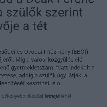
 szülők szerint
ője a tét
ölcsődei és Óvodai Intézmény (EBÓI)
jéről. Míg a városi közgyűlés elé
kkenő gyermeklétszám miatt indokolt a
tése, addig a szülők úgy látják: a
eépítését készítheti elő.
gérzékenyebb oktatási
lehet.
témája