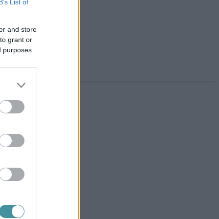
B’s List of
er and store
to grant or
ed purposes