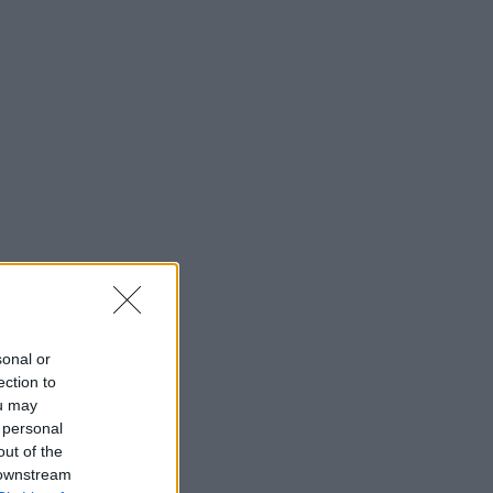
sonal or
ection to
ou may
 personal
out of the
 downstream