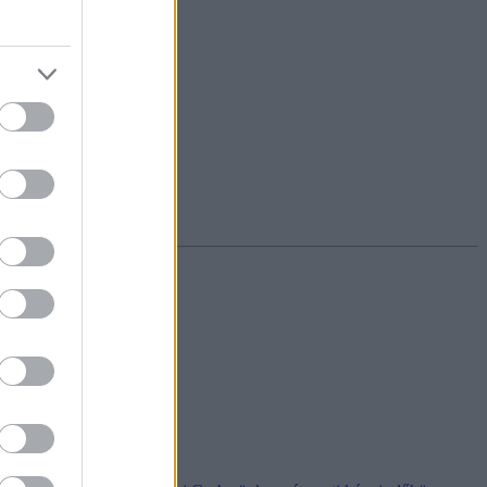
ontosan
 szervezetek