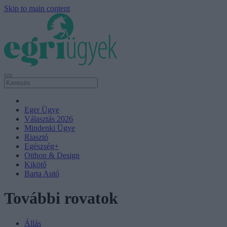
Skip to main content
Eger Ügye
Választás 2026
Mindenki Ügye
Riasztó
Egészség+
Otthon & Design
Kikötő
Barta Autó
További rovatok
Állás