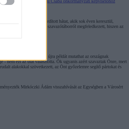
zéki előválasztásra.
Komlósi Csaba önkormányzati képviselőhöz
a Jobbik szavazóinak fordított hátat, akik sok éven keresztül,
lében már a teljes ellenzéki szavazótáborról megfeledkezett, hiszen az
énelem során nem először - újra példát mutathat az országnak
ge - nem ezt az utat választotta. Ők ugyanis azért szavaztak Önre, mert
brudalt alakokkal szövetkezett, az Önt győzelemre segítő pártokat és
deményezték Mirkóczki Ádám visszahívását az Egységben a Városért