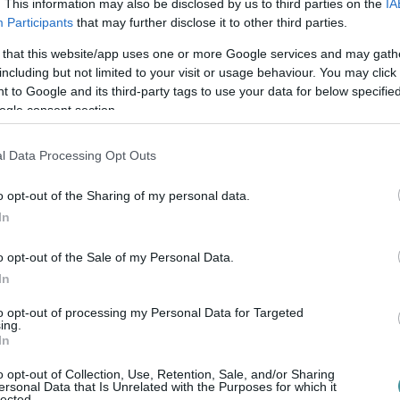
. This information may also be disclosed by us to third parties on the
IA
Participants
that may further disclose it to other third parties.
 that this website/app uses one or more Google services and may gath
including but not limited to your visit or usage behaviour. You may click 
 to Google and its third-party tags to use your data for below specifi
ogle consent section.
l Data Processing Opt Outs
o opt-out of the Sharing of my personal data.
In
o opt-out of the Sale of my Personal Data.
In
to opt-out of processing my Personal Data for Targeted
ing.
In
o opt-out of Collection, Use, Retention, Sale, and/or Sharing
ersonal Data that Is Unrelated with the Purposes for which it
ntettek ki a kiszáradó Eg...
lected.