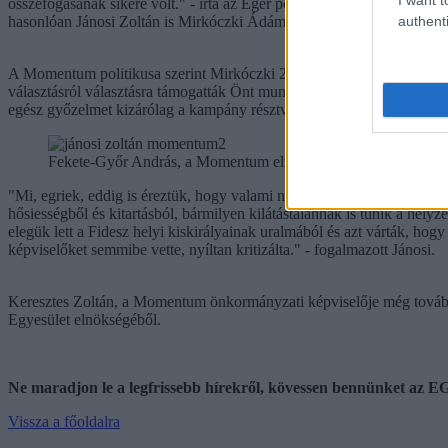
összefogásának sikere volt." - írta az Eger polgármesterének címzett n
authenti
hasonlóan Jánosi Zoltán is Mirkóczki Ádám interjújára reagált, amely
A Momentum politikusa szerint Mirkóczki 2020-ban több alkalommal is 
választásról választásra támogatták Önt munkájukkal és szavazatukkal."
egész győzelmet kizárólag a kampány résztvevőinek tulajdonította.
Fekete-Győr András, a Momentum elnöke és Jánosi Zoltán
"Mi, egriek, eddig is éreztük, hogy valami nincs rendben a városban. 
hősiességből és kitartásból, bármilyen kilátástalannak is tűnik a hely
elegük lett a Fidesz helyi kiskirályainak uralmából és azt várták, hog
képviselőket semmibe vette, nyíltan kritizálta." - fogalmazott Jánosi.
Keresztes Zoltán, a Momentum önkormányzati képviselője még tová
Egyesület elnökségéből.
Ne maradjon le a legfrissebb hírekről, kövessen bennünket az
Vissza a főoldalra