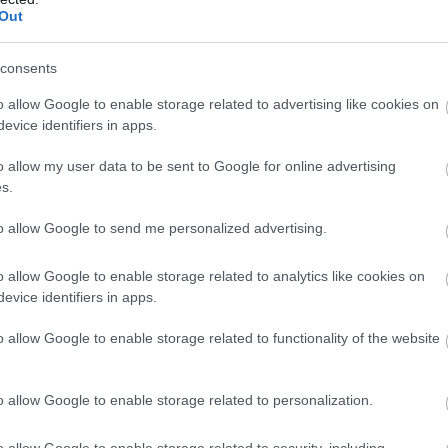
Out
kínai prémium, amely már nem...
consents
rténete, amely a Rapid Wi...
o allow Google to enable storage related to advertising like cookies on
t 70 millió forintos fejl...
evice identifiers in apps.
o allow my user data to be sent to Google for online advertising
s.
to allow Google to send me personalized advertising.
n
,
komlósi csaba
o allow Google to enable storage related to analytics like cookies on
evice identifiers in apps.
tt a szavazóinak
o allow Google to enable storage related to functionality of the website
 pártok szavazóinak is köszönheti 2019-es választási győzelmét.
o allow Google to enable storage related to personalization.
ói és a Önbe vetett hitük segítette a polgármesteri székbe, egészen p
anem a DK, a Jobbik, az LMP, az MSZP és a Momentum, mint politikai
o allow Google to enable storage related to security, including