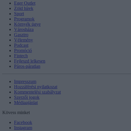
Eger Outlet
Zöld hírek
Sport
Programok
Környék ügye
Városháza
Gasztro
Vélemény
Podcast
Promóció
Fintech
Fejleszd lelkesen
Páros-páratlan
Impresszum
Hozzáférési nyilatkozat
Kommentelési szabályzat
Szerzői jogok
Médiaajánlat
Kövess minket
Facebook
Instagram