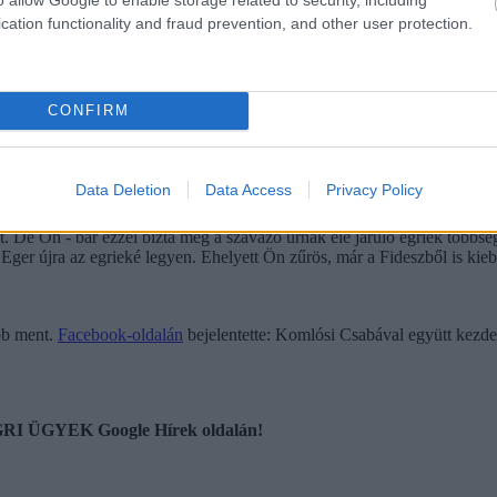
yílt levelében Jánosi Zoltán, aki a Momentum egri jelöltje a nyári ellen
cation functionality and fraud prevention, and other user protection.
ben az ellenzéki pártokat, köztük a Momentumot bírálta.
cserbenhagyta a szavazókat. "Azzal, hogy kilépett a pártjából, először 
 - írta Jánosi, aki szerint az egri polgármester a tavalyi év második fe
CONFIRM
Data Deletion
Data Access
Privacy Policy
A Fidesz uralma után azt hittük, hogy fellélegezhetünk, és Eger - a tört
zet. De Ön - bár ezzel bízta meg a szavazó urnák elé járuló egriek többsé
y Eger újra az egrieké legyen. Ehelyett Ön zűrös, már a Fideszből is kie
bb ment.
Facebook-oldalán
bejelentette: Komlósi Csabával együtt kez
 EGRI ÜGYEK Google Hírek oldalán!