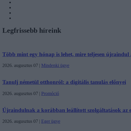
Legfrissebb híreink
Több mint egy hónap is lehet, mire teljesen újraindul a
2026. augusztus 07
|
Mindenki ügye
Tanulj németül otthonról: a digitális tanulás előnyei
2026. augusztus 07
|
Promóció
Újraindulnak a korábban leállított szolgáltatások az eg
2026. augusztus 07
|
Eger ügye