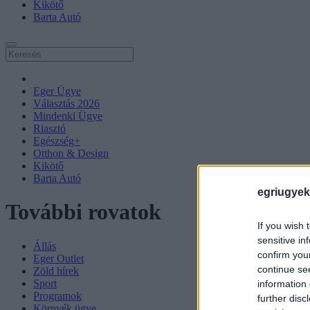
Kikötő
Barta Autó
Eger Ügye
Választás 2026
Mindenki Ügye
Riasztó
Egészség+
Otthon & Design
Kikötő
Barta Autó
egriugyek
További rovatok
If you wish 
sensitive in
Állás
confirm you
Eger Outlet
continue se
Zöld hírek
Sport
information 
Programok
further disc
Környék ügye