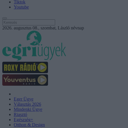
Tiktok
Youtube
2026. augusztus 08., szombat, László névnap
Eger Ügye
Választás 2026
Mindenki Ügye
Riasztó
Egészség+
Otthon & Design