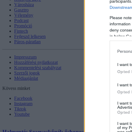
participants
Városháza
Downstream 
Gasztro
Vélemény
Please note
Podcast
information 
Promóció
deny consent
Fintech
in below Go
Fejleszd lelkesen
Páros-páratlan
Persona
Impresszum
Hozzáférési nyilatkozat
I want t
Kommentelési szabályzat
Opted 
Szerzői jogok
Médiaajánlat
I want t
Kövess minket
Opted 
Facebook
I want 
Instagram
Advertis
Tiktok
Opted 
Youtube
I want t
of my P
Halmentés Szarvaskőnél: őshonos és védett halakat me
was col