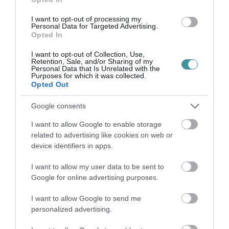
LEÁLLÍTOTT SZOLGÁLTATÁSOK AZ EGRI...
2026. augusztus 07
|
Eger ügye
I want to opt-out of processing my
Personal Data for Targeted Advertising.
Opted In
I want to opt-out of Collection, Use,
Retention, Sale, and/or Sharing of my
Personal Data that Is Unrelated with the
TÍZ ÉVE NEM VOLT ILYEN ALACSONY AZ
Purposes for which it was collected.
INFLÁCIÓ MAGYARORSZÁGON
Opted Out
2026. augusztus 07
|
Mindenki ügye
Google consents
I want to allow Google to enable storage
related to advertising like cookies on web or
device identifiers in apps.
MINDHÁROM ÜTEMBEN DOLGOZNAK A 25-
ÖS FŐÚTON EGERBEN
I want to allow my user data to be sent to
2026. augusztus 07
|
Eger ügye
Google for online advertising purposes.
I want to allow Google to send me
personalized advertising.