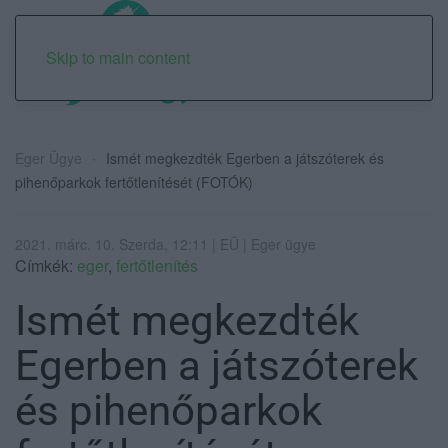
Skip to main content
Eger Ügye
Ismét megkezdték Egerben a játszóterek és
pihenőparkok fertőtlenítését (FOTÓK)
2021. márc. 10. Szerda, 12:11 | EÜ | Eger ügye
Címkék:
eger
,
fertőtlenítés
Ismét megkezdték
Egerben a játszóterek
és pihenőparkok