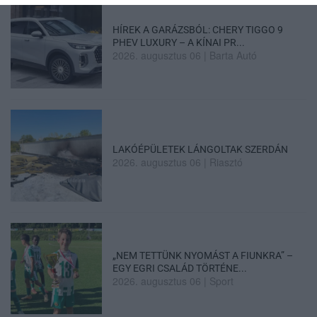
HÍREK A GARÁZSBÓL: CHERY TIGGO 9
PHEV LUXURY – A KÍNAI PR...
2026. augusztus 06
|
Barta Autó
LAKÓÉPÜLETEK LÁNGOLTAK SZERDÁN
2026. augusztus 06
|
Riasztó
„NEM TETTÜNK NYOMÁST A FIUNKRA” –
EGY EGRI CSALÁD TÖRTÉNE...
2026. augusztus 06
|
Sport