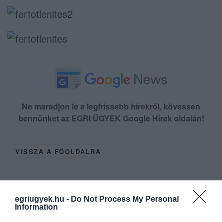
Ne maradjon le a legfrissebb hírekről, kövessen
bennünket az EGRI ÜGYEK Google Hírek oldalán!
VISSZA A FŐOLDALRA
egriugyek.hu -
Do Not Process My Personal
Information