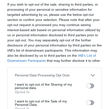
If you wish to opt-out of the sale, sharing to third parties, or
Legfrissebb híreink
processing of your personal or sensitive information for
targeted advertising by us, please use the below opt-out
section to confirm your selection. Please note that after your
opt-out request is processed you may continue seeing
TÖBB MINT EGY HÓNAP IS LEHET, MIRE
interest-based ads based on personal information utilized by
TELJESEN ÚJRAINDUL A P...
us or personal information disclosed to third parties prior to
2026. augusztus 07
|
Mindenki ügye
your opt-out. You may separately opt-out of the further
disclosure of your personal information by third parties on the
IAB’s list of downstream participants. This information may
also be disclosed by us to third parties on the
IAB’s List of
Downstream Participants
that may further disclose it to other
third parties.
TANULJ NÉMETÜL OTTHONRÓL: A
DIGITÁLIS TANULÁS ELŐNYEI
Please note that this website/app uses one or more Google
2026. augusztus 07
|
Promóció
Personal Data Processing Opt Outs
services and may gather and store information including but
not limited to your visit or usage behaviour. You may click to
I want to opt-out of the Sharing of my
personal data.
grant or deny consent to Google and its third-party tags to
Opted In
use your data for below specified purposes in below Google
consent section.
I want to opt-out of the Sale of my
Personal Data.
ÚJRAINDULNAK A KORÁBBAN
Opted In