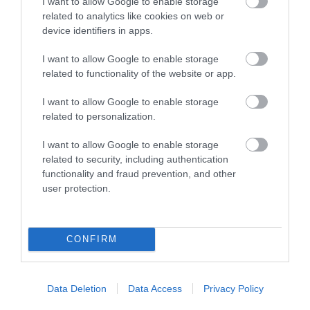
I want to allow Google to enable storage
HALMENTÉS SZARVASKŐNÉL: ŐSHONOS
related to analytics like cookies on web or
ÉS VÉDETT HALAKAT MENTETT...
device identifiers in apps.
2026. augusztus 07
|
Környék ügye
I want to allow Google to enable storage
related to functionality of the website or app.
I want to allow Google to enable storage
related to personalization.
ZÁPOROK, ZIVATAROK KIALAKULHATNAK
2026. augusztus 07
|
Mindenki ügye
I want to allow Google to enable storage
related to security, including authentication
functionality and fraud prevention, and other
user protection.
KÉT AUTÓ ÜTKÖZÖTT BOGÁCSON, A
CONFIRM
MENTŐK IS A HELYSZÍNRE ÉRKE...
2026. augusztus 06
|
Riasztó
Data Deletion
Data Access
Privacy Policy