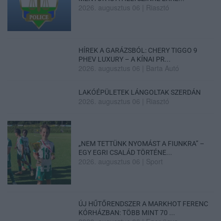
2026. augusztus 06
|
Riasztó
HÍREK A GARÁZSBÓL: CHERY TIGGO 9
PHEV LUXURY – A KÍNAI PR...
2026. augusztus 06
|
Barta Autó
LAKÓÉPÜLETEK LÁNGOLTAK SZERDÁN
2026. augusztus 06
|
Riasztó
„NEM TETTÜNK NYOMÁST A FIUNKRA” –
EGY EGRI CSALÁD TÖRTÉNE...
2026. augusztus 06
|
Sport
ÚJ HŰTŐRENDSZER A MARKHOT FERENC
KÓRHÁZBAN: TÖBB MINT 70 ...