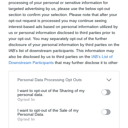
információkkal, játékokkal készül a
processing of your personal or sensitive information for
targeted advertising by us, please use the below opt-out
Vöröskereszt megyei szervezete
section to confirm your selection. Please note that after your
opt-out request is processed you may continue seeing
17.00: Indulás: Eger, Dobó tér,
interest-based ads based on personal information utilized by
Szökőkút előtti terület
us or personal information disclosed to third parties prior to
your opt-out. You may separately opt-out of the further
disclosure of your personal information by third parties on the
Kb. 17.45: Pihenő, felzárkóztatás: Liszt
IAB’s list of downstream participants. This information may
Ferenc tér
also be disclosed by us to third parties on the
IAB’s List of
Downstream Participants
that may further disclose it to other
third parties.
Kb. 18.30: Pihenő, felzárkóztatás:
Cifrakapu tér - patakpart
Please note that this website/app uses one or more Google
Personal Data Processing Opt Outs
services and may gather and store information including but
not limited to your visit or usage behaviour. You may click to
I want to opt-out of the Sharing of my
Kb. 19.00: Érkezés a Dobó térre
personal data.
grant or deny consent to Google and its third-party tags to
Opted In
use your data for below specified purposes in below Google
A kerékpáros felvonulást a város utcáin rendőri
consent section.
I want to opt-out of the Sale of my
Personal Data.
felvezetéssel, a közterület felügyelet és a
Opted In
polgárőrség emberei az utcák lezárásával