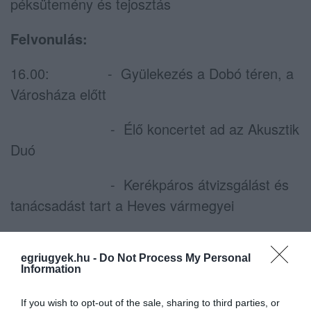
péksütemény és tejosztás
Felvonulás:
16.00: - Gyülekezés a Dobó téren, a
Városháza előtt
- Élő koncertet ad az Akusztik
Duó
- Kerékpáros átvizsgálást és
tanácsadást tart a Heves vármegyei
Balesetmegelőzési
Bizottság
egriugyek.hu -
Do Not Process My Personal
Information
Különböző elsősegély feladatokkal és
If you wish to opt-out of the sale, sharing to third parties, or