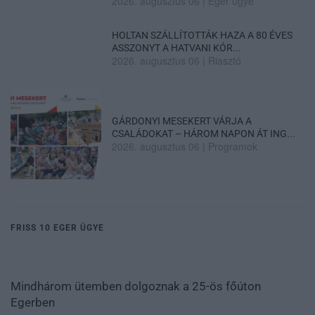
2026. augusztus 06
|
Eger ügye
HOLTAN SZÁLLÍTOTTÁK HAZA A 80 ÉVES
ASSZONYT A HATVANI KÓR...
2026. augusztus 06
|
Riasztó
GÁRDONYI MESEKERT VÁRJA A
CSALÁDOKAT – HÁROM NAPON ÁT ING...
2026. augusztus 06
|
Programok
FRISS 10 EGER ÜGYE
Mindhárom ütemben dolgoznak a 25-ös főúton
Egerben