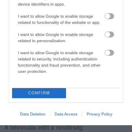
tér – Törvényház u. – Vörösmarty út –
device identifiers in apps.
Cifrakapu tér – Felzárkóztatás a
I want to allow Google to enable storage
patakparton - “Patakátkelés” - Janklovics
related to functionality of the website or app.
Dezső utca - Balassi Bálint utca - Knézich
I want to allow Google to enable storage
Károly utca. – Tűzoltó tér (Kerékpárút) -
related to personalization.
Zalár utca - Dobó tér
I want to allow Google to enable storage
related to security, including authentication
A felvonulást rossz idő esetén is megtartjuk!
functionality and fraud prevention, and other
user protection.
A kedd délutáni autós forgalomban
fennakadásokra lehet számítani. A felvonulás
egy-egy kereszteződésben kb. öt percig tartja
CONFIRM
fel az autós forgalmat. Az autóban ülők
türelmét kérjük és köszönjük.
Data Deletion
Data Access
Privacy Policy
A felvonulás előtt a rendőrség