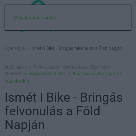
Skip to main content
Eger Ügye
Ismét I Bike - Bringás felvonulás a Föld Napján
2025. ápr. 04. Péntek, 12:08 | Csarnó Ákos | Eger ügye
Címkék:
kerékpározás
,
i bike
,
critical mass
,
kerékpáros
közlekedés
Ismét I Bike - Bringás
felvonulás a Föld
Napján