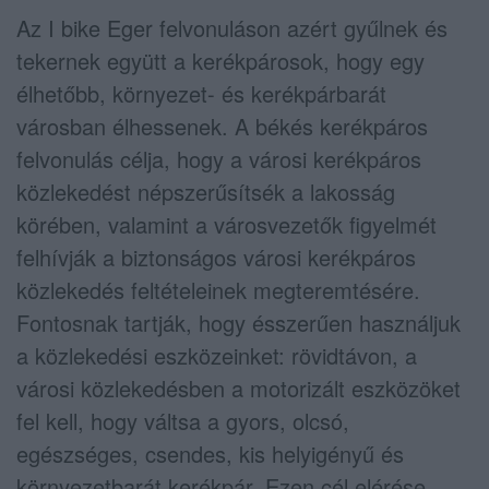
Az I bike Eger felvonuláson azért gyűlnek és
tekernek együtt a kerékpárosok, hogy egy
élhetőbb, környezet- és kerékpárbarát
városban élhessenek. A békés kerékpáros
felvonulás célja, hogy a városi kerékpáros
közlekedést népszerűsítsék a lakosság
körében, valamint a városvezetők figyelmét
felhívják a biztonságos városi kerékpáros
közlekedés feltételeinek megteremtésére.
Fontosnak tartják, hogy ésszerűen használjuk
a közlekedési eszközeinket: rövidtávon, a
városi közlekedésben a motorizált eszközöket
fel kell, hogy váltsa a gyors, olcsó,
egészséges, csendes, kis helyigényű és
környezetbarát kerékpár. Ezen cél elérése