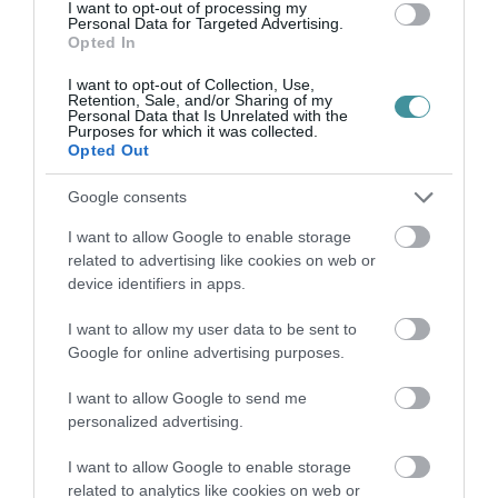
I want to opt-out of processing my
biztosítja, a felvonulókat pedig profi
Personal Data for Targeted Advertising.
Opted In
kerékpárosok kísérik!
I want to opt-out of Collection, Use,
Retention, Sale, and/or Sharing of my
Tervezett útvonal:
Personal Data that Is Unrelated with the
Purposes for which it was collected.
Opted Out
Dobó tér - Bajcsy-Zsilinszky utca - Kossuth
Google consents
Lajos utca - Egészségház utca - Érsekkert
kerékpárút – Mocsáry Lajos utca – Sas út –
I want to allow Google to enable storage
related to advertising like cookies on web or
Kistályai út – Kőlyuk út (K2) – Faiskola u. –
device identifiers in apps.
Liszt Ferenc tér (Felzárkóztatás) Vajda
I want to allow my user data to be sent to
János utca - Fadrusz utca - Brassói utca -
Google for online advertising purposes.
Nagyváradi utca - Faiskola utca - Külsősor
I want to allow Google to send me
utca - Mátyás király út (Kerékpárút) - Sas út
personalized advertising.
(Kerékpárút) - Állomás tér (Kerékpárút) -
Deák ferenc út (Kerékpárút) – Hatvani kapu
I want to allow Google to enable storage
related to analytics like cookies on web or