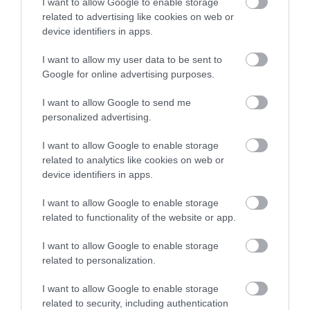
I want to allow Google to enable storage
2026. augusztus 07
|
Mindenki ügye
related to advertising like cookies on web or
device identifiers in apps.
I want to allow my user data to be sent to
TANULJ NÉMETÜL OTTHONRÓL: A
Google for online advertising purposes.
DIGITÁLIS TANULÁS ELŐNYEI
2026. augusztus 07
|
Promóció
I want to allow Google to send me
personalized advertising.
I want to allow Google to enable storage
ÚJRAINDULNAK A KORÁBBAN
related to analytics like cookies on web or
LEÁLLÍTOTT SZOLGÁLTATÁSOK AZ EGRI...
2026. augusztus 07
|
Eger ügye
device identifiers in apps.
I want to allow Google to enable storage
related to functionality of the website or app.
I want to allow Google to enable storage
TÍZ ÉVE NEM VOLT ILYEN ALACSONY AZ
related to personalization.
INFLÁCIÓ MAGYARORSZÁGON
2026. augusztus 07
|
Mindenki ügye
I want to allow Google to enable storage
related to security, including authentication