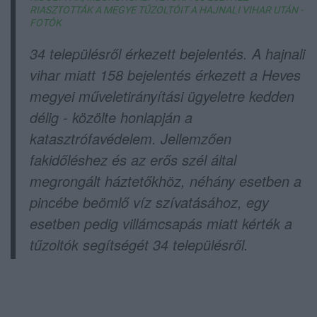
RIASZTOTTÁK A MEGYE TŰZOLTÓIT A HAJNALI VIHAR UTÁN -
FOTÓK
34 településről érkezett bejelentés. A hajnali
vihar miatt 158 bejelentés érkezett a Heves
megyei műveletirányítási ügyeletre kedden
délig - közölte honlapján a
katasztrófavédelem. Jellemzően
fakidőléshez és az erős szél által
megrongált háztetőkhöz, néhány esetben a
pincébe beömlő víz szívatásához, egy
esetben pedig villámcsapás miatt kérték a
tűzoltók segítségét 34 településről.