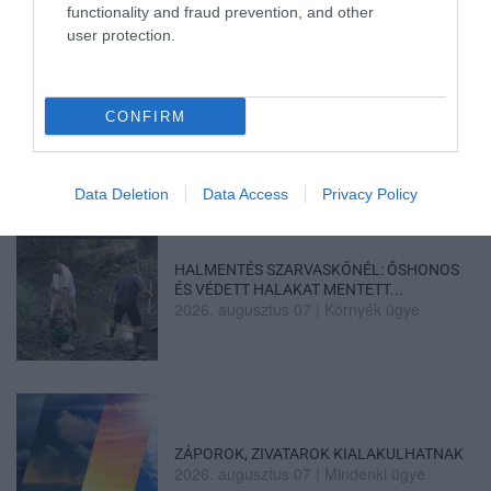
functionality and fraud prevention, and other
user protection.
MINDHÁROM ÜTEMBEN DOLGOZNAK A 25-
ÖS FŐÚTON EGERBEN
CONFIRM
2026. augusztus 07
|
Eger ügye
Data Deletion
Data Access
Privacy Policy
HALMENTÉS SZARVASKŐNÉL: ŐSHONOS
ÉS VÉDETT HALAKAT MENTETT...
2026. augusztus 07
|
Környék ügye
ZÁPOROK, ZIVATAROK KIALAKULHATNAK
2026. augusztus 07
|
Mindenki ügye