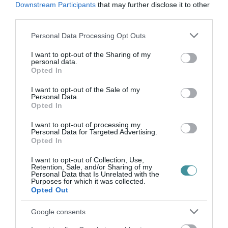
Downstream Participants
that may further disclose it to other
third parties.
BAKA ANDRÁST JELÖLI KÖZTÁRSASÁGI
Please note that this website/app uses one or more Google
Personal Data Processing Opt Outs
ELNÖKNEK A TISZA
services and may gather and store information including but
2026. augusztus 08
|
Mindenki ügye
not limited to your visit or usage behaviour. You may click to
I want to opt-out of the Sharing of my
personal data.
grant or deny consent to Google and its third-party tags to
Opted In
use your data for below specified purposes in below Google
consent section.
ÚJ MAGYAR KÜLÜGYI STRATÉGIA KÉSZÜL,
I want to opt-out of the Sale of my
Personal Data.
TELJES SZAKÍTÁS JÖN A...
Opted In
2026. augusztus 08
|
Mindenki ügye
I want to opt-out of processing my
Personal Data for Targeted Advertising.
Opted In
TATA ELBŰVÖLŐ LÁTVÁNYOSSÁGAI,
I want to opt-out of Collection, Use,
AMIKÉRT ÉRDEMES MEGNÉZNI
Retention, Sale, and/or Sharing of my
2026. augusztus 08
|
Promóció
Personal Data that Is Unrelated with the
Purposes for which it was collected.
Opted Out
Google consents
TÖBB MINT EGY HÓNAP IS LEHET, MIRE
TELJESEN ÚJRAINDUL A P...