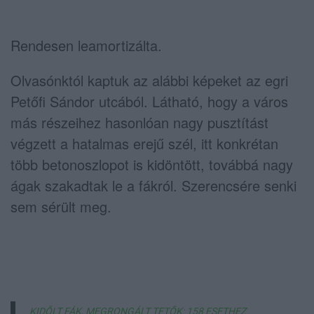
Rendesen leamortizálta.
Olvasónktól kaptuk az alábbi képeket az egri
Petőfi Sándor utcából. Látható, hogy a város
más részeihez hasonlóan nagy pusztítást
végzett a hatalmas erejű szél, itt konkrétan
több betonoszlopot is kidöntött, továbbá nagy
ágak szakadtak le a fákról. Szerencsére senki
sem sérült meg.
KIDŐLT FÁK, MEGRONGÁLT TETŐK: 158 ESETHEZ