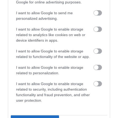
Google for online advertising purposes.
LEÁLLÍTOTT SZOLGÁLTATÁSOK AZ EGRI...
2026. augusztus 07
|
Eger ügye
I want to allow Google to send me
personalized advertising.
TÍZ ÉVE NEM VOLT ILYEN ALACSONY AZ
INFLÁCIÓ MAGYARORSZÁGON
I want to allow Google to enable storage
2026. augusztus 07
|
Mindenki ügye
related to analytics like cookies on web or
device identifiers in apps.
MINDHÁROM ÜTEMBEN DOLGOZNAK A 25-
ÖS FŐÚTON EGERBEN
I want to allow Google to enable storage
2026. augusztus 07
|
Eger ügye
related to functionality of the website or app.
HALMENTÉS SZARVASKŐNÉL: ŐSHONOS
I want to allow Google to enable storage
ÉS VÉDETT HALAKAT MENTETT...
related to personalization.
2026. augusztus 07
|
Környék ügye
I want to allow Google to enable storage
ZÁPOROK, ZIVATAROK KIALAKULHATNAK
related to security, including authentication
2026. augusztus 07
|
Mindenki ügye
functionality and fraud prevention, and other
user protection.
KÉT AUTÓ ÜTKÖZÖTT BOGÁCSON, A
MENTŐK IS A HELYSZÍNRE ÉRKE...
2026. augusztus 06
|
Riasztó