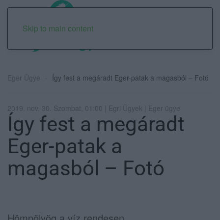
Skip to main content
Eger Ügye
Így fest a megáradt Eger-patak a magasból – Fotó
2019. nov. 30. Szombat, 01:00 | Egri Ügyek | Eger ügye
Így fest a megáradt
Eger-patak a
magasból – Fotó
Hömpölyög a víz rendesen.