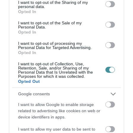
not limited to your visit or usage behaviour. You may click to
I want to opt-out of the Sharing of my
2026. augusztus 08
|
Mindenki ügye
personal data.
grant or deny consent to Google and its third-party tags to
Opted In
use your data for below specified purposes in below Google
consent section.
I want to opt-out of the Sale of my
Personal Data.
ÚJ MAGYAR KÜLÜGYI STRATÉGIA KÉSZÜL,
Opted In
TELJES SZAKÍTÁS JÖN A...
2026. augusztus 08
|
Mindenki ügye
I want to opt-out of processing my
Personal Data for Targeted Advertising.
Opted In
TATA ELBŰVÖLŐ LÁTVÁNYOSSÁGAI,
AMIKÉRT ÉRDEMES MEGNÉZNI
I want to opt-out of Collection, Use,
2026. augusztus 08
|
Promóció
Retention, Sale, and/or Sharing of my
Personal Data that Is Unrelated with the
Purposes for which it was collected.
TÖBB MINT EGY HÓNAP IS LEHET, MIRE
Opted Out
TELJESEN ÚJRAINDUL A P...
2026. augusztus 07
|
Mindenki ügye
Google consents
I want to allow Google to enable storage
TANULJ NÉMETÜL OTTHONRÓL: A
related to advertising like cookies on web or
DIGITÁLIS TANULÁS ELŐNYEI
2026. augusztus 07
|
Promóció
device identifiers in apps.
I want to allow my user data to be sent to
ÚJRAINDULNAK A KORÁBBAN