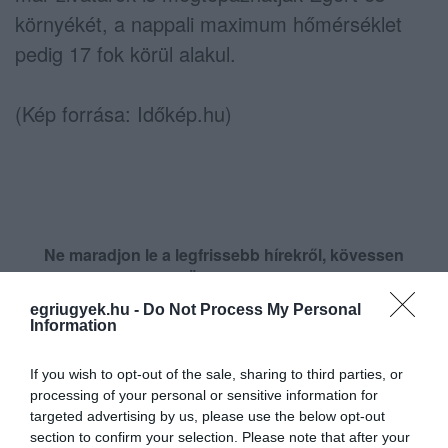
környékét, a nappali maximum hőmérséklet
pedig 17 fok körül alakul.
(Kép forrása: Időkép.hu)
Ne maradjon le a legfrissebb hírekről, kövessen
bennünket az EGRI ÜGYEK Google Hírek oldalán!
egriugyek.hu -
Do Not Process My Personal
Information
VISSZA A FŐOLDALRA
If you wish to opt-out of the sale, sharing to third parties, or
processing of your personal or sensitive information for
targeted advertising by us, please use the below opt-out
section to confirm your selection. Please note that after your