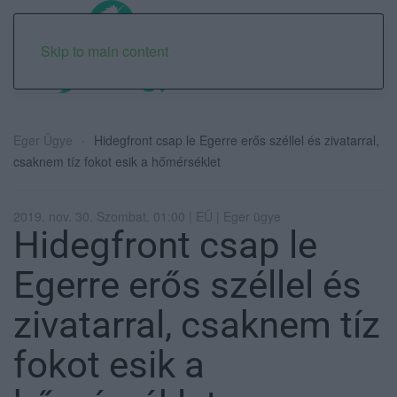
Skip to main content
Eger Ügye
Hidegfront csap le Egerre erős széllel és zivatarral,
csaknem tíz fokot esik a hőmérséklet
2019. nov. 30. Szombat, 01:00 | EÜ | Eger ügye
Hidegfront csap le
Egerre erős széllel és
zivatarral, csaknem tíz
fokot esik a