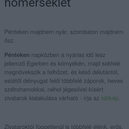
hőmérséklet
Pénteken majdnem nyár, szombaton majdnem
ősz.
Pénteken
napközben a nyárias idő lesz
jellemző Egerben és környékén, majd sokfelé
megnövekszik a felhőzet, és késő délutántól,
estétől délnyugat felől többfelé záporok, heves
szélrohamokkal, néhol jégesővel kísért
zivatarok kialakulása várható - írja az
Időkép
.
Zivataroktól függetlenül is többfelé élénk, erős,