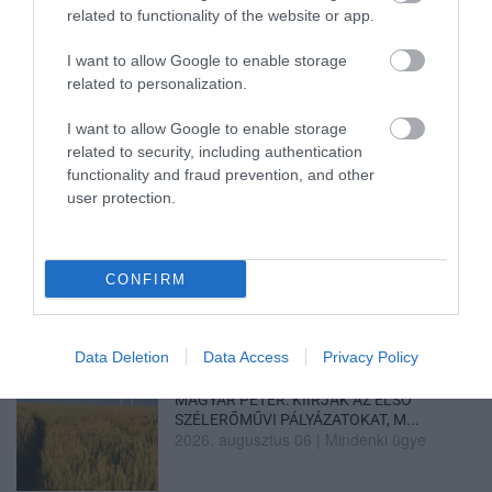
related to functionality of the website or app.
I want to allow Google to enable storage
related to personalization.
HOLTAN SZÁLLÍTOTTÁK HAZA A 80 ÉVES
ASSZONYT A HATVANI KÓR...
2026. augusztus 06
|
Riasztó
I want to allow Google to enable storage
related to security, including authentication
functionality and fraud prevention, and other
user protection.
GÁRDONYI MESEKERT VÁRJA A
CSALÁDOKAT – HÁROM NAPON ÁT ING...
2026. augusztus 06
|
Programok
CONFIRM
Data Deletion
Data Access
Privacy Policy
MAGYAR PÉTER: KIÍRJÁK AZ ELSŐ
SZÉLERŐMŰVI PÁLYÁZATOKAT, M...
2026. augusztus 06
|
Mindenki ügye