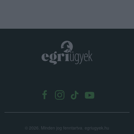
.
©
2026.
Minden jog fenntartva. egriugyek.hu