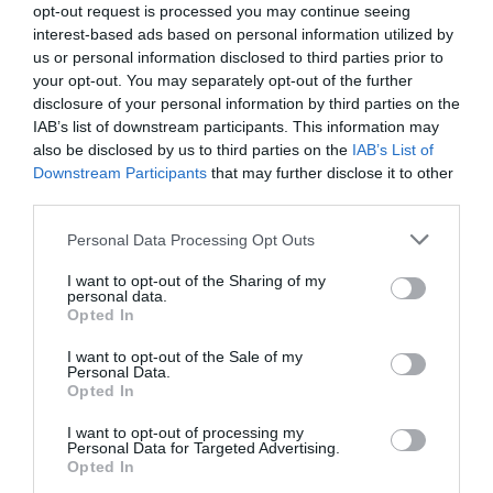
opt-out request is processed you may continue seeing
interest-based ads based on personal information utilized by
us or personal information disclosed to third parties prior to
Legfrissebb híreink
your opt-out. You may separately opt-out of the further
disclosure of your personal information by third parties on the
IAB’s list of downstream participants. This information may
also be disclosed by us to third parties on the
IAB’s List of
Downstream Participants
that may further disclose it to other
ZÁPOROK, ZIVATAROK KIALAKULHATNAK
2026. augusztus 07
|
Mindenki ügye
third parties.
Please note that this website/app uses one or more Google
Personal Data Processing Opt Outs
services and may gather and store information including but
not limited to your visit or usage behaviour. You may click to
I want to opt-out of the Sharing of my
personal data.
grant or deny consent to Google and its third-party tags to
Opted In
use your data for below specified purposes in below Google
KÉT AUTÓ ÜTKÖZÖTT BOGÁCSON, A
consent section.
I want to opt-out of the Sale of my
MENTŐK IS A HELYSZÍNRE ÉRKE...
Personal Data.
2026. augusztus 06
|
Riasztó
Opted In
I want to opt-out of processing my
Personal Data for Targeted Advertising.
Opted In