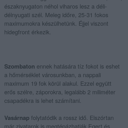
északnyugaton néhol viharos lesz a déli-
délnyugati szél. Meleg időre, 25-31 fokos
maximumokra készülhetünk. Éjjel viszont
hidegfront érkezik.
Szombaton
ennek hatására tíz fokot is eshet
a hőmérséklet városunkban, a nappali
maximum 19 fok körül alakul. Ezzel együtt
erős szélre, záporokra, legalább 2 miliméter
csapadékra is lehet számítani.
Vasárnap
folytatódik a rossz idő. Elszórtan
már zivatarok is megtépázhatják Egert és