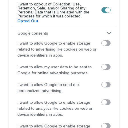
I want to opt-out of Collection, Use,
HÍREK A GARÁZSBÓL: CHERY TIGGO 9
Retention, Sale, and/or Sharing of my
PHEV LUXURY – A KÍNAI PR...
Personal Data that Is Unrelated with the
Purposes for which it was collected.
2026. augusztus 06
|
Barta Autó
Opted Out
Google consents
LAKÓÉPÜLETEK LÁNGOLTAK SZERDÁN
I want to allow Google to enable storage
2026. augusztus 06
|
Riasztó
related to advertising like cookies on web or
device identifiers in apps.
I want to allow my user data to be sent to
„NEM TETTÜNK NYOMÁST A FIUNKRA” –
Google for online advertising purposes.
EGY EGRI CSALÁD TÖRTÉNE...
2026. augusztus 06
|
Sport
I want to allow Google to send me
personalized advertising.
I want to allow Google to enable storage
related to analytics like cookies on web or
device identifiers in apps.
ÚJ HŰTŐRENDSZER A MARKHOT FERENC
KÓRHÁZBAN: TÖBB MINT 70 ...
I want to allow Google to enable storage
2026. augusztus 06
|
Eger ügye