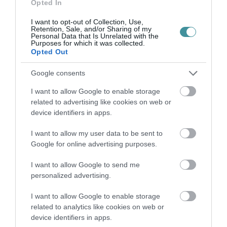
ELEKTROMOS KERÉKPÁRJAIBAN
Opted In
2026. augusztus 10
|
Promóció
I want to opt-out of Collection, Use,
Retention, Sale, and/or Sharing of my
Personal Data that Is Unrelated with the
Purposes for which it was collected.
Opted Out
Google consents
ELEKTROMOS ROLLERREL SZENVEDETT
SÚLYOS BALESETET EGY FÉRF...
2026. augusztus 10
|
Riasztó
I want to allow Google to enable storage
related to advertising like cookies on web or
device identifiers in apps.
I want to allow my user data to be sent to
Google for online advertising purposes.
AZ ENDODONCIÁBAN
NÉLKÜLÖZHETETLEN ESZKÖZÖK
I want to allow Google to send me
2026. augusztus 09
|
Promóció
personalized advertising.
I want to allow Google to enable storage
related to analytics like cookies on web or
device identifiers in apps.