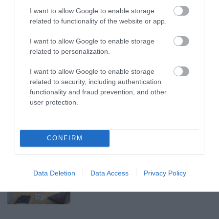
ITTASAN RANDALÍROZOTT EGER
I want to allow Google to enable storage
BELVÁROSÁBAN: ÜZLETEK KIRAKATA...
related to functionality of the website or app.
2026. augusztus 09
|
Riasztó
I want to allow Google to enable storage
related to personalization.
I want to allow Google to enable storage
related to security, including authentication
ORBÁN EGYKORI VÍZÜGYI ÁLLAMTITKÁRA
functionality and fraud prevention, and other
IS ELLENTMONDOTT A VOL...
user protection.
2026. augusztus 09
|
Mindenki ügye
CONFIRM
A GYAKORNOKI MUNKA: LEHETŐSÉGEK ÉS
KIHÍVÁSOK A KARRIER KE...
Data Deletion
Data Access
Privacy Policy
2026. augusztus 09
|
Promóció