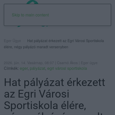
Skip to main content
Eger Ügye
Hat pályázat érkezett az Egri Városi Sportiskola
élére, négy pályázó maradt versenyben
2026. jún. 14. Vasárnap, 08:07 | Csarnó Ákos | Eger ügye
Címkék:
eger
,
pályázat
,
egri városi sportiskola
Hat pályázat érkezett
az Egri Városi
Sportiskola élére,