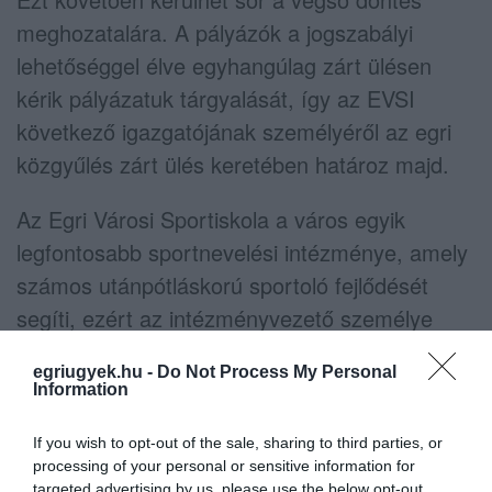
meghozatalára. A pályázók a jogszabályi
lehetőséggel élve egyhangúlag zárt ülésen
kérik pályázatuk tárgyalását, így az EVSI
következő igazgatójának személyéről az egri
közgyűlés zárt ülés keretében határoz majd.
Az Egri Városi Sportiskola a város egyik
legfontosabb sportnevelési intézménye, amely
számos utánpótláskorú sportoló fejlődését
segíti, ezért az intézményvezető személye
hosszú távon meghatározó szerepet tölthet be
egriugyek.hu -
Do Not Process My Personal
Eger sportéletének alakításában.
Information
indexkép: EVSI
If you wish to opt-out of the sale, sharing to third parties, or
processing of your personal or sensitive information for
targeted advertising by us, please use the below opt-out