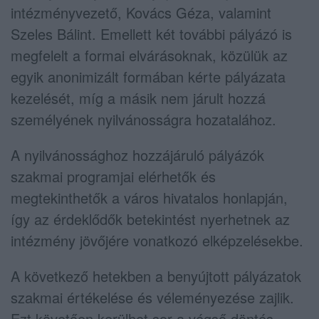
intézményvezető, Kovács Géza, valamint
Szeles Bálint. Emellett két további pályázó is
megfelelt a formai elvárásoknak, közülük az
egyik anonimizált formában kérte pályázata
kezelését, míg a másik nem járult hozzá
személyének nyilvánosságra hozatalához.
A nyilvánossághoz hozzájáruló pályázók
szakmai programjai elérhetők és
megtekinthetők a város hivatalos honlapján,
így az érdeklődők betekintést nyerhetnek az
intézmény jövőjére vonatkozó elképzelésekbe.
A következő hetekben a benyújtott pályázatok
szakmai értékelése és véleményezése zajlik.
Ezt követően kerülhet sor a végső döntés