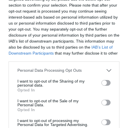
section to confirm your selection. Please note that after your
opt-out request is processed you may continue seeing
interest-based ads based on personal information utilized by
us or personal information disclosed to third parties prior to
Ne maradjon le a legfrissebb hírekről, kövessen
your opt-out. You may separately opt-out of the further
bennünket az EGRI ÜGYEK Google Hírek oldalán!
disclosure of your personal information by third parties on the
IAB’s list of downstream participants. This information may
also be disclosed by us to third parties on the
IAB’s List of
VISSZA A FŐOLDALRA
Downstream Participants
that may further disclose it to other
third parties.
Please note that this website/app uses one or more Google
Personal Data Processing Opt Outs
services and may gather and store information including but
not limited to your visit or usage behaviour. You may click to
I want to opt-out of the Sharing of my
personal data.
grant or deny consent to Google and its third-party tags to
Opted In
use your data for below specified purposes in below Google
Legfrissebb híreink
consent section.
I want to opt-out of the Sale of my
Personal Data.
Opted In
I want to opt-out of processing my
FORRADALMI ÚJÍTÁSOK A JÖVŐ
Personal Data for Targeted Advertising.