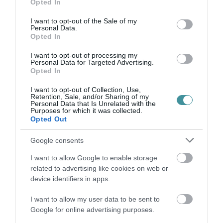
Opted In
use your data for below specified purposes in below Google
elkezdődtek az előkészületek.
consent section.
I want to opt-out of the Sale of my
Personal Data.
Opted In
I want to opt-out of processing my
Personal Data for Targeted Advertising.
Opted In
I want to opt-out of Collection, Use,
Retention, Sale, and/or Sharing of my
Personal Data that Is Unrelated with the
A tervek grandiózusak és elvileg a pénzt is
Purposes for which it was collected.
Opted Out
megkapja rá Eger, ez önmagában nagyon
szuper, és csak örülni lehet neki. De a
Google consents
beruházás sok kérdést is felvet, amelyekre
I want to allow Google to enable storage
menet közben reméljük, megszületnek a
related to advertising like cookies on web or
device identifiers in apps.
megnyugtató válazok. A legfontosabb, hogy ki
fogja fenntartani és miből az edzőközpontot és
I want to allow my user data to be sent to
Google for online advertising purposes.
a komplexumokat. A város saját forrásból?