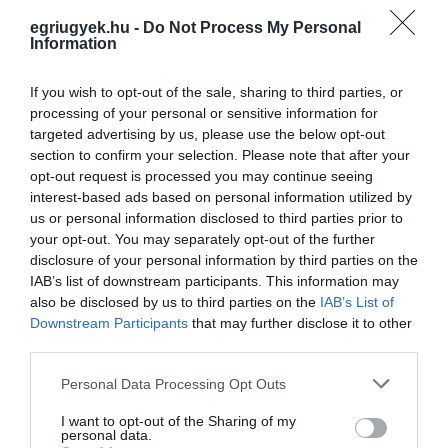
egriugyek.hu -
Do Not Process My Personal
Information
A sportszállóban nagyjából 80 vendégszoba
If you wish to opt-out of the sale, sharing to third parties, or
lesz, ezen kívül reggeliző melegkonyhával,
processing of your personal or sensitive information for
targeted advertising by us, please use the below opt-out
nagyjából 30 fősre tervezett konferenciaterem,
section to confirm your selection. Please note that after your
klubhelyiség és még a kiszolgáló helyiségek.
opt-out request is processed you may continue seeing
interest-based ads based on personal information utilized by
us or personal information disclosed to third parties prior to
your opt-out. You may separately opt-out of the further
disclosure of your personal information by third parties on the
IAB’s list of downstream participants. This information may
also be disclosed by us to third parties on the
IAB’s List of
A Fürdőnegyed területén, a parkolási
Downstream Participants
that may further disclose it to other
third parties.
igényeket külön beruházásban megvalósuló
parkolóház fogja kielégíteni 250 férőhellyel. A
Please note that this website/app uses one or more Google
Personal Data Processing Opt Outs
services and may gather and store information including but
parkolóház helye a Kertész utca és Frank
not limited to your visit or usage behaviour. You may click to
I want to opt-out of the Sharing of my
personal data.
Tivadar utca találkozásának déli oldala, itt már
grant or deny consent to Google and its third-party tags to