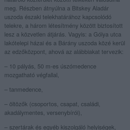
meg. Részben átnyúlna a Bitskey Aladár
uszoda északi telekhatárához kapcsolódó
telekre, a három létesítmény között biztosított
lesz a közvetlen átjárás. Vagyis: a Gólya utca
lakótelepi házai és a Bárány uszoda közé kerül
az edzőközpont, ahová az alábbiakat tervezik:
– 10 pályás, 50 m-es úszómedence
mozgatható végfallal,
– tanmedence,
– öltözők (csoportos, csapat, családi,
akadálymentes, versenybírói),
– szertárak és egyéb kiszolgáló helyiségek,