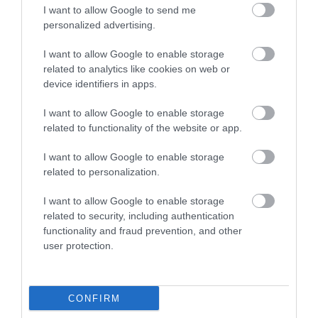
Vagy kapunk rá majd központi támogatásokat?
I want to allow Google to send me
personalized advertising.
Netán az edzőközpont annyi bevételt termel,
hogy önfenntartó lesz? A parkolóház is
I want to allow Google to enable storage
related to analytics like cookies on web or
könnyen juthat majd a piac melletti, hasonló
device identifiers in apps.
létesítmény sorsára, vagyis: a városnak
I want to allow Google to enable storage
évente nagyon sok pénzt kell arra fordítania,
related to functionality of the website or app.
hogy a közel sem teljes kihasználtságú
épületet működtessék.
I want to allow Google to enable storage
related to personalization.
I want to allow Google to enable storage
related to security, including authentication
functionality and fraud prevention, and other
user protection.
Ne maradjon le a legfrissebb hírekről, kövessen
bennünket az EGRI ÜGYEK Google Hírek oldalán!
CONFIRM