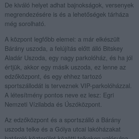
De kiváló helyet adhat bajnokságok, versenyek
megrendezésére is és a lehetőségek tárháza
még sorolható.
A központ legfőbb elemei: a már elkészült
Bárány uszoda, a felújítás előtt álló Bitskey
Aladár Uszoda, egy nagy parkolóház, és ha jól
értjük, akkor egy másik uszoda, ez lenne az
edzőközpont, és egy ehhez tartozó
sportszállodát is terveznek VIP-parkolóházzal.
A létesítmény pontos neve ez lesz: Egri
Nemzeti Vízilabda és Úszóközpont.
Az edzőközpont és a sportszálló a Bárány
uszoda telke és a Gólya utcai lakóházakat
határoló közterület közötti telkeken valósulna