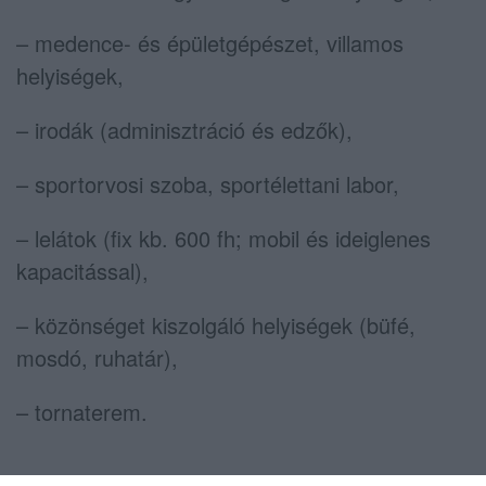
– medence- és épületgépészet, villamos
helyiségek,
– irodák (adminisztráció és edzők),
– sportorvosi szoba, sportélettani labor,
– lelátok (fix kb. 600 fh; mobil és ideiglenes
kapacitással),
– közönséget kiszolgáló helyiségek (büfé,
mosdó, ruhatár),
– tornaterem.