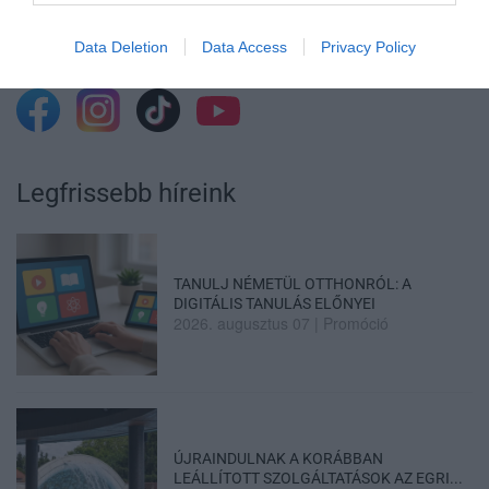
VISSZA A FŐOLDALRA
Data Deletion
Data Access
Privacy Policy
Legfrissebb híreink
TANULJ NÉMETÜL OTTHONRÓL: A
DIGITÁLIS TANULÁS ELŐNYEI
2026. augusztus 07
|
Promóció
ÚJRAINDULNAK A KORÁBBAN
LEÁLLÍTOTT SZOLGÁLTATÁSOK AZ EGRI...