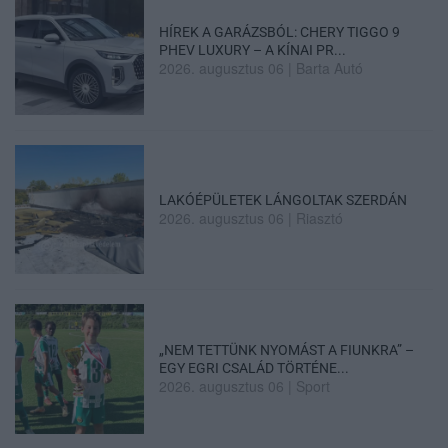
HÍREK A GARÁZSBÓL: CHERY TIGGO 9
PHEV LUXURY – A KÍNAI PR...
2026. augusztus 06
|
Barta Autó
LAKÓÉPÜLETEK LÁNGOLTAK SZERDÁN
2026. augusztus 06
|
Riasztó
„NEM TETTÜNK NYOMÁST A FIUNKRA” –
EGY EGRI CSALÁD TÖRTÉNE...
2026. augusztus 06
|
Sport