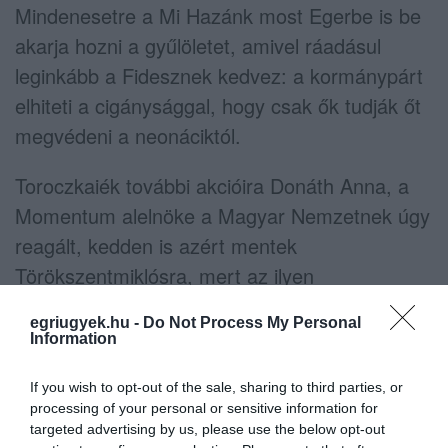
Mindenesetre a Mi Hazánk most Egerbe is be
akarja hozni a gyűlöletet, amivel ráadásul
leginkább a Fidesznek kedvez: a kormánypárt
elhiteti a cigánysággal, hogy csak ők tudják őt
megvédeni a neonáciktól.
Toroczkaiék további akcióira Donáth Anna, a
Momentum alelnöke a Magyar Nemzetnek úgy
reagált, kedden is azért mentek
Törökszentmiklósra, mert az ilyen
megmozdulások ellen fel kell lépni. – Ha
egriugyek.hu -
Do Not Process My Personal
Toroczkai azt gondolja, hogy bármikor, bárhol
Information
félelmet keltve vonulhatnak, akkor üzenjük
If you wish to opt-out of the sale, sharing to third parties, or
neki: a Momentum mindannyiszor ott fog állni,
processing of your personal or sensitive information for
és meg fogja mutatni, hogy nem egy ilyen
targeted advertising by us, please use the below opt-out