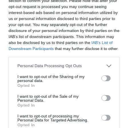
társadalomban szeretnénk élni – emelte ki
section to confirm your selection. Please note that after your
opt-out request is processed you may continue seeing
Donáth Anna.
interest-based ads based on personal information utilized by
us or personal information disclosed to third parties prior to
– Amennyiben Toroczkaiék ismét tüntetni,
your opt-out. You may separately opt-out of the further
disclosure of your personal information by third parties on the
vonulni fognak, akkor nagyon sok dolgunk lesz
IAB’s list of downstream participants. This information may
– mondta a Magyar Nemzetnek Székely
also be disclosed by us to third parties on the
IAB’s List of
Downstream Participants
that may further disclose it to other
Sándor, a Szolidaritás Mozgalom vezetője, a
third parties.
keddi törökszentmiklósi ellentüntetés egyik
Please note that this website/app uses one or more Google
Personal Data Processing Opt Outs
szervezője, aki azt ígérte: válaszolni fognak a
services and may gather and store information including but
Mi Hazánk akcióira, nem hagyják, hogy
not limited to your visit or usage behaviour. You may click to
I want to opt-out of the Sharing of my
personal data.
grant or deny consent to Google and its third-party tags to
félkatonai szervezetek grasszáljanak az
Opted In
use your data for below specified purposes in below Google
országban.
consent section.
I want to opt-out of the Sale of my
Personal Data.
Opted In
(Fotó: MTI/Toroczkai László a Nemzeti Légió
bemutatkozásán)
I want to opt-out of processing my
Personal Data for Targeted Advertising.
Opted In