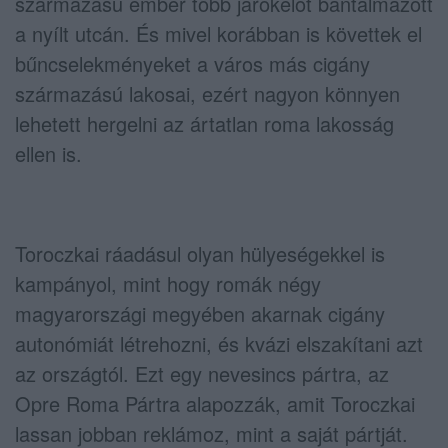
származású ember több járókelőt bántalmazott
a nyílt utcán. És mivel korábban is követtek el
bűncselekményeket a város más cigány
származású lakosai, ezért nagyon könnyen
lehetett hergelni az ártatlan roma lakosság
ellen is.
Toroczkai ráadásul olyan hülyeségekkel is
kampányol, mint hogy romák négy
magyarországi megyében akarnak cigány
autonómiát létrehozni, és kvázi elszakítani azt
az országtól. Ezt egy nevesincs pártra,
az
Opre Roma Pártra alapozzák, amit Toroczkai
lassan jobban reklámoz, mint a saját pártját.