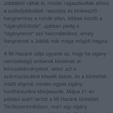
Jobbikból váltak ki, miután ragaszkodtak ahhoz
a szélsőjobboldali, rasszista és kirekesztő
hangnemhez a romák ellen, többek között a
"cigánybűnözés", újabban pedig a
"cigányterror" szó használatához, amely
hangnemet a Jobbik már maga mögött hagyta.
A Mi Hazánk célja ugyanis az, hogy ha cigány
nemzetiségű emberek követnek el
bűncselekményeket, akkor azt a
származásukkal kössék össze, és a bűntettek
miatti stigmát minden egyes cigány
honfitársunkra kiterjesszék. Május 21-én
például azért tartott a Mi Hazánk tüntetést
Törökszentmiklóson, mert egy cigány