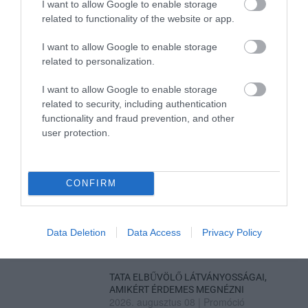
I want to allow Google to enable storage
related to functionality of the website or app.
35 PERCES TANÓRÁK ÉS KEVESEBB HÁZI
FELADAT JÖHET AZ ALSÓ ...
I want to allow Google to enable storage
2026. augusztus 08
|
Mindenki ügye
related to personalization.
I want to allow Google to enable storage
related to security, including authentication
BAKA ANDRÁST JELÖLI KÖZTÁRSASÁGI
functionality and fraud prevention, and other
ELNÖKNEK A TISZA
user protection.
2026. augusztus 08
|
Mindenki ügye
CONFIRM
ÚJ MAGYAR KÜLÜGYI STRATÉGIA KÉSZÜL,
TELJES SZAKÍTÁS JÖN A...
2026. augusztus 08
|
Mindenki ügye
Data Deletion
Data Access
Privacy Policy
TATA ELBŰVÖLŐ LÁTVÁNYOSSÁGAI,
AMIKÉRT ÉRDEMES MEGNÉZNI
2026. augusztus 08
|
Promóció