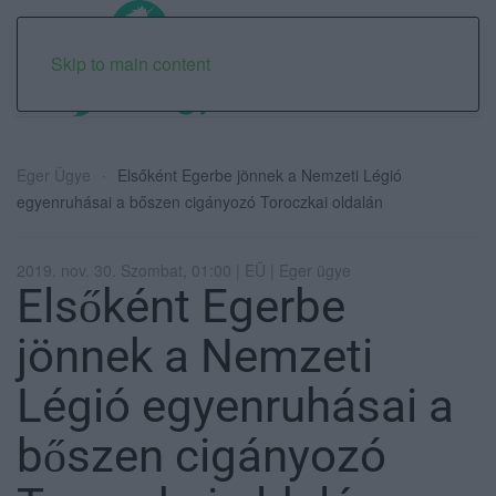
Skip to main content
Eger Ügye
Elsőként Egerbe jönnek a Nemzeti Légió
egyenruhásai a bőszen cigányozó Toroczkai oldalán
2019. nov. 30. Szombat, 01:00 | EÜ | Eger ügye
Elsőként Egerbe
jönnek a Nemzeti
Légió egyenruhásai a
bőszen cigányozó