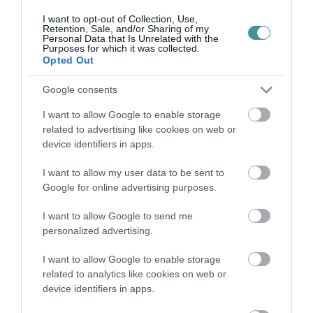
I want to opt-out of Collection, Use,
Retention, Sale, and/or Sharing of my
Personal Data that Is Unrelated with the
Ne maradjon le a legfrissebb hírekről, kövessen
Purposes for which it was collected.
Opted Out
bennünket az EGRI ÜGYEK Google Hírek oldalán!
Google consents
VISSZA A FŐOLDALRA
I want to allow Google to enable storage
related to advertising like cookies on web or
device identifiers in apps.
I want to allow my user data to be sent to
Google for online advertising purposes.
I want to allow Google to send me
Legfrissebb híreink
personalized advertising.
A GYAKORNOKI MUNKA: LEHETŐSÉGEK ÉS
I want to allow Google to enable storage
KIHÍVÁSOK A KARRIER KE...
related to analytics like cookies on web or
2026. augusztus 09
|
Promóció
device identifiers in apps.