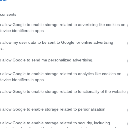
consents
ábbiakban – ugyancsak az MLSZ-szel
o allow Google to enable storage related to advertising like cookies on
ányzata egy nagyméretű, 68 x 105 méteres
evice identifiers in apps.
o allow my user data to be sent to Google for online advertising
s.
rosi Sportiskola a nyáron 5 millió Ft
Sporttelepen. Ez az önerőből végzett
to allow Google to send me personalized advertising.
ény öltözőinek tisztasági festését, az eddig is
o allow Google to enable storage related to analytics like cookies on
ák felújítását, a már meglévő gyepszőnyeg
evice identifiers in apps.
 granulátumozását, valamint kisebb,
o allow Google to enable storage related to functionality of the website
o allow Google to enable storage related to personalization.
o allow Google to enable storage related to security, including