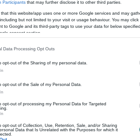
t fejlesztés fő céljai:
Participants
that may further disclose it to other third parties.
 that this website/app uses one or more Google services and may gath
bdarúgó utánpótlás nevelési munka
including but not limited to your visit or usage behaviour. You may click 
 to Google and its third-party tags to use your data for below specifi
ktúra fejlesztése a kor követelményeinek
ogle consent section.
lések csapatainak és utánpótlás csapatainak
trejövő létesítményt 15 éven keresztül az
l Data Processing Opt Outs
ros. A pályázatban Eger Önkormányzatának
o opt-out of the Sharing of my personal data.
i Sportiskola Sportegyesület és az Egri
In
o opt-out of the Sale of my Personal Data.
olgármester elmondta: a Felsővárosi
In
gy nagyméretű műfüves pálya található.
to opt-out of processing my Personal Data for Targeted
ing.
n nincs más műfüves pálya, így az egész
In
et eredményezett a téli hónapokban:
o opt-out of Collection, Use, Retention, Sale, and/or Sharing
ás csapat is edzett egy pályán, ami nem
ersonal Data that Is Unrelated with the Purposes for which it
lected.
k - ez most jelentősen változik, s mindez
Out