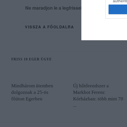
authenti
Ne maradjon le a legfrissebb hírekről, kövess
VISSZA A FŐOLDALRA
FRISS 10 EGER ÜGYE
Mindhárom ütemben
Új hűtőrendszer a
dolgoznak a 25-ös
Markhot Ferenc
főúton Egerben
Kórházban: több mint 70
...