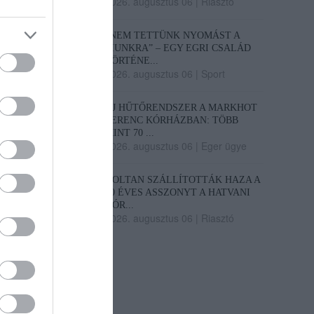
2026. augusztus 06
|
Riasztó
„NEM TETTÜNK NYOMÁST A
FIUNKRA” – EGY EGRI CSALÁD
TÖRTÉNE...
2026. augusztus 06
|
Sport
ÚJ HŰTŐRENDSZER A MARKHOT
FERENC KÓRHÁZBAN: TÖBB
MINT 70 ...
2026. augusztus 06
|
Eger ügye
HOLTAN SZÁLLÍTOTTÁK HAZA A
80 ÉVES ASSZONYT A HATVANI
KÓR...
2026. augusztus 06
|
Riasztó