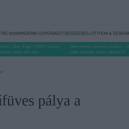
TÁS 2026
MINDENKI ÜGYE
RIASZTÓ
EGÉSZSÉG+
OTTHON & DESIGN
rázsból: Chery Tiggo 9 PHEV Luxury
„Nem tettünk nyomást a fiunkra” – 
rémium, amely már nem...
család története, amely a Rapid Wi...
an
űfüves pálya a