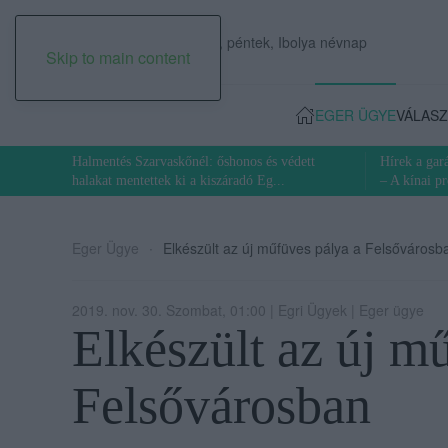
2026. augusztus 07., péntek, Ibolya névnap
Skip to main content
EGER ÜGYE
VÁLASZ
Halmentés Szarvaskőnél: őshonos és védett
Hírek a ga
halakat mentettek ki a kiszáradó Eg...
– A kínai p
Eger Ügye
Elkészült az új műfüves pálya a Felsővárosb
2019. nov. 30. Szombat, 01:00 | Egri Ügyek | Eger ügye
Elkészült az új m
Felsővárosban