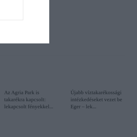
Az Agria Park is
Újabb víztakarékossági
takarékra kapcsolt:
intézkedéseket vezet be
lekapcsolt fényekkel...
Eger – lek...