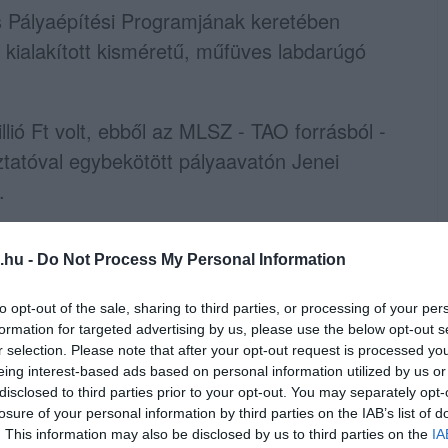
Pályaépítési Programjának keretében
n kialakított kisméretű, műfüves labdarúgó
lió Ft volt, ebből az MLSZ - TAO forrásból -
oztatóval egybekötött pályaavatón Jenei
.
 30% önerőt (7,5 millió Ft) biztosított és
.hu -
Do Not Process My Personal Information
emelte ki Habis László polgármester.
to opt-out of the sale, sharing to third parties, or processing of your per
0 mm szálhosszúságú műfű kvarchomok és
formation for targeted advertising by us, please use the below opt-out s
eleszőtt fehér vonalakkal, 2 db 3 x 2 méteres
r selection. Please note that after your opt-out request is processed y
eing interest-based ads based on personal information utilized by us or
ya körül labdafogó háló, pálya körül palánk és
disclosed to third parties prior to your opt-out. You may separately opt-
losure of your personal information by third parties on the IAB’s list of
. This information may also be disclosed by us to third parties on the
IA