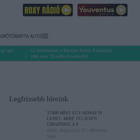
KIKÖTŐ
BARTA AUTÓ
Egy egri
Új hűtőrendszer a Markhot Ferenc Kórházban:
több mint 70 millió forintos fejl...
Legfrissebb híreink
TÖBB MINT EGY HÓNAP IS
LEHET, MIRE TELJESEN
ÚJRAINDUL A P...
2026. augusztus 07
|
Mindenki
ügye