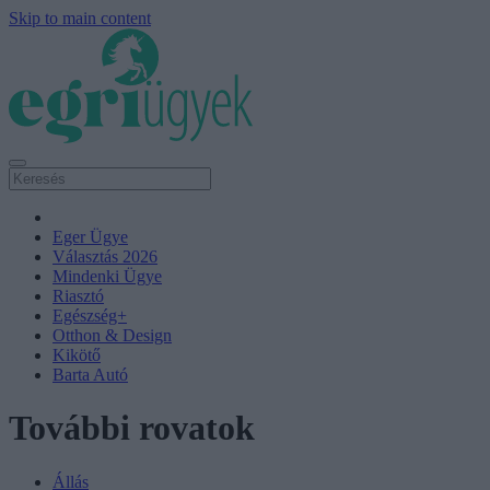
Skip to main content
Eger Ügye
Választás 2026
Mindenki Ügye
Riasztó
Egészség+
Otthon & Design
Kikötő
Barta Autó
További rovatok
Állás