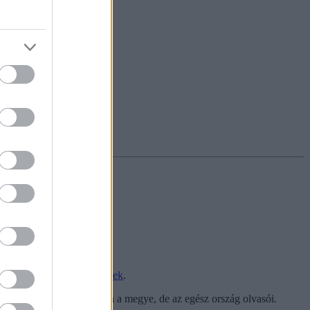
akja - tudatta az
Eger Hírek
.
ték meg írásait nem csupán a megye, de az egész ország olvasói.