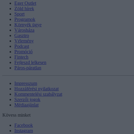
Eger Outlet
Zöld hírek
Sport
Programok
Környék ügye
Városháza
Gasztro
Vélemény
Podcast
Promóció
Fintech
Fejleszd lelkesen
Páros-páratlan
Impresszum
Hozzáférési nyilatkozat
Kommentelési szabályzat
Szerzői jogok
Médiaajánlat
Kövess minket
Facebook
Instagram