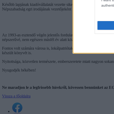
Később lapjának kiadóvállalatát vezette sikerrel, ezidő tájt érte el 
authenti
Népszabadság egri irodájának vezetőjeként koordinálta az országos na
Az 1993-as esztendő végén jelentős fordulatot vett pályája, elkezdett 
népszerűvé, nem egészen másfél év alatt közel 22 ezres példányszámot
Fontos volt számára városa is, lokálpatriótaként rengeteget dolgozot
készült könyvét is.
Nyitottsága, közvetlen természete, emberszeretete miatt nagyon sokan s
Nyugodjék békében!
Ne maradjon le a legfrissebb hírekről, kövessen bennünket az
Vissza a főoldalra