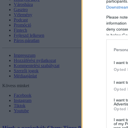
participants
Városháza
Downstream 
Gasztro
Vélemény
Please note
Podcast
information 
Promóció
deny consent
Fintech
in below Go
Fejleszd lelkesen
Páros-páratlan
Persona
Impresszum
Hozzáférési nyilatkozat
I want t
Kommentelési szabályzat
Opted 
Szerzői jogok
Médiaajánlat
I want t
Kövess minket
Opted 
Facebook
I want 
Instagram
Advertis
Tiktok
Opted 
Youtube
I want t
of my P
Hírek a garázsból: Chery Tiggo 9 PHEV Luxury – A 
was col