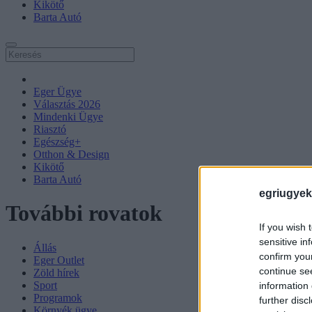
Kikötő
Barta Autó
Eger Ügye
Választás 2026
Mindenki Ügye
Riasztó
Egészség+
Otthon & Design
Kikötő
Barta Autó
egriugyek
További rovatok
If you wish 
sensitive in
Állás
confirm you
Eger Outlet
continue se
Zöld hírek
Sport
information 
Programok
further disc
Környék ügye