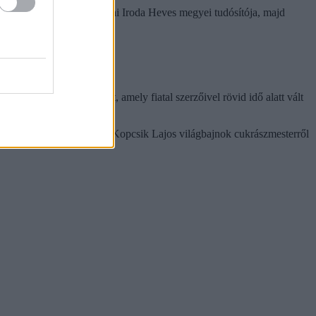
tően lett a Magyar Táviratai Iroda Heves megyei tudósítója, majd
ta a Heves Megyei Napot, amely fiatal szerzőivel rövid idő alatt vált
ért, példaként említhetjük Kopcsik Lajos világbajnok cukrászmesterről