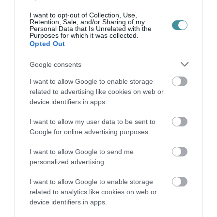
EGY EGRI CSALÁD TÖRTÉNE...
2026. augusztus 06
|
Sport
I want to opt-out of Collection, Use,
Retention, Sale, and/or Sharing of my
Personal Data that Is Unrelated with the
Purposes for which it was collected.
Opted Out
Google consents
ÚJ HŰTŐRENDSZER A MARKHOT FERENC
I want to allow Google to enable storage
KÓRHÁZBAN: TÖBB MINT 70 ...
2026. augusztus 06
|
Eger ügye
related to advertising like cookies on web or
device identifiers in apps.
I want to allow my user data to be sent to
Google for online advertising purposes.
HOLTAN SZÁLLÍTOTTÁK HAZA A 80 ÉVES
I want to allow Google to send me
ASSZONYT A HATVANI KÓR...
personalized advertising.
2026. augusztus 06
|
Riasztó
I want to allow Google to enable storage
related to analytics like cookies on web or
device identifiers in apps.