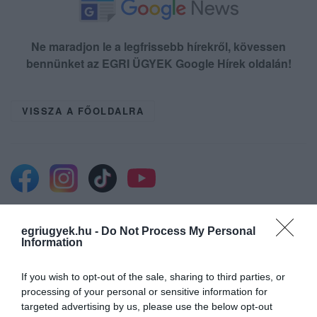
Ne maradjon le a legfrissebb hírekről, kövessen
bennünket az EGRI ÜGYEK Google Hírek oldalán!
VISSZA A FŐOLDALRA
Legfrissebb híreink
egriugyek.hu -
Do Not Process My Personal
Information
If you wish to opt-out of the sale, sharing to third parties, or
KÉT AUTÓ ÜTKÖZÖTT BOGÁCSON, A
processing of your personal or sensitive information for
MENTŐK IS A HELYSZÍNRE ÉRKE...
targeted advertising by us, please use the below opt-out
2026. augusztus 06
|
Riasztó