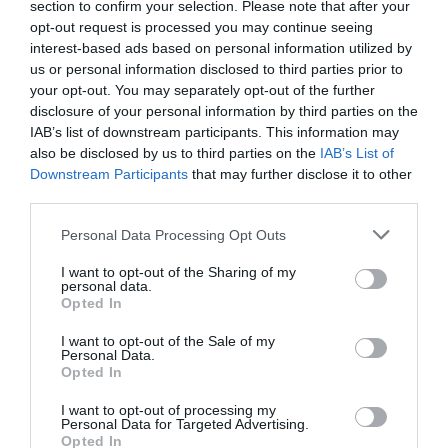
section to confirm your selection. Please note that after your
opt-out request is processed you may continue seeing
interest-based ads based on personal information utilized by
us or personal information disclosed to third parties prior to
your opt-out. You may separately opt-out of the further
disclosure of your personal information by third parties on the
HÍREK A GARÁZSBÓL: CHERY TIGGO 9
IAB’s list of downstream participants. This information may
PHEV LUXURY – A KÍNAI PR...
also be disclosed by us to third parties on the
IAB’s List of
2026. augusztus 06
|
Barta Autó
Downstream Participants
that may further disclose it to other
third parties.
Please note that this website/app uses one or more Google
Personal Data Processing Opt Outs
services and may gather and store information including but
not limited to your visit or usage behaviour. You may click to
I want to opt-out of the Sharing of my
personal data.
LAKÓÉPÜLETEK LÁNGOLTAK SZERDÁN
grant or deny consent to Google and its third-party tags to
Opted In
2026. augusztus 06
|
Riasztó
use your data for below specified purposes in below Google
consent section.
I want to opt-out of the Sale of my
Personal Data.
Opted In
I want to opt-out of processing my
Personal Data for Targeted Advertising.
„NEM TETTÜNK NYOMÁST A FIUNKRA” –
Opted In