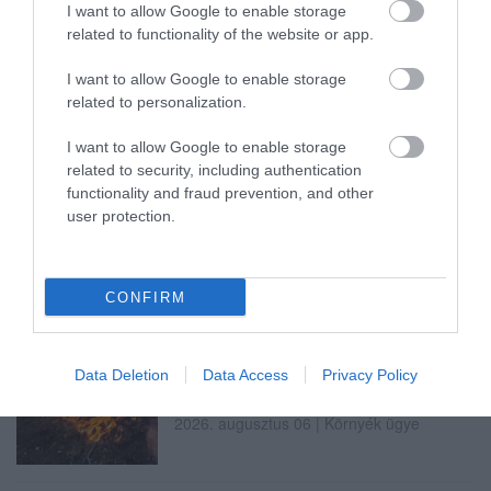
I want to allow Google to enable storage
GÁRDONYI MESEKERT VÁRJA A
related to functionality of the website or app.
CSALÁDOKAT – HÁROM NAPON ÁT ING...
2026. augusztus 06
|
Programok
I want to allow Google to enable storage
related to personalization.
I want to allow Google to enable storage
related to security, including authentication
functionality and fraud prevention, and other
MAGYAR PÉTER: KIÍRJÁK AZ ELSŐ
user protection.
SZÉLERŐMŰVI PÁLYÁZATOKAT, M...
2026. augusztus 06
|
Mindenki ügye
CONFIRM
ELOLTOTTÁK A TÜZET
Data Deletion
Data Access
Privacy Policy
DÉDESTAPOLCSÁNYNÁL, KILENCÓRÁS
KÜZDELE...
2026. augusztus 06
|
Környék ügye