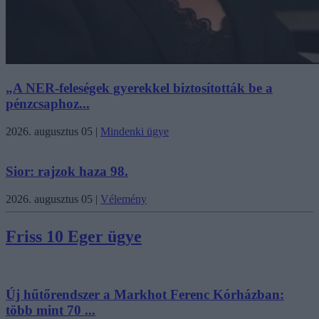
„A NER-feleségek gyerekkel biztosították be a
pénzcsaphoz...
2026. augusztus 05
|
Mindenki ügye
Sior: rajzok haza 98.
2026. augusztus 05
|
Vélemény
Friss 10 Eger ügye
Új hűtőrendszer a Markhot Ferenc Kórházban:
több mint 70 ...