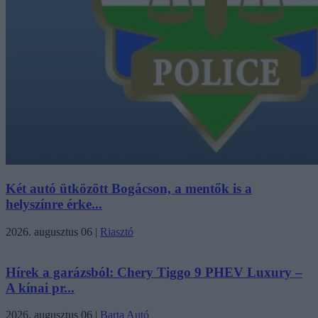
Két autó ütközött Bogácson, a mentők is a
helyszínre érke...
2026. augusztus 06
|
Riasztó
Hírek a garázsból: Chery Tiggo 9 PHEV Luxury –
A kínai pr...
2026. augusztus 06
|
Barta Autó