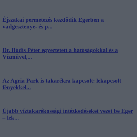
Éjszakai permetezés kezdődik Egerben a
vadgesztenye- és p...
Dr. Bódis Péter egyeztetett a hatóságokkal és a
Vízművel,...
Az Agria Park is takarékra kapcsolt: lekapcsolt
fényekkel...
Újabb víztakarékossági intézkedéseket vezet be Eger
– lek...