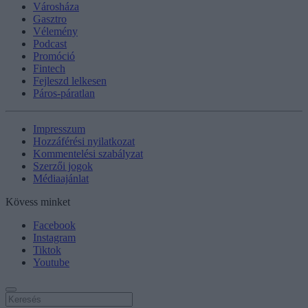
Városháza
Gasztro
Vélemény
Podcast
Promóció
Fintech
Fejleszd lelkesen
Páros-páratlan
Impresszum
Hozzáférési nyilatkozat
Kommentelési szabályzat
Szerzői jogok
Médiaajánlat
Kövess minket
Facebook
Instagram
Tiktok
Youtube