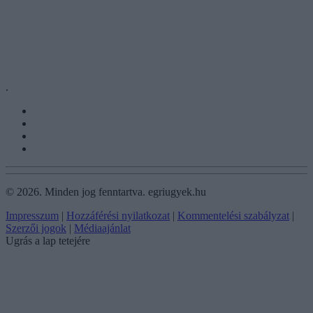
.
©
2026.
Minden jog fenntartva. egriugyek.hu
Impresszum
|
Hozzáférési nyilatkozat
|
Kommentelési szabályzat
|
Szerzői jogok
|
Médiaajánlat
Ugrás a lap tetejére