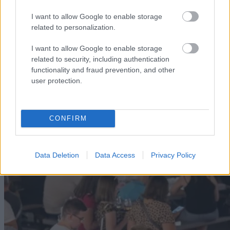
I want to allow Google to enable storage
related to personalization.
Katonai helikopterek segítik az oltást a
dédestapolcsányi...
I want to allow Google to enable storage
related to security, including authentication
2026. augusztus 05
|
Riasztó
functionality and fraud prevention, and other
user protection.
CONFIRM
Data Deletion
Data Access
Privacy Policy