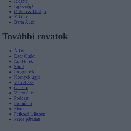
Riasztó
Egészség+
Otthon & Design
Kikötő
Barta Autó
További rovatok
Állás
Eger Outlet
Zöld hírek
Sport
Programok
Környék ügye
Városháza
Gasztro
Vélemény
Podcast
Promóció
Fintech
Fejleszd lelkesen
Páros-páratlan