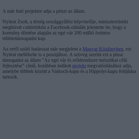
A már futó projektre adja a pénzt az állam.
Nyitrai Zsolt, a térség országgyűlési képviselője, miniszterelnöki
megbízott csütörtökön a Facebook-oldalán jelentette be, hogy a
kormány döntése alapján az egri vár 200 millió forintos
többlettámogatást kap.
Az erről szóló határozat már megjelent a
Magyar Közlönyben
, ezt
Nyitrai mellékelte is a posztjához. A szöveg szerint ezt a plusz
támogatást az állam "Az egri vár és erődrendszer turisztikai célú
fejlesztése" című, korábban indított
projekt
megvalósításához adja,
amelybe többek között a Varkoch-kapu és a Hippolyt-kapu felújítása
tartozik.