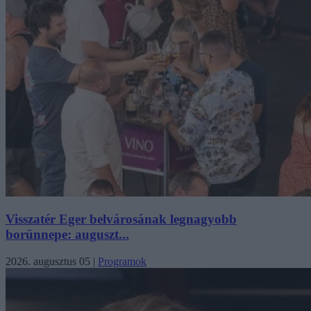
Visszatér Eger belvárosának legnagyobb
borünnepe: auguszt...
2026. augusztus 05
|
Programok