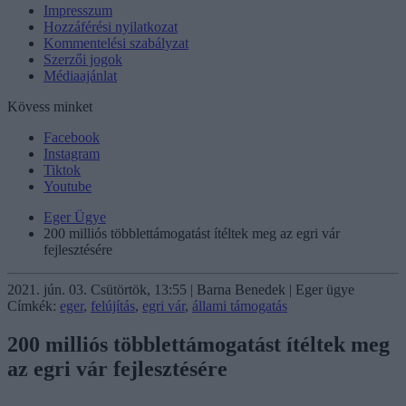
Impresszum
Hozzáférési nyilatkozat
Kommentelési szabályzat
Szerzői jogok
Médiaajánlat
Kövess minket
Facebook
Instagram
Tiktok
Youtube
Eger Ügye
200 milliós többlettámogatást ítéltek meg az egri vár
fejlesztésére
2021. jún. 03. Csütörtök, 13:55 | Barna Benedek | Eger ügye
Címkék:
eger
,
felújítás
,
egri vár
,
állami támogatás
200 milliós többlettámogatást ítéltek meg
az egri vár fejlesztésére