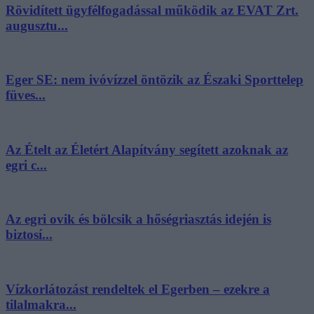
Rövidített ügyfélfogadással működik az EVAT Zrt.
augusztu...
Eger SE: nem ivóvízzel öntözik az Északi Sporttelep
füves...
Az Ételt az Életért Alapítvány segített azoknak az
egri c...
Az egri ovik és bölcsik a hőségriasztás idején is
biztosí...
Vízkorlátozást rendeltek el Egerben – ezekre a
tilalmakra...