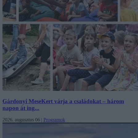
Gárdonyi MeseKert várja a családokat – három
napon át ing...
2026. augusztus 06
|
Programok