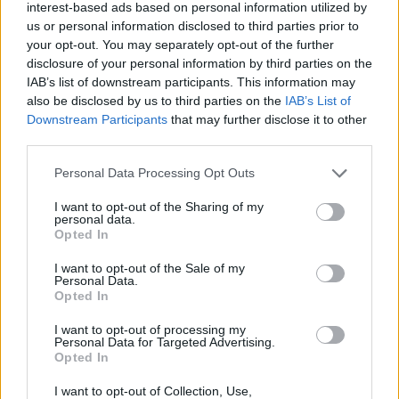
interest-based ads based on personal information utilized by
us or personal information disclosed to third parties prior to
your opt-out. You may separately opt-out of the further
disclosure of your personal information by third parties on the
IAB’s list of downstream participants. This information may
also be disclosed by us to third parties on the
IAB’s List of
Magyar Péter: Kiírják az első szélerőművi
Downstream Participants
that may further disclose it to other
third parties.
pályázatokat, m...
Please note that this website/app uses one or more Google
Personal Data Processing Opt Outs
2026. augusztus 06
|
Mindenki ügye
services and may gather and store information including but
not limited to your visit or usage behaviour. You may click to
I want to opt-out of the Sharing of my
personal data.
Eloltották a tüzet Dédestapolcsánynál, kilencórás
grant or deny consent to Google and its third-party tags to
Opted In
küzdele...
use your data for below specified purposes in below Google
consent section.
I want to opt-out of the Sale of my
2026. augusztus 06
|
Környék ügye
Personal Data.
Opted In
I want to opt-out of processing my
Personal Data for Targeted Advertising.
Opted In
I want to opt-out of Collection, Use,