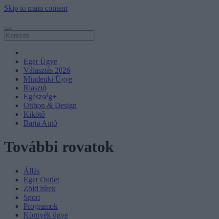
Skip to main content
Eger Ügye
Választás 2026
Mindenki Ügye
Riasztó
Egészség+
Otthon & Design
Kikötő
Barta Autó
További rovatok
Állás
Eger Outlet
Zöld hírek
Sport
Programok
Környék ügye