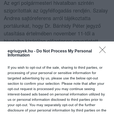
Az egri polgármesteri hivatalban szintén
szigorítottak az ügyfélfogadás rendjén. Szalay
Andrea sajtóreferens arról tájékoztatta
portálunkat, hogy Dr. Bánhidy Péter jegyző
utasítása értelmében november 11-től a
hivatalba kizárólag előzetesen egyeztetett
időpontra érkezhetnek ügyfelek.
egriugyek.hu -
Do Not Process My Personal
Information
A belépéskor a portaszolgálaton mindenkinek
ellenőrzik a testhőjét, és a hivatal épületében
If you wish to opt-out of the sale, sharing to third parties, or
processing of your personal or sensitive information for
kötelező a maszkviselés, valamint a kihelyezett
targeted advertising by us, please use the below opt-out
kézfertőtlenítők használata, a várakozóknak
section to confirm your selection. Please note that after your
opt-out request is processed you may continue seeing
pedig 1,2-2 méteres távolságot kell tartani. Az
interest-based ads based on personal information utilized by
ügyfélfogadási nap a szerda.
us or personal information disclosed to third parties prior to
your opt-out. You may separately opt-out of the further
disclosure of your personal information by third parties on the
(Indexfotó: Szinok Gábor)