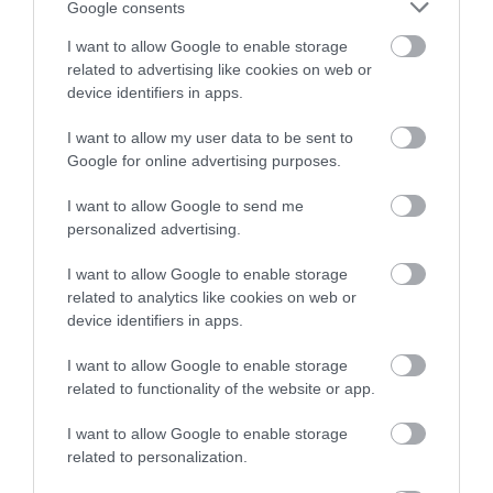
Google consents
Legfrissebb híreink
I want to allow Google to enable storage
related to advertising like cookies on web or
device identifiers in apps.
TÖBB MINT EGY HÓNAP IS LEHET, MIRE
TELJESEN ÚJRAINDUL A P...
I want to allow my user data to be sent to
2026. augusztus 07
|
Mindenki ügye
Google for online advertising purposes.
I want to allow Google to send me
personalized advertising.
TANULJ NÉMETÜL OTTHONRÓL: A
DIGITÁLIS TANULÁS ELŐNYEI
I want to allow Google to enable storage
2026. augusztus 07
|
Promóció
related to analytics like cookies on web or
device identifiers in apps.
I want to allow Google to enable storage
ÚJRAINDULNAK A KORÁBBAN
related to functionality of the website or app.
LEÁLLÍTOTT SZOLGÁLTATÁSOK AZ EGRI...
2026. augusztus 07
|
Eger ügye
I want to allow Google to enable storage
related to personalization.