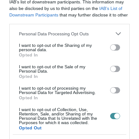
IAB’s list of downstream participants. This information may
also be disclosed by us to third parties on the
IAB’s List of
Itt a részletes szabályozás: így kell élnünk
Downstream Participants
that may further disclose it to other
szerdától
third parties.
Please note that this website/app uses one or more Google
Personal Data Processing Opt Outs
services and may gather and store information including but
not limited to your visit or usage behaviour. You may click to
I want to opt-out of the Sharing of my
personal data.
grant or deny consent to Google and its third-party tags to
Opted In
use your data for below specified purposes in below Google
Ne maradjon le a legfrissebb hírekről, kövessen
consent section.
I want to opt-out of the Sale of my
bennünket az EGRI ÜGYEK Google Hírek oldalán!
Personal Data.
Opted In
I want to opt-out of processing my
VISSZA A FŐOLDALRA
Personal Data for Targeted Advertising.
Opted In
I want to opt-out of Collection, Use,
Retention, Sale, and/or Sharing of my
Personal Data that Is Unrelated with the
Purposes for which it was collected.
Opted Out