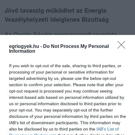
Jövő tavaszig működhet az Energia
Veszélyhelyzeti Ideiglenes Bizottság
Az Oroján Sándor megszavazott javaslata
alapján felálló Energia Veszélyhelyzeti
egriugyek.hu -
Do Not Process My Personal
Ideiglenes Bizottság feladata az energia
Information
veszélyhelyzettel kapcsolatban az
If you wish to opt-out of the sale, sharing to third parties, or
önkormányzat, az intézmények és az
processing of your personal or sensitive information for
önkormányzati tulajdonú gazdasági társaságok
targeted advertising by us, please use the below opt-out
section to confirm your selection. Please note that after your
energiamegtakarítási és költségcsökkentő
opt-out request is processed you may continue seeing
intézkedési lehetőségeinek feltérképezése, és
interest-based ads based on personal information utilized by
us or personal information disclosed to third parties prior to
intézkedési terv előkészítése.
your opt-out. You may separately opt-out of the further
disclosure of your personal information by third parties on the
A bizottság folyamatosan figyelemmel kíséri az
IAB’s list of downstream participants. This information may
energia-veszélyhelyzet alakulását, és az
also be disclosed by us to third parties on the
IAB’s List of