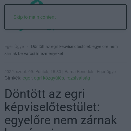
Skip to main content
Eger Ügye
Döntött az egri képviselőtestület: egyelőre nem
zárnak be városi intézményeket
2022. szept. 09. Péntek, 15:30 | Barna Benedek | Eger ügye
Címkék:
eger
,
egri közgyűlés
,
rezsiválság
Döntött az egri
képviselőtestület:
egyelőre nem zárnak