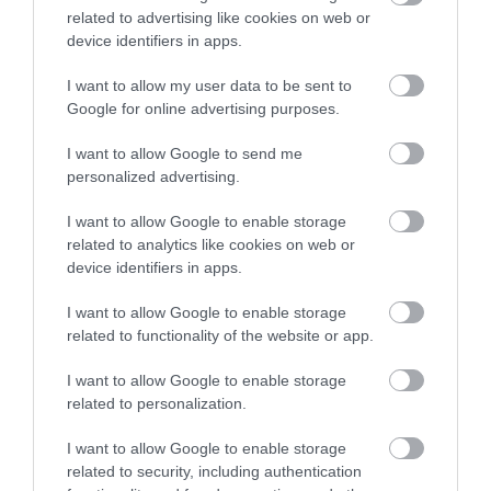
kapcsolattartásra és információkérésre.
related to advertising like cookies on web or
Működésének időtartama 2022. szeptember
device identifiers in apps.
09. - 2023. február 28., a bizottság a
I want to allow my user data to be sent to
munkájáról, a javasolt intézkedésekről a
Google for online advertising purposes.
rendes közgyűléseken köteles beszámolni. A
I want to allow Google to send me
megalakulás határideje szeptember 19.
personalized advertising.
A bizottság tagjai: Juhász Ádám elnök,
I want to allow Google to enable storage
related to analytics like cookies on web or
Mirkóczki Zita, Császár Zoltán Tamás, dr.
device identifiers in apps.
Csetneki Attila, Földvári Győző, Komlósi
I want to allow Google to enable storage
Csaba, Oroján Sándor és dr. Pócs Alfréd
related to functionality of the website or app.
lesznek.
I want to allow Google to enable storage
related to personalization.
I want to allow Google to enable storage
(Indexkép forrása: A TV Eger közvetítése)
related to security, including authentication