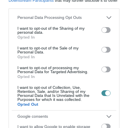
Downstream Participants
that may further disclose it to other
önkormányzati költségvetés alakulását, és
third parties.
munkája során megvizsgálja az önkormányzati
Please note that this website/app uses one or more Google
Personal Data Processing Opt Outs
szerveknél és cégeknél a költségcsökkentési
services and may gather and store information including but
not limited to your visit or usage behaviour. You may click to
I want to opt-out of the Sharing of my
és reorganizációs lehetőségeket,
personal data.
grant or deny consent to Google and its third-party tags to
előterjesztések előkészítését koordinálja a
Opted In
use your data for below specified purposes in below Google
közgyűlés és az illetékes bizottságok számára
consent section.
I want to opt-out of the Sale of my
Personal Data.
ezek végrehajtására. A bizottság továnná
Opted In
koordinálja az egri családok és mikro-, kis- és
I want to opt-out of processing my
közepes vállalkozások veszélyhelyzetben
Personal Data for Targeted Advertising.
Opted In
történő megsegítésére készítendő
I want to opt-out of Collection, Use,
előterjesztéseket.
Retention, Sale, and/or Sharing of my
Personal Data that Is Unrelated with the
Purposes for which it was collected.
Az előterjesztés szerint a közgyűlés
Opted Out
felhatalmazza a bizottságot az érintett
Google consents
szervezetekkel való közvetlen
I want to allow Google to enable storage