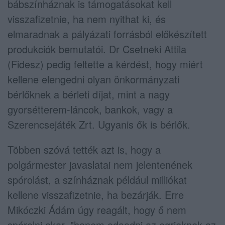
bábszínháznak is támogatásokat kell
visszafizetnie, ha nem nyithat ki, és
elmaradnak a pályázati forrásból előkészített
produkciók bemutatói. Dr Csetneki Attila
(Fidesz) pedig feltette a kérdést, hogy miért
kellene elengedni olyan önkormányzati
bérlőknek a bérleti díjat, mint a nagy
gyorsétterem-láncok, bankok, vagy a
Szerencsejáték Zrt. Ugyanis ők is bérlők.
Többen szóvá tették azt is, hogy a
polgármester javaslatai nem jelentenének
spórolást, a színháznak például milliókat
kellene visszafizetnie, ha bezárják. Erre
Mikóczki Ádám úgy reagált, hogy ő nem
spórolni akar, "hanem odaadni az egrieknek az