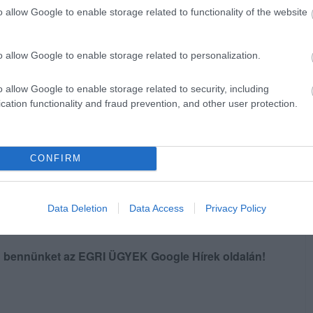
nák a legtöbbet fogyasztó városi
o allow Google to enable storage related to functionality of the website
strandot és a Bitskey uszodát is.
o allow Google to enable storage related to personalization.
t is élesen bírálta,
megsemmisítő erejű
 kijelentései ellen, amelyeket többek között
o allow Google to enable storage related to security, including
ztek.
cation functionality and fraud prevention, and other user protection.
ntfelvétel a
TV Eger
egy korábbi híradásából)
CONFIRM
Data Deletion
Data Access
Privacy Policy
en bennünket az EGRI ÜGYEK Google Hírek oldalán!