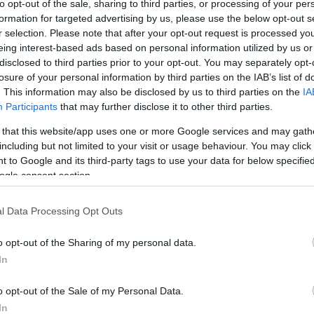
to opt-out of the sale, sharing to third parties, or processing of your per
formation for targeted advertising by us, please use the below opt-out s
 rövid interjúban arról beszél: ők is
r selection. Please note that after your opt-out request is processed y
eing interest-based ads based on personal information utilized by us or
ezért már megkezdték az egyeztetéseket az
disclosed to third parties prior to your opt-out. You may separately opt-
ő bejelentését azonban "ebben a formájában"
losure of your personal information by third parties on the IAB’s list of
. This information may also be disclosed by us to third parties on the
IA
Participants
that may further disclose it to other third parties.
nkivel nem történt egyeztetés, kész tények
 that this website/app uses one or more Google services and may gath
including but not limited to your visit or usage behaviour. You may click 
ékony az egri úszósportra nézve, hiszen
 to Google and its third-party tags to use your data for below specifi
versenyeztetésre, az edzésekre, meg kell
ogle consent section.
l Data Processing Opt Outs
i: örült volna, ha Mirkóczki Ádám
o opt-out of the Sharing of my personal data.
 felveszi velük a kapcsolatot, úgy véli, a
In
o opt-out of the Sale of my Personal Data.
In
an egyúttal azt is elárulta: az Eger Termállal