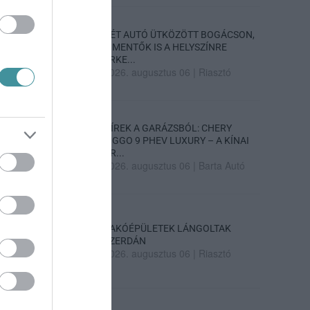
KÉT AUTÓ ÜTKÖZÖTT BOGÁCSON,
A MENTŐK IS A HELYSZÍNRE
ÉRKE...
2026. augusztus 06
|
Riasztó
HÍREK A GARÁZSBÓL: CHERY
TIGGO 9 PHEV LUXURY – A KÍNAI
PR...
2026. augusztus 06
|
Barta Autó
LAKÓÉPÜLETEK LÁNGOLTAK
SZERDÁN
2026. augusztus 06
|
Riasztó