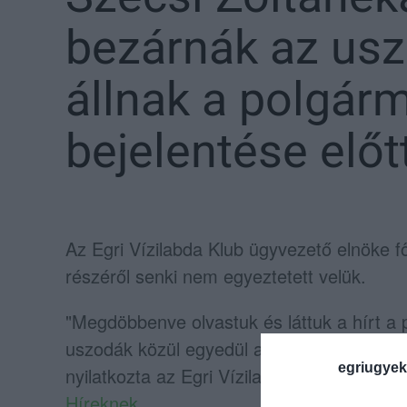
bezárnák az uszo
állnak a polgár
bejelentése előt
Az Egri Vízilabda Klub ügyvezető elnöke f
részéről senki nem egyeztetett velük.
"Megdöbbenve olvastuk és láttuk a hírt a 
uszodák közül egyedül a Bárányt szeretné 
egriugyek
nyilatkozta az Egri Vízilabda Klub nevébe
Híreknek
.