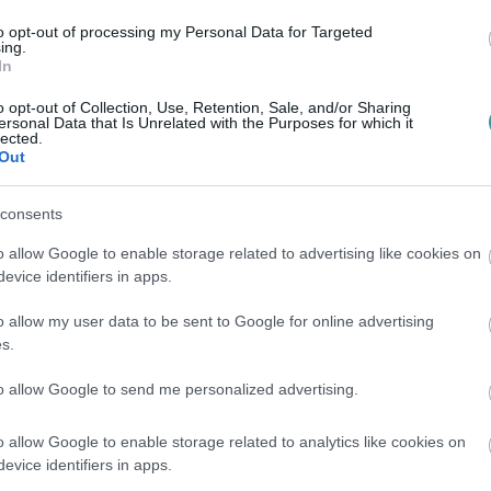
a cég a gázt 2023. október elsejéig, a
to opt-out of processing my Personal Data for Targeted
ing.
on kapja.
In
o opt-out of Collection, Use, Retention, Sale, and/or Sharing
kozta: stratégiai hiba lenne, ha megvalósulna
ersonal Data that Is Unrelated with the Purposes for which it
lected.
los ítéletként érinthetné a vizes sportágakat
Out
úgy fogalmazott:
consents
r Termál Kft.-vel állunk közvetlen
o allow Google to enable storage related to advertising like cookies on
nló kérdésekben. Nyilván felkészülünk
evice identifiers in apps.
os vagyok, hogy amennyiben megvalósul a
o allow my user data to be sent to Google for online advertising
g az egri vizes sportok megszűnését
s.
to allow Google to send me personalized advertising.
Mirkóczki Ádám pénteken Minczér Gábor
o allow Google to enable storage related to analytics like cookies on
, hogy
válságkezelő javaslatcsomagot
evice identifiers in apps.