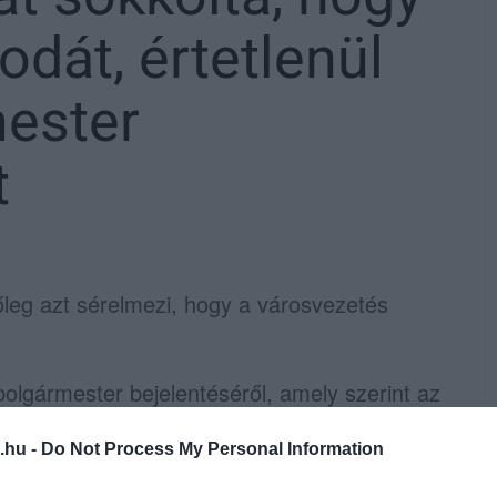
dát, értetlenül
mester
t
őleg azt sérelmezi, hogy a városvezetés
polgármester bejelentéséről, amely szerint az
biztosítani az egri úszósport számára" –
.hu -
Do Not Process My Personal Information
n
Szécsi Zoltán
ügyvezető elnök az
Eger