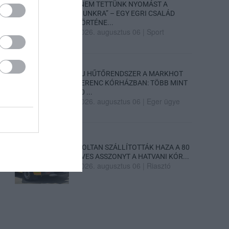
„NEM TETTÜNK NYOMÁST A
FIUNKRA” – EGY EGRI CSALÁD
TÖRTÉNE...
2026. augusztus 06
|
Sport
ÚJ HŰTŐRENDSZER A MARKHOT
FERENC KÓRHÁZBAN: TÖBB MINT
70 ...
2026. augusztus 06
|
Eger ügye
HOLTAN SZÁLLÍTOTTÁK HAZA A 80
ÉVES ASSZONYT A HATVANI KÓR...
2026. augusztus 06
|
Riasztó