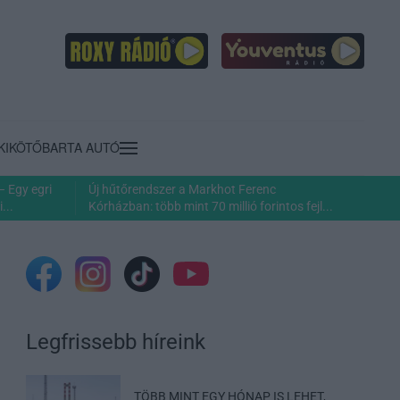
KIKÖTŐ
BARTA AUTÓ
– Egy egri
Új hűtőrendszer a Markhot Ferenc
...
Kórházban: több mint 70 millió forintos fejl...
Legfrissebb híreink
TÖBB MINT EGY HÓNAP IS LEHET,