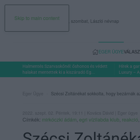
Skip to main content
2026. augusztus 08., szombat, László névnap
EGER ÜGYE
VÁLASZ
Halmentés Szarvaskőnél: őshonos és védett
Hírek a ga
halakat mentettek ki a kiszáradó Eg...
Luxury – A
Eger Ügye
Szécsi Zoltánékat sokkolta, hogy bezárnák az
2022. szept. 02. Péntek, 19:11 | Kovács Dávid | Eger ügye
Címkék:
mirkóczki ádám
,
egri vízilabda klub
,
reakció
Szécsi Zoltánék