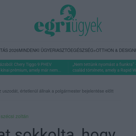
TÁS 2026
MINDENKI ÜGYE
RIASZTÓ
EGÉSZSÉG+
OTTHON & DESIGN
rázsból: Chery Tiggo 9 PHEV
„Nem tettünk nyomást a fiunkra” 
 kínai prémium, amely már nem...
család története, amely a Rapid Wi
 uszodát, értetlenül állnak a polgármester bejelentése előtt
,
szécsi zoltán
at sokkolta, hogy