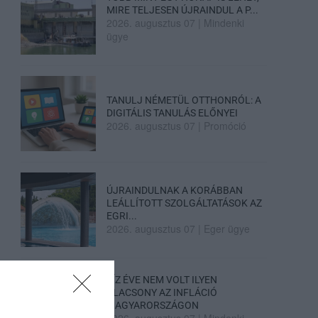
MIRE TELJESEN ÚJRAINDUL A P...
2026. augusztus 07
|
Mindenki
ügye
TANULJ NÉMETÜL OTTHONRÓL: A
DIGITÁLIS TANULÁS ELŐNYEI
2026. augusztus 07
|
Promóció
ÚJRAINDULNAK A KORÁBBAN
LEÁLLÍTOTT SZOLGÁLTATÁSOK AZ
EGRI...
2026. augusztus 07
|
Eger ügye
TÍZ ÉVE NEM VOLT ILYEN
ALACSONY AZ INFLÁCIÓ
MAGYARORSZÁGON
2026. augusztus 07
|
Mindenki