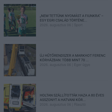
„NEM TETTÜNK NYOMÁST A FIUNKRA” –
EGY EGRI CSALÁD TÖRTÉNE...
2026. augusztus 06
|
Sport
ÚJ HŰTŐRENDSZER A MARKHOT FERENC
KÓRHÁZBAN: TÖBB MINT 70 ...
2026. augusztus 06
|
Eger ügye
HOLTAN SZÁLLÍTOTTÁK HAZA A 80 ÉVES
ASSZONYT A HATVANI KÓR...
2026. augusztus 06
|
Riasztó