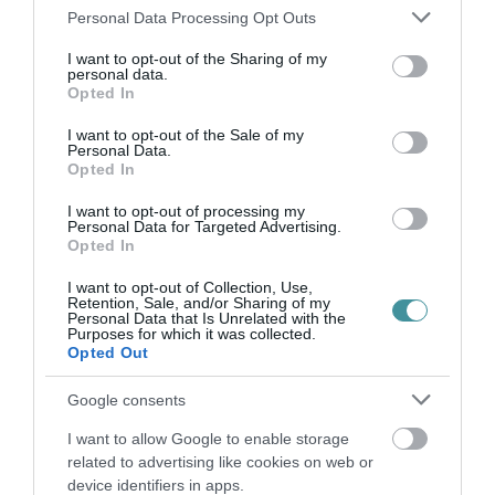
Please note that this website/app uses one or more Google
Personal Data Processing Opt Outs
services and may gather and store information including but
not limited to your visit or usage behaviour. You may click to
I want to opt-out of the Sharing of my
personal data.
Ne maradjon le a legfrissebb hírekről, kövessen
grant or deny consent to Google and its third-party tags to
Opted In
use your data for below specified purposes in below Google
bennünket az EGRI ÜGYEK Google Hírek oldalán!
consent section.
I want to opt-out of the Sale of my
Personal Data.
Opted In
VISSZA A FŐOLDALRA
I want to opt-out of processing my
Personal Data for Targeted Advertising.
Opted In
I want to opt-out of Collection, Use,
Retention, Sale, and/or Sharing of my
Personal Data that Is Unrelated with the
Purposes for which it was collected.
Opted Out
Legfrissebb híreink
Google consents
I want to allow Google to enable storage
related to advertising like cookies on web or
TANULJ NÉMETÜL OTTHONRÓL: A
DIGITÁLIS TANULÁS ELŐNYEI
device identifiers in apps.