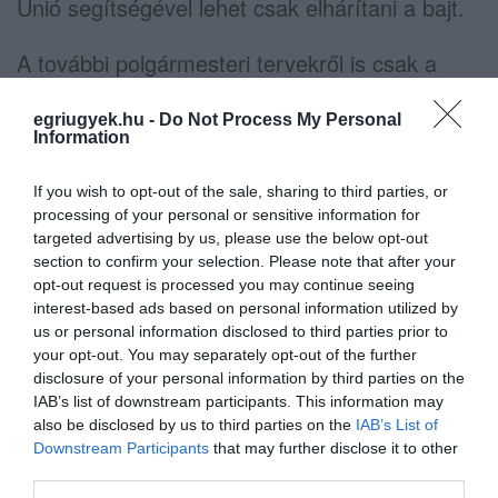
Unió segítségével lehet csak elhárítani a bajt.
A további polgármesteri tervekről is csak a
számok alapján tud dönteni. A bérlakások
egriugyek.hu -
Do Not Process My Personal
tekintetében azt emelte ki, hogy felesleges
Information
feszültséget szít a bérlők között, hisz nem
mindenki egyformán rászoruló. Az
If you wish to opt-out of the sale, sharing to third parties, or
processing of your personal or sensitive information for
építményadóval kapcsolatban pedig azt
targeted advertising by us, please use the below opt-out
hangsúlyozta, hogy az adó sávossá váltásával
section to confirm your selection. Please note that after your
opt-out request is processed you may continue seeing
lehetne segíteni azokat a vállalkozásokat,
interest-based ads based on personal information utilized by
amelyek önkormányzattal állnak kapcsolatban.
us or personal information disclosed to third parties prior to
your opt-out. You may separately opt-out of the further
Kérdés azonban, hogy a nem önkormányzattal
disclosure of your personal information by third parties on the
kapcsolatban álló cégeknek miként tud
IAB’s list of downstream participants. This information may
segíteni a város?
also be disclosed by us to third parties on the
IAB’s List of
Downstream Participants
that may further disclose it to other
third parties.