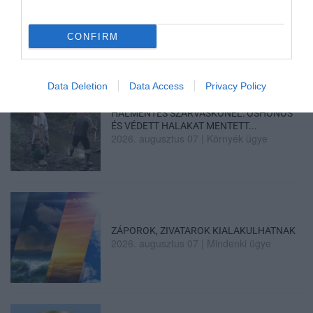
MINDHÁROM ÜTEMBEN DOLGOZNAK A 25-
ÖS FŐÚTON EGERBEN
2026. augusztus 07
|
Eger ügye
CONFIRM
Data Deletion
Data Access
Privacy Policy
HALMENTÉS SZARVASKŐNÉL: ŐSHONOS
ÉS VÉDETT HALAKAT MENTETT...
2026. augusztus 07
|
Környék ügye
ZÁPOROK, ZIVATAROK KIALAKULHATNAK
2026. augusztus 07
|
Mindenki ügye