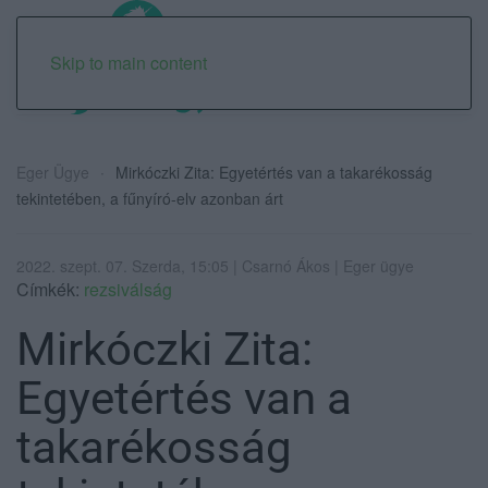
Skip to main content
Eger Ügye
Mirkóczki Zita: Egyetértés van a takarékosság
tekintetében, a fűnyíró-elv azonban árt
2022. szept. 07. Szerda, 15:05 | Csarnó Ákos | Eger ügye
Címkék:
rezsiválság
Mirkóczki Zita:
Egyetértés van a
takarékosság