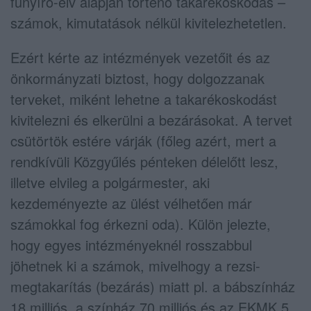
fűnyíró-elv alapján történő takarékoskodás –
számok, kimutatások nélkül kivitelezhetetlen.
Ezért kérte az intézmények vezetőit és az
önkormányzati biztost, hogy dolgozzanak
terveket, miként lehetne a takarékoskodást
kivitelezni és elkerülni a bezárásokat. A tervet
csütörtök estére várják (főleg azért, mert a
rendkívüli Közgyűlés pénteken délelőtt lesz,
illetve elvileg a polgármester, aki
kezdeményezte az ülést vélhetően már
számokkal fog érkezni oda). Külön jelezte,
hogy egyes intézményeknél rosszabbul
jöhetnek ki a számok, mivelhogy a rezsi-
megtakarítás (bezárás) miatt pl. a bábszínház
18 milliós, a színház 70 milliós és az EKMK 5