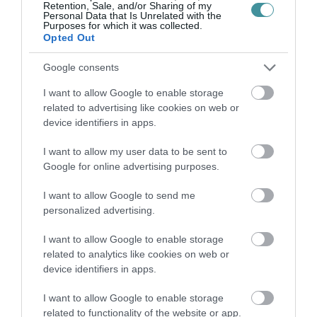
Retention, Sale, and/or Sharing of my
Personal Data that Is Unrelated with the
Purposes for which it was collected.
ÚJ MOBILALKALMAZÁS ERŐSÍTI EGER
Opted Out
TURIZMUSÁT: ELKÉSZÜLT A V...
2026. augusztus 10
|
Eger ügye
Google consents
I want to allow Google to enable storage
related to advertising like cookies on web or
device identifiers in apps.
HÉTFŐ ESTÉTŐL ÚJABB TURBINA TERMEL
I want to allow my user data to be sent to
ÁRAMOT PAKSON
Google for online advertising purposes.
2026. augusztus 10
|
Mindenki ügye
I want to allow Google to send me
personalized advertising.
I want to allow Google to enable storage
related to analytics like cookies on web or
MAGYAR PÉTERÉK A MARGITSZIGETEN
device identifiers in apps.
TALÁLKOZNAK A TISZA AKTIV...
2026. augusztus 10
|
Mindenki ügye
I want to allow Google to enable storage
related to functionality of the website or app.