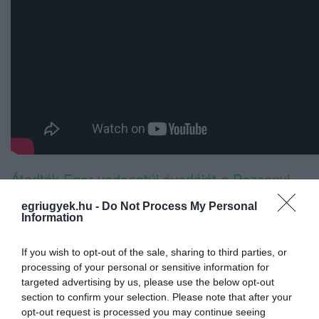
Átadták Eger vadonatúj óvodáját a Pozsonyi
utcában - FOTÓK
egriugyek.hu -
Do Not Process My Personal
Information
If you wish to opt-out of the sale, sharing to third parties, or
processing of your personal or sensitive information for
targeted advertising by us, please use the below opt-out
section to confirm your selection. Please note that after your
Ne maradjon le a legfrissebb hírekről, kövessen
opt-out request is processed you may continue seeing