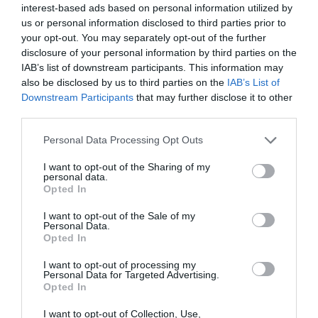
interest-based ads based on personal information utilized by
bennünket az EGRI ÜGYEK Google Hírek oldalán!
us or personal information disclosed to third parties prior to
your opt-out. You may separately opt-out of the further
disclosure of your personal information by third parties on the
VISSZA A FŐOLDALRA
IAB’s list of downstream participants. This information may
also be disclosed by us to third parties on the
IAB’s List of
Downstream Participants
that may further disclose it to other
third parties.
Please note that this website/app uses one or more Google
Personal Data Processing Opt Outs
services and may gather and store information including but
not limited to your visit or usage behaviour. You may click to
I want to opt-out of the Sharing of my
Legfrissebb híreink
personal data.
grant or deny consent to Google and its third-party tags to
Opted In
use your data for below specified purposes in below Google
consent section.
I want to opt-out of the Sale of my
Personal Data.
Opted In
A MESTERSÉGES INTELLIGENCIA
MINDENNAPI ÁTALAKULÁSA
2026. augusztus 10
|
Promóció
I want to opt-out of processing my
Personal Data for Targeted Advertising.
Opted In
I want to opt-out of Collection, Use,