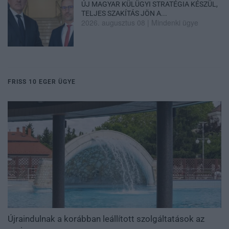
ÚJ MAGYAR KÜLÜGYI STRATÉGIA KÉSZÜL,
TELJES SZAKÍTÁS JÖN A...
2026. augusztus 08
|
Mindenki ügye
FRISS 10 EGER ÜGYE
Újraindulnak a korábban leállított szolgáltatások az