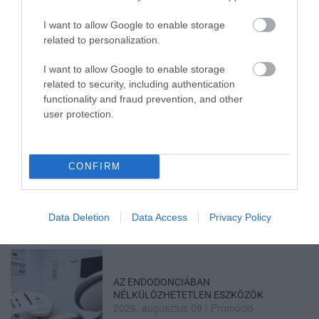
I want to allow Google to enable storage
related to personalization.
FORRADALMI ÚJÍTÁSOK A JÖVŐ
ELEKTROMOS KERÉKPÁRJAIBAN
I want to allow Google to enable storage
2026. augusztus 10
|
Promóció
related to security, including authentication
functionality and fraud prevention, and other
user protection.
CONFIRM
ELEKTROMOS ROLLERREL SZENVEDETT
SÚLYOS BALESETET EGY FÉRF...
2026. augusztus 10
|
Riasztó
Data Deletion
Data Access
Privacy Policy
AZ ENDODONCIÁBAN
NÉLKÜLÖZHETETLEN ESZKÖZÖK
2026. augusztus 09
|
Promóció