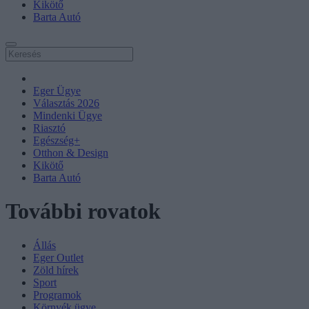
Kikötő
Barta Autó
Eger Ügye
Választás 2026
Mindenki Ügye
Riasztó
Egészség+
Otthon & Design
Kikötő
Barta Autó
További rovatok
Állás
Eger Outlet
Zöld hírek
Sport
Programok
Környék ügye