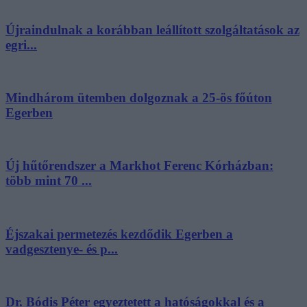
Újraindulnak a korábban leállított szolgáltatások az
egri...
Mindhárom ütemben dolgoznak a 25-ös főúton
Egerben
Új hűtőrendszer a Markhot Ferenc Kórházban:
több mint 70 ...
Éjszakai permetezés kezdődik Egerben a
vadgesztenye- és p...
Dr. Bódis Péter egyeztetett a hatóságokkal és a