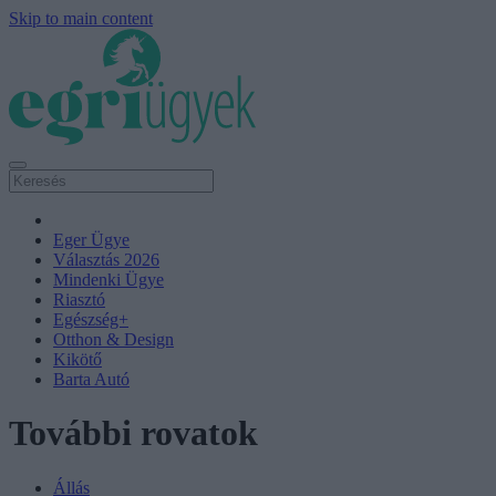
Skip to main content
Eger Ügye
Választás 2026
Mindenki Ügye
Riasztó
Egészség+
Otthon & Design
Kikötő
Barta Autó
További rovatok
Állás