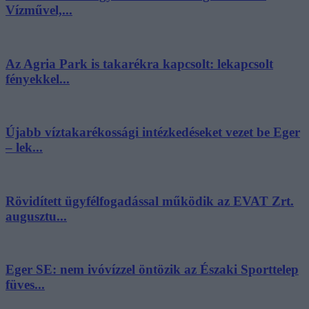
Vízművel,...
Az Agria Park is takarékra kapcsolt: lekapcsolt
fényekkel...
Újabb víztakarékossági intézkedéseket vezet be Eger
– lek...
Rövidített ügyfélfogadással működik az EVAT Zrt.
augusztu...
Eger SE: nem ivóvízzel öntözik az Északi Sporttelep
füves...