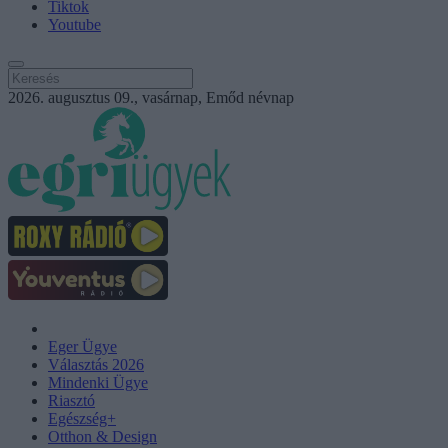
Tiktok
Youtube
2026. augusztus 09., vasárnap, Emőd névnap
Eger Ügye
Választás 2026
Mindenki Ügye
Riasztó
Egészség+
Otthon & Design