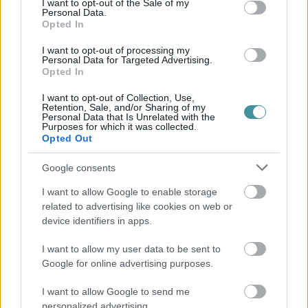
I want to opt-out of the Sale of my
Personal Data.
Ne maradjon le a legfrissebb hírekről, kövessen bennünket az
Opted In
EGRI ÜGYEK Google Hírek oldalán!
I want to opt-out of processing my
Vissza a főoldalra
Personal Data for Targeted Advertising.
Opted In
I want to opt-out of Collection, Use,
Retention, Sale, and/or Sharing of my
Personal Data that Is Unrelated with the
Purposes for which it was collected.
Opted Out
Legfrissebb híreink
Google consents
I want to allow Google to enable storage
35 perces tanórák és kevesebb házi feladat jöhet az
related to advertising like cookies on web or
alsó ...
device identifiers in apps.
2026. augusztus 08
|
Mindenki ügye
I want to allow my user data to be sent to
Google for online advertising purposes.
Baka Andrást jelöli köztársasági elnöknek a Tisza
I want to allow Google to send me
personalized advertising.