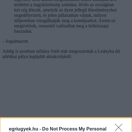
területet a nagyközönség számára, lévén az országban
két cég létezik, amelyik az ilyen jellegű létesítményeket
engedélyezteti, és jelen pillanatban várjuk, milyen
időpontban vizsgálhatják meg a kondiparkot. Amint ez
megtörténik, onnantól valósulhat meg a hétköznapi
használat.
– fogalmazott.
Addig is azonban néhány fotót már megosztottak a Leányka úti
atlétikai pálya legújabb attrakciójáról:
egriugyek.hu -
Do Not Process My Personal