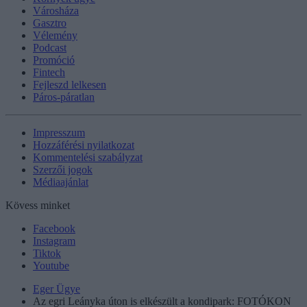
Városháza
Gasztro
Vélemény
Podcast
Promóció
Fintech
Fejleszd lelkesen
Páros-páratlan
Impresszum
Hozzáférési nyilatkozat
Kommentelési szabályzat
Szerzői jogok
Médiaajánlat
Kövess minket
Facebook
Instagram
Tiktok
Youtube
Eger Ügye
Az egri Leányka úton is elkészült a kondipark: FOTÓKON