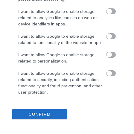
2026. augusztus 08
|
Mindenki ügye
I want to allow Google to enable storage
related to analytics like cookies on web or
Új magyar külügyi stratégia készül, teljes szakítás
device identifiers in apps.
jön a...
I want to allow Google to enable storage
2026. augusztus 08
|
Mindenki ügye
related to functionality of the website or app.
Tata elbűvölő látványosságai, amikért érdemes
I want to allow Google to enable storage
megnézni
related to personalization.
2026. augusztus 08
|
Promóció
I want to allow Google to enable storage
related to security, including authentication
functionality and fraud prevention, and other
Több mint egy hónap is lehet, mire teljesen
user protection.
újraindul a p...
2026. augusztus 07
|
Mindenki ügye
CONFIRM
Tanulj németül otthonról: a digitális tanulás előnyei