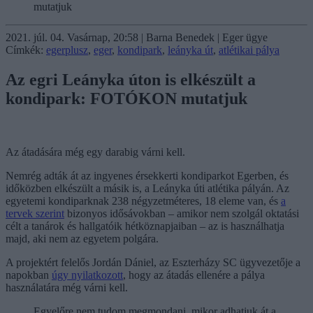
mutatjuk
2021. júl. 04. Vasárnap, 20:58 | Barna Benedek | Eger ügye
Címkék:
egerplusz
,
eger
,
kondipark
,
leányka út
,
atlétikai pálya
Az egri Leányka úton is elkészült a
kondipark: FOTÓKON mutatjuk
Az átadására még egy darabig várni kell.
Nemrég adták át az ingyenes érsekkerti kondiparkot Egerben, és
időközben elkészült a másik is, a Leányka úti atlétika pályán. Az
egyetemi kondiparknak 238 négyzetméteres, 18 eleme van, és
a
tervek szerint
bizonyos idősávokban – amikor nem szolgál oktatási
célt a tanárok és hallgatóik hétköznapjaiban – az is használhatja
majd, aki nem az egyetem polgára.
A projektért felelős Jordán Dániel, az Eszterházy SC ügyvezetője a
napokban
úgy nyilatkozott
, hogy az átadás ellenére a pálya
használatára még várni kell.
Egyelőre nem tudom megmondani, mikor adhatjuk át a