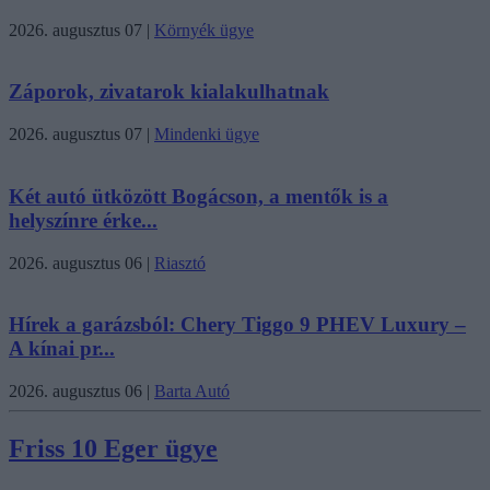
2026. augusztus 07
|
Környék ügye
Záporok, zivatarok kialakulhatnak
2026. augusztus 07
|
Mindenki ügye
Két autó ütközött Bogácson, a mentők is a
helyszínre érke...
2026. augusztus 06
|
Riasztó
Hírek a garázsból: Chery Tiggo 9 PHEV Luxury –
A kínai pr...
2026. augusztus 06
|
Barta Autó
Friss 10 Eger ügye