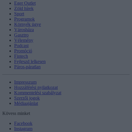
Eger Outlet
Zöld hírek
Sport
Programok
Környék ügye
Városháza
Gasztro
Vélemény
Podcast
Promóció
Fintech
Fejleszd lelkesen
Páros-páratlan
Impresszum
Hozzáférési nyilatkozat
Kommentelési szabályzat
Szerzői jogok
Médiaajánlat
Kövess minket
Facebook
Instagram