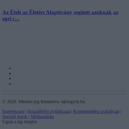
Az Ételt az Életért Alapítvány segített azoknak az
egri c...
.
©
2026.
Minden jog fenntartva. egriugyek.hu
Impresszum
|
Hozzáférési nyilatkozat
|
Kommentelési szabályzat
|
Szerzői jogok
|
Médiaajánlat
Ugrás a lap tetejére