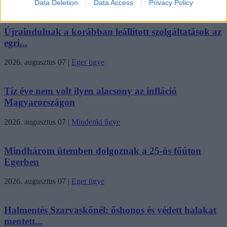
2026. augusztus 07
Data Deletion
|
Promóció
Data Access
Privacy Policy
Újraindulnak a korábban leállított szolgáltatások az
egri...
2026. augusztus 07
|
Eger ügye
Tíz éve nem volt ilyen alacsony az infláció
Magyarországon
2026. augusztus 07
|
Mindenki ügye
Mindhárom ütemben dolgoznak a 25-ös főúton
Egerben
2026. augusztus 07
|
Eger ügye
Halmentés Szarvaskőnél: őshonos és védett halakat
mentett...