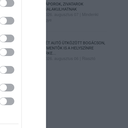
ZÁPOROK, ZIVATAROK
KIALAKULHATNAK
2026. augusztus 07
|
Mindenki
ügye
KÉT AUTÓ ÜTKÖZÖTT BOGÁCSON,
A MENTŐK IS A HELYSZÍNRE
ÉRKE...
2026. augusztus 06
|
Riasztó