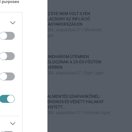
ed purposes
TÍZ ÉVE NEM VOLT ILYEN
ALACSONY AZ INFLÁCIÓ
MAGYARORSZÁGON
2026. augusztus 07
|
Mindenki
ügye
MINDHÁROM ÜTEMBEN
DOLGOZNAK A 25-ÖS FŐÚTON
EGERBEN
2026. augusztus 07
|
Eger ügye
HALMENTÉS SZARVASKŐNÉL:
ŐSHONOS ÉS VÉDETT HALAKAT
MENTETT...
2026. augusztus 07
|
Környék ügye