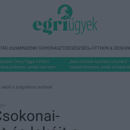
TÁS 2026
MINDENKI ÜGYE
RIASZTÓ
EGÉSZSÉG+
OTTHON & DESIGN
rázsból: Chery Tiggo 9 PHEV
„Nem tettünk nyomást a fiunkra” 
 kínai prémium, amely már nem...
család története, amely a Rapid Wi
 lakóit a száguldozó autósok
gye
Csokonai-