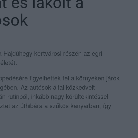
 és lakóit a
ósok
a Hajdúhegy kertvárosi részén az egri
életét.
ppedésére figyelhettek fel a környéken járók
gében. Az autósok által közkedvelt
n rutinból, inkább nagy körültekintéssel
eztet az úthibára a szűkös kanyarban, így