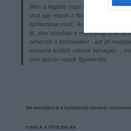
Nem a legjobb most arra közlekedni. A
utca egy részét a Nemzeti Vízilabda é
építkezései miatt. Az útlezárás miatt l
át, ahol azonban a viszonylag szűk sza
nehezítik a közlekedést - ezt jól mutatja
olvasónk küldött nekünk hétvégén -, m
nem igazán veszik figyelembe.
Ne maradjon le a legfrissebb hírekről, kövess
VISSZA A FŐOLDALRA