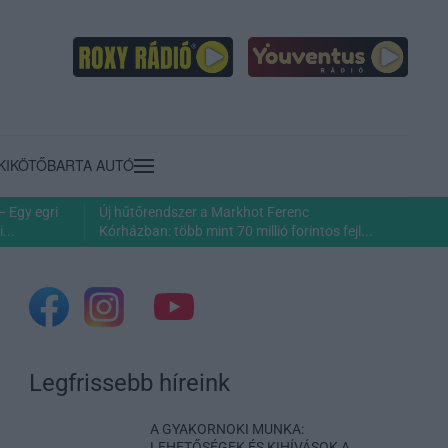
KIKÖTŐ
BARTA AUTÓ
– Egy egri
Új hűtőrendszer a Markhot Ferenc
...
Kórházban: több mint 70 millió forintos fejl...
Legfrissebb híreink
A GYAKORNOKI MUNKA:
LEHETŐSÉGEK ÉS KIHÍVÁSOK A