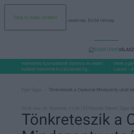
Skip to main content
2026. augusztus 09., vasárnap, Emőd névnap
EGER ÜGYE
VÁLASZ
Halmentés Szarvaskőnél: őshonos és védett
Hírek a ga
halakat mentettek ki a kiszáradó Eg...
Luxury – A
Eger Ügye
Tönkreteszik a Csokonai-Mindszenty utcát és
2019. nov. 30. Szombat, 01:00 | EÜ/Domán Dániel | Eger ü
Tönkreteszik a 