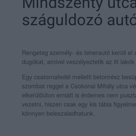
Mindszenty utcát
száguldozó aut
Rengeteg személy- és teherautó kerüli el 
dugókat, amivel veszélyeztetik az itt lakók 
Egy csatornafedél melletti betonrész besü
szombat reggel a Csokonai Mihály utca vé
elkerülőúton emiatt is érdemes nem pusztá
vezetni, hiszen csak egy kis tábla figyelm
könnyen beleszaladhatunk.