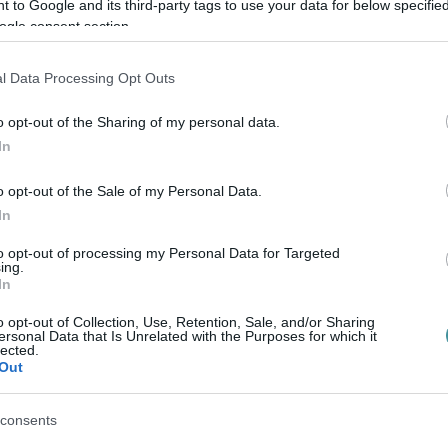
 to Google and its third-party tags to use your data for below specifi
ogle consent section.
 Baktai út felújítása zajlott, emiatt a
 a forgalmat. Szerencsére azóta baleset nem
l Data Processing Opt Outs
 helyzet olyan, mintha egy falusi
.
A zajszennyezéstől az út mellett lakók
o opt-out of the Sharing of my personal data.
In
z idősebbek pedig nem mernek átmenni az
sok nagy sebességgel közlekednek.
o opt-out of the Sale of my Personal Data.
In
to opt-out of processing my Personal Data for Targeted
ing.
In
mestert, a körzet megválasztott képviselőjét
o opt-out of Collection, Use, Retention, Sale, and/or Sharing
ersonal Data that Is Unrelated with the Purposes for which it
mondása szerint az alkalmi rendőri jelenlét
lected.
Out
oblémát, így ennek megoldására a jövőben
kemberekkel és a hatóságokkal közösen.
A
consents
egy élhető városrész kialakítása, hiszen a