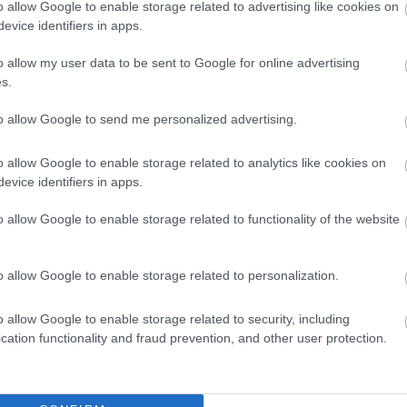
o allow Google to enable storage related to advertising like cookies on
z északi részén találhatóak csak
evice identifiers in apps.
 bonyolítanak le az érintett utcák.
o allow my user data to be sent to Google for online advertising
s.
rumot tervez a körzetben élőkkel, addig fel
yek az elmúlt években alakultak ki. A
to allow Google to send me personalized advertising.
alálható, sokan gyalogolnak és bicikliznek,
o allow Google to enable storage related to analytics like cookies on
előznek a kereszteződésekben is, illetve
evice identifiers in apps.
o allow Google to enable storage related to functionality of the website
i Ügyek is többet fog foglalkozni a
o allow Google to enable storage related to personalization.
tban járunk utána a lehetséges
o allow Google to enable storage related to security, including
eket és a környéken élőket is.
cation functionality and fraud prevention, and other user protection.
RIEK A MEGNÖVEKEDETT MAKLÁRI ÚTI FORGALOMBAN -