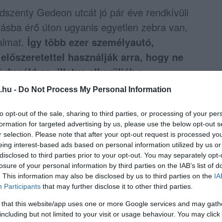
dszenty Gedeon utcát jó pár éve rendkívüli
másba érő úton ugyanis egyetlen zebra van,
almat.
Így több ezer személyautó,
előszeretettel használják arra, hogy ne
i dugókban, illetve elkerüljék a
.hu -
Do Not Process My Personal Information
int az élet elviselhetetlenné vált, hiszen
to opt-out of the sale, sharing to third parties, or processing of your per
edig alapvetően szűk, ráadásul a
formation for targeted advertising by us, please use the below opt-out s
r selection. Please note that after your opt-out request is processed y
k, a biciklisek és a javarészt 30 km/órás
eing interest-based ads based on personal information utilized by us or
 érdekelnek, a sofőrök (tisztelet a
disclosed to third parties prior to your opt-out. You may separately opt-
losure of your personal information by third parties on the IAB’s list of
esség többszörösével száguldoznak.
Így nem
. This information may also be disclosed by us to third parties on the
IA
ek alapból nincsenek jó állapotban –
Participants
that may further disclose it to other third parties.
ad az aszfalt, emiatt számos kátyú és
 that this website/app uses one or more Google services and may gath
including but not limited to your visit or usage behaviour. You may click 