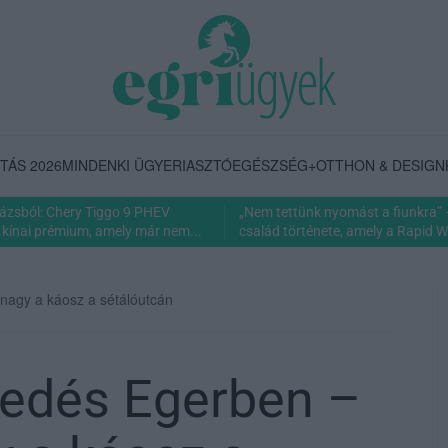
TÁS 2026
MINDENKI ÜGYE
RIASZTÓ
EGÉSZSÉG+
OTTHON & DESIGN
rázsból: Chery Tiggo 9 PHEV
„Nem tettünk nyomást a fiunkra” 
 kínai prémium, amely már nem...
család története, amely a Rapid Wi
 nagy a káosz a sétálóutcán
kedés Egerben –