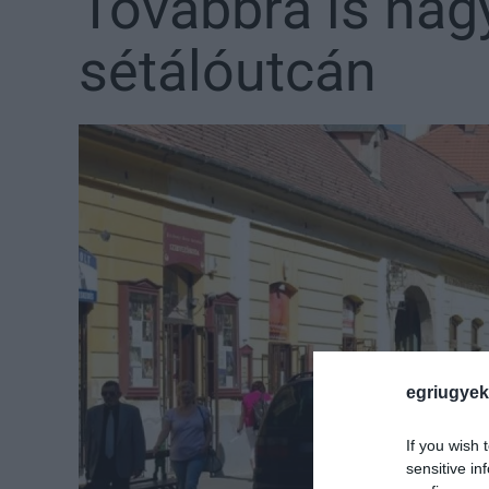
Továbbra is nag
sétálóutcán
egriugyek
If you wish 
sensitive in