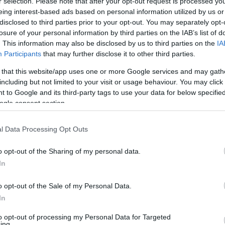
r selection. Please note that after your opt-out request is processed y
eing interest-based ads based on personal information utilized by us or
disclosed to third parties prior to your opt-out. You may separately opt-
losure of your personal information by third parties on the IAB’s list of
. This information may also be disclosed by us to third parties on the
IA
Participants
that may further disclose it to other third parties.
 that this website/app uses one or more Google services and may gath
including but not limited to your visit or usage behaviour. You may click 
 to Google and its third-party tags to use your data for below specifi
ogle consent section.
 milyen az egri sétálóutca forgalma. Nem
l Data Processing Opt Outs
hírnek, hogy
elindulnak az ellenőrzések
az
o opt-out of the Sharing of my personal data.
latlan behajtás például a Széchenyi
In
eszoknak a Dobó téren történő áthajtásról.
o opt-out of the Sale of my Personal Data.
yről, akik mind azt nyilatkozták, hogy nem
In
 találkozhattunk rendőrökkel és közterület-
to opt-out of processing my Personal Data for Targeted
még bírságolnak is. De úgy tűnik, minden
ing.