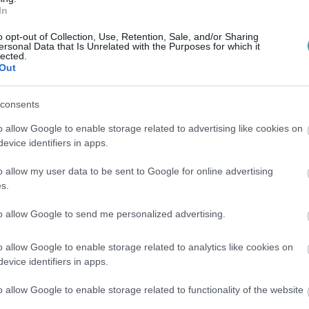
In
ég addig sem.
o opt-out of Collection, Use, Retention, Sale, and/or Sharing
ersonal Data that Is Unrelated with the Purposes for which it
lt végig csütörtök 10 és 11 óra között a
lected.
Out
consents
o allow Google to enable storage related to advertising like cookies on
evice identifiers in apps.
o allow my user data to be sent to Google for online advertising
s.
to allow Google to send me personalized advertising.
o allow Google to enable storage related to analytics like cookies on
evice identifiers in apps.
ban, netán a mozgássérülteknek fenntartott
o allow Google to enable storage related to functionality of the website
nincs erre engedélye? Vagy a Dobó téren