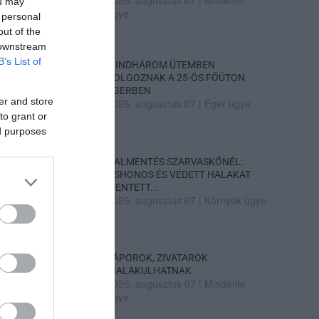
ou may
ügye
 personal
out of the
 downstream
B’s List of
MINDHÁROM ÜTEMBEN
DOLGOZNAK A 25-ÖS FŐÚTON
EGERBEN
er and store
2026. augusztus 07
|
Eger ügye
to grant or
ed purposes
HALMENTÉS SZARVASKŐNÉL:
ŐSHONOS ÉS VÉDETT HALAKAT
MENTETT...
2026. augusztus 07
|
Környék ügye
ZÁPOROK, ZIVATAROK
KIALAKULHATNAK
2026. augusztus 07
|
Mindenki
ügye