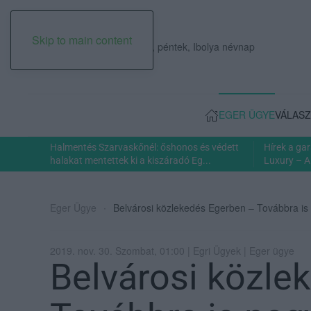
Skip to main content
2026. augusztus 07., péntek, Ibolya névnap
EGER ÜGYE
VÁLASZ
Halmentés Szarvaskőnél: őshonos és védett
Hírek a ga
halakat mentettek ki a kiszáradó Eg...
Luxury – A
Eger Ügye
Belvárosi közlekedés Egerben – Továbbra is
2019. nov. 30. Szombat, 01:00 | Egri Ügyek | Eger ügye
Belvárosi közle