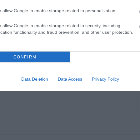
zmosásra? Fotózza le és küldje el arra a
o allow Google to enable storage related to personalization.
eli a belvárosi parkolás helyzetét.
o allow Google to enable storage related to security, including
cation functionality and fraud prevention, and other user protection.
CONFIRM
en bennünket az EGRI ÜGYEK Google Hírek oldalán!
Data Deletion
Data Access
Privacy Policy