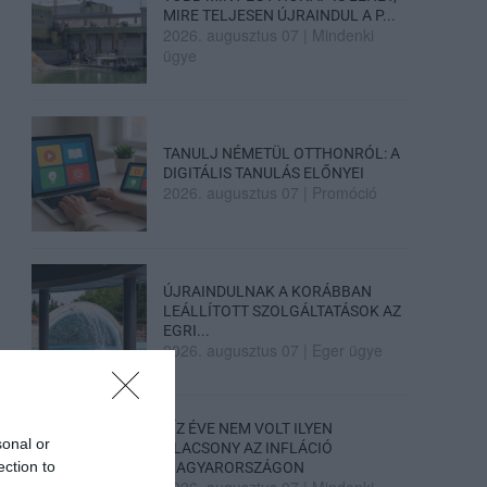
MIRE TELJESEN ÚJRAINDUL A P...
2026. augusztus 07
|
Mindenki
ügye
TANULJ NÉMETÜL OTTHONRÓL: A
DIGITÁLIS TANULÁS ELŐNYEI
2026. augusztus 07
|
Promóció
ÚJRAINDULNAK A KORÁBBAN
LEÁLLÍTOTT SZOLGÁLTATÁSOK AZ
EGRI...
2026. augusztus 07
|
Eger ügye
TÍZ ÉVE NEM VOLT ILYEN
sonal or
ALACSONY AZ INFLÁCIÓ
ection to
MAGYARORSZÁGON
2026. augusztus 07
|
Mindenki