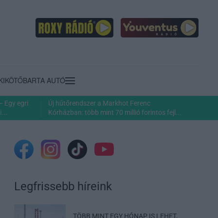
KIKÖTŐ
BARTA AUTÓ
– Egy egri
Új hűtőrendszer a Markhot Ferenc
...
Kórházban: több mint 70 millió forintos fejl...
Legfrissebb híreink
TÖBB MINT EGY HÓNAP IS LEHET,