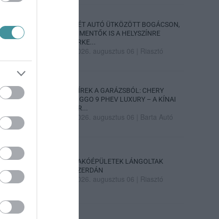
KÉT AUTÓ ÜTKÖZÖTT BOGÁCSON,
A MENTŐK IS A HELYSZÍNRE
ÉRKE...
2026. augusztus 06
|
Riasztó
HÍREK A GARÁZSBÓL: CHERY
TIGGO 9 PHEV LUXURY – A KÍNAI
PR...
2026. augusztus 06
|
Barta Autó
LAKÓÉPÜLETEK LÁNGOLTAK
SZERDÁN
2026. augusztus 06
|
Riasztó