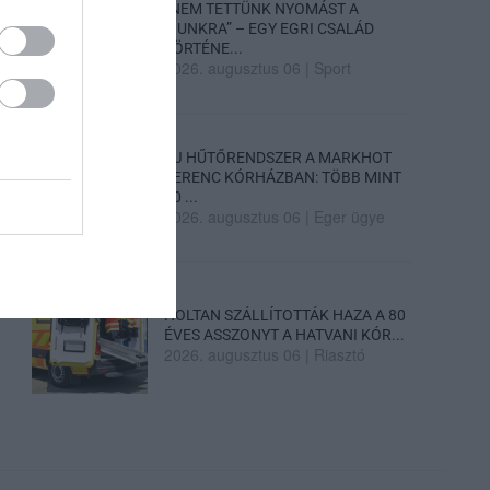
„NEM TETTÜNK NYOMÁST A
FIUNKRA” – EGY EGRI CSALÁD
TÖRTÉNE...
2026. augusztus 06
|
Sport
ÚJ HŰTŐRENDSZER A MARKHOT
FERENC KÓRHÁZBAN: TÖBB MINT
70 ...
2026. augusztus 06
|
Eger ügye
HOLTAN SZÁLLÍTOTTÁK HAZA A 80
ÉVES ASSZONYT A HATVANI KÓR...
2026. augusztus 06
|
Riasztó