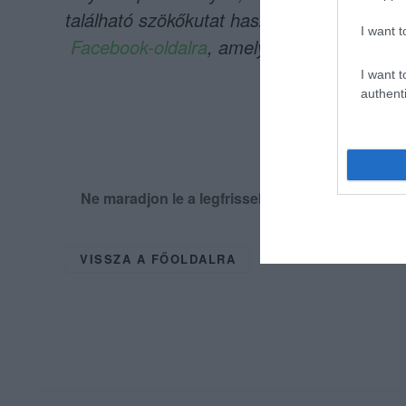
található szökőkutat használja valaki alvá
I want t
Facebook-oldalra
, amely folyamatosan figy
I want t
authenti
Ne maradjon le a legfrissebb hírekről, kövess
VISSZA A FŐOLDALRA