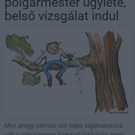
polgármester ügylete,
belső vizsgálat indul
Mint ahogy várható volt teljes sajtóháborúvá
vált a polgármester feldebrői fakivágás-esete.