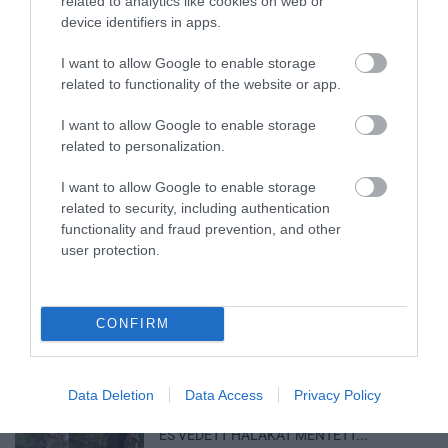
related to analytics like cookies on web or
device identifiers in apps.
I want to allow Google to enable storage
related to functionality of the website or app.
TÍZ ÉVE NEM VOLT ILYEN ALACSONY AZ
INFLÁCIÓ MAGYARORSZÁGON
I want to allow Google to enable storage
2026. augusztus 07
|
Mindenki ügye
related to personalization.
I want to allow Google to enable storage
related to security, including authentication
functionality and fraud prevention, and other
user protection.
MINDHÁROM ÜTEMBEN DOLGOZNAK A 25-
ÖS FŐÚTON EGERBEN
2026. augusztus 07
|
Eger ügye
CONFIRM
Data Deletion
Data Access
Privacy Policy
HALMENTÉS SZARVASKŐNÉL: ŐSHONOS
ÉS VÉDETT HALAKAT MENTETT...