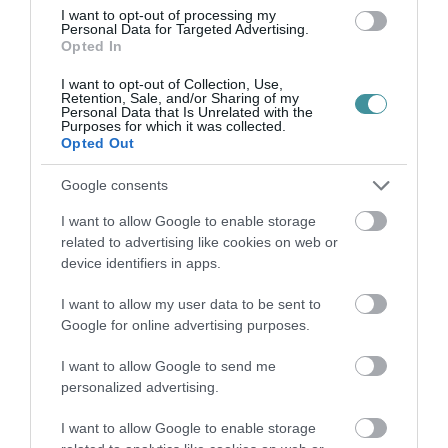
I want to opt-out of processing my
Personal Data for Targeted Advertising.
Opted In
TÖBB MINT EGY HÓNAP IS LEHET, MIRE
I want to opt-out of Collection, Use,
TELJESEN ÚJRAINDUL A P...
Retention, Sale, and/or Sharing of my
2026. augusztus 07
|
Mindenki ügye
Personal Data that Is Unrelated with the
Purposes for which it was collected.
Opted Out
Google consents
I want to allow Google to enable storage
TANULJ NÉMETÜL OTTHONRÓL: A
related to advertising like cookies on web or
DIGITÁLIS TANULÁS ELŐNYEI
2026. augusztus 07
|
Promóció
device identifiers in apps.
I want to allow my user data to be sent to
Google for online advertising purposes.
I want to allow Google to send me
personalized advertising.
ÚJRAINDULNAK A KORÁBBAN
LEÁLLÍTOTT SZOLGÁLTATÁSOK AZ EGRI...
2026. augusztus 07
|
Eger ügye
I want to allow Google to enable storage