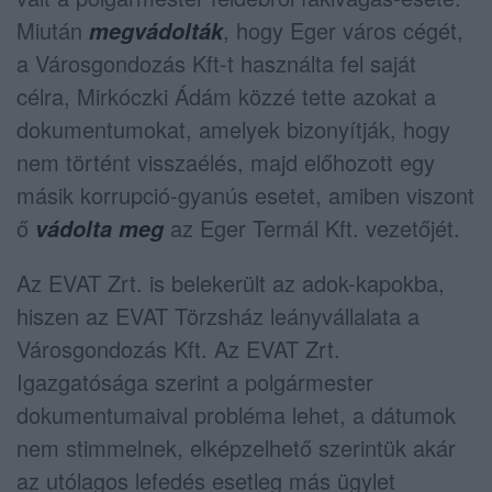
Miután
, hogy Eger város cégét,
megvádolták
a Városgondozás Kft-t használta fel saját
célra, Mirkóczki Ádám közzé tette azokat a
dokumentumokat, amelyek bizonyítják, hogy
nem történt visszaélés, majd előhozott egy
másik korrupció-gyanús esetet, amiben viszont
ő
az Eger Termál Kft. vezetőjét.
vádolta meg
Az EVAT Zrt. is belekerült az adok-kapokba,
hiszen az EVAT Törzsház leányvállalata a
Városgondozás Kft. Az EVAT Zrt.
Igazgatósága szerint a polgármester
dokumentumaival probléma lehet, a dátumok
nem stimmelnek, elképzelhető szerintük akár
az utólagos lefedés esetleg más ügylet