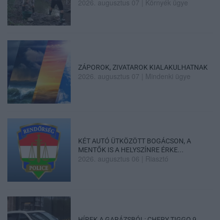
2026. augusztus 07
|
Környék ügye
ZÁPOROK, ZIVATAROK KIALAKULHATNAK
2026. augusztus 07
|
Mindenki ügye
KÉT AUTÓ ÜTKÖZÖTT BOGÁCSON, A
MENTŐK IS A HELYSZÍNRE ÉRKE...
2026. augusztus 06
|
Riasztó
HÍREK A GARÁZSBÓL: CHERY TIGGO 9