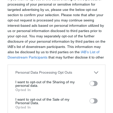
processing of your personal or sensitive information for
EVAT Zrt. Igazgatósága
targeted advertising by us, please use the below opt-out
section to confirm your selection. Please note that after your
opt-out request is processed you may continue seeing
interest-based ads based on personal information utilized by
us or personal information disclosed to third parties prior to
your opt-out. You may separately opt-out of the further
disclosure of your personal information by third parties on the
Ne maradjon le a legfrissebb hírekről, kövessen
IAB’s list of downstream participants. This information may
bennünket az EGRI ÜGYEK Google Hírek oldalán!
also be disclosed by us to third parties on the
IAB’s List of
Downstream Participants
that may further disclose it to other
third parties.
VISSZA A FŐOLDALRA
Please note that this website/app uses one or more Google
Personal Data Processing Opt Outs
services and may gather and store information including but
not limited to your visit or usage behaviour. You may click to
I want to opt-out of the Sharing of my
personal data.
grant or deny consent to Google and its third-party tags to
Opted In
use your data for below specified purposes in below Google
consent section.
I want to opt-out of the Sale of my
Personal Data.
Opted In
Legfrissebb híreink