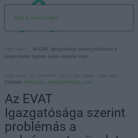
Skip to main content
Eger Ügye
Az EVAT Igazgatósága szerint problémás a
polgármester ügylete, belső vizsgálat indul
2022. szept. 29. Csütörtök, 12:42 | Egri Ügyek | Eger ügye
Címkék:
korrupció
,
városgondozás
,
evat
Az EVAT
Igazgatósága szerint
problémás a