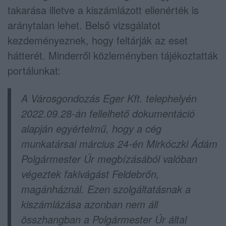
takarása illetve a kiszámlázott ellenérték is
aránytalan lehet. Belső vizsgálatot
kezdeményeznek, hogy feltárják az eset
hátterét. Minderről közleményben tájékoztatták
portálunkat:
A Városgondozás Eger Kft. telephelyén
2022.09.28-án fellelhető dokumentáció
alapján egyértelmű, hogy a cég
munkatársai március 24-én Mirkóczki Ádám
Polgármester Úr megbízásából valóban
végeztek fakivágást Feldebrőn,
magánháznál. Ezen szolgáltatásnak a
kiszámlázása azonban nem áll
összhangban a Polgármester Úr által