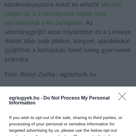
kezdeményezésre indult és először
Mikulás
napján az 5.a osztályosok lepték meg
ajándékokkal a kis betegeket.
Az
adománygyűjtő akció folytatódott és a Lenkeys
diákok több zsák játékot, könyvet, ajándékokat
gyűjtöttek a kórházban fekvő beteg gyermekek
számára.
Fotó: Birinyi Zsófia / egrisztorik.hu
egriugyek.hu -
Do Not Process My Personal
Information
Ne maradjon le a legfrissebb hírekről, kövessen
bennünket az EGRI ÜGYEK Google Hírek oldalán!
If you wish to opt-out of the sale, sharing to third parties, or
processing of your personal or sensitive information for
targeted advertising by us, please use the below opt-out
VISSZA A FŐOLDALRA