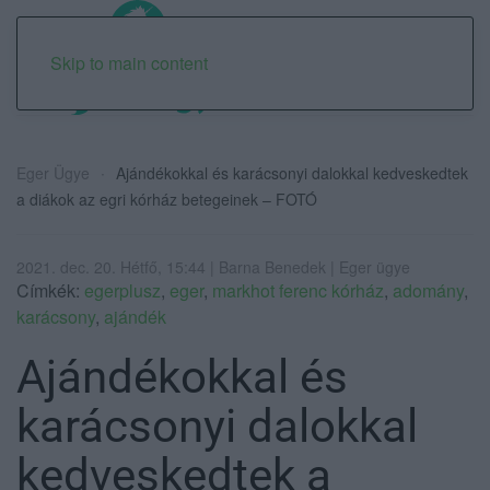
Skip to main content
Eger Ügye
Ajándékokkal és karácsonyi dalokkal kedveskedtek
a diákok az egri kórház betegeinek – FOTÓ
2021. dec. 20. Hétfő, 15:44 | Barna Benedek | Eger ügye
Címkék:
egerplusz
,
eger
,
markhot ferenc kórház
,
adomány
,
karácsony
,
ajándék
Ajándékokkal és
karácsonyi dalokkal
kedveskedtek a