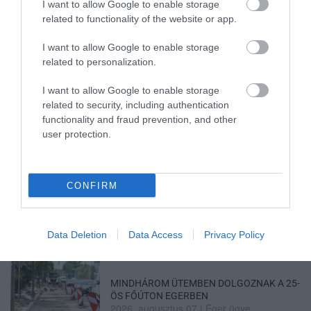
2026. augusztus 07
|
Promóció
I want to allow Google to enable storage
related to functionality of the website or app.
I want to allow Google to enable storage
related to personalization.
ÚJRAINDULNAK A KORÁBBAN
LEÁLLÍTOTT SZOLGÁLTATÁSOK AZ EGRI...
2026. augusztus 07
|
Eger ügye
I want to allow Google to enable storage
related to security, including authentication
functionality and fraud prevention, and other
user protection.
TÍZ ÉVE NEM VOLT ILYEN ALACSONY AZ
INFLÁCIÓ MAGYARORSZÁGON
CONFIRM
2026. augusztus 07
|
Mindenki ügye
Data Deletion
Data Access
Privacy Policy
MINDHÁROM ÜTEMBEN DOLGOZNAK A 25-
ÖS FŐÚTON EGERBEN
2026. augusztus 07
|
Eger ügye