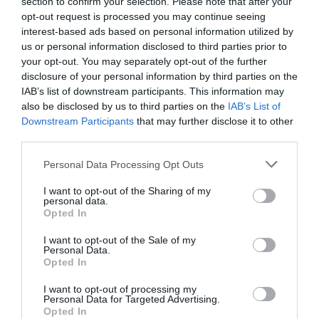
section to confirm your selection. Please note that after your
opt-out request is processed you may continue seeing
interest-based ads based on personal information utilized by
us or personal information disclosed to third parties prior to
your opt-out. You may separately opt-out of the further
disclosure of your personal information by third parties on the
IAB’s list of downstream participants. This information may
also be disclosed by us to third parties on the
IAB’s List of
Legfrissebb híreink
Downstream Participants
that may further disclose it to other
third parties.
Please note that this website/app uses one or more Google
Personal Data Processing Opt Outs
services and may gather and store information including but
35 PERCES TANÓRÁK ÉS KEVESEBB HÁZI
not limited to your visit or usage behaviour. You may click to
I want to opt-out of the Sharing of my
FELADAT JÖHET AZ ALSÓ ...
personal data.
2026. augusztus 08
|
Mindenki ügye
grant or deny consent to Google and its third-party tags to
Opted In
use your data for below specified purposes in below Google
consent section.
I want to opt-out of the Sale of my
Personal Data.
Opted In
BAKA ANDRÁST JELÖLI KÖZTÁRSASÁGI
ELNÖKNEK A TISZA
I want to opt-out of processing my
2026. augusztus 08
|
Mindenki ügye
Personal Data for Targeted Advertising.
Opted In