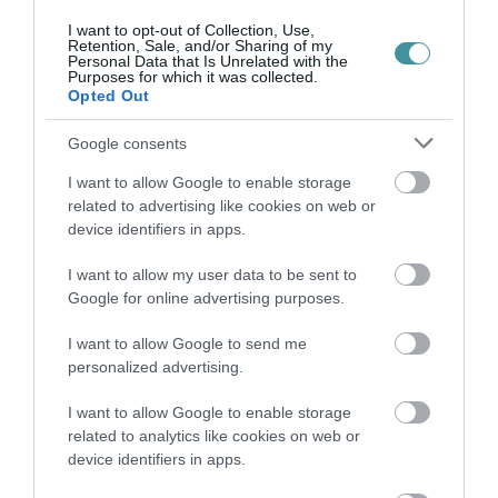
I want to opt-out of Collection, Use,
Retention, Sale, and/or Sharing of my
ÚJ MAGYAR KÜLÜGYI STRATÉGIA KÉSZÜL,
Personal Data that Is Unrelated with the
TELJES SZAKÍTÁS JÖN A...
Purposes for which it was collected.
2026. augusztus 08
|
Mindenki ügye
Opted Out
Google consents
I want to allow Google to enable storage
TATA ELBŰVÖLŐ LÁTVÁNYOSSÁGAI,
related to advertising like cookies on web or
AMIKÉRT ÉRDEMES MEGNÉZNI
2026. augusztus 08
|
Promóció
device identifiers in apps.
I want to allow my user data to be sent to
Google for online advertising purposes.
TÖBB MINT EGY HÓNAP IS LEHET, MIRE
I want to allow Google to send me
TELJESEN ÚJRAINDUL A P...
2026. augusztus 07
|
Mindenki ügye
personalized advertising.
I want to allow Google to enable storage
related to analytics like cookies on web or
device identifiers in apps.
TANULJ NÉMETÜL OTTHONRÓL: A
DIGITÁLIS TANULÁS ELŐNYEI