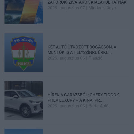
ZÁPOROK, ZIVATAROK KIALAKULHATNAK
2026. augusztus 07
|
Mindenki ügye
KÉT AUTÓ ÜTKÖZÖTT BOGÁCSON, A
MENTŐK IS A HELYSZÍNRE ÉRKE...
2026. augusztus 06
|
Riasztó
HÍREK A GARÁZSBÓL: CHERY TIGGO 9
PHEV LUXURY – A KÍNAI PR...
2026. augusztus 06
|
Barta Autó