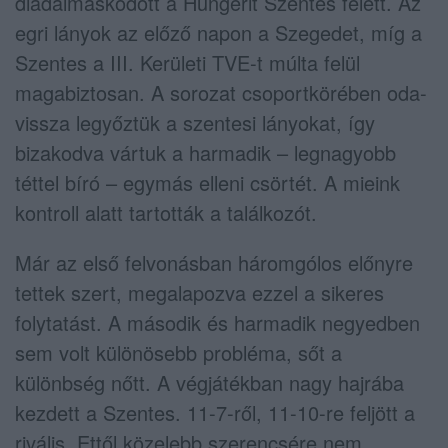
diadalmaskodott a Hungerit Szentes felett. Az
egri lányok az előző napon a Szegedet, míg a
Szentes a III. Kerületi TVE-t múlta felül
magabiztosan. A sorozat csoportkörében oda-
vissza legyőztük a szentesi lányokat, így
bizakodva vártuk a harmadik – legnagyobb
téttel bíró – egymás elleni csörtét. A mieink
kontroll alatt tartották a találkozót.
Már az első felvonásban háromgólos előnyre
tettek szert, megalapozva ezzel a sikeres
folytatást. A második és harmadik negyedben
sem volt különösebb probléma, sőt a
különbség nőtt. A végjátékban nagy hajrába
kezdett a Szentes. 11-7-ről, 11-10-re feljött a
rivális. Ettől közelebb szerencsére nem