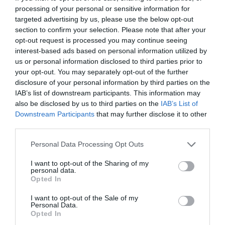
4-2)
processing of your personal or sensitive information for
Gólszerzők: Leimeter 3, Kele 2, Farkas T. 2,
targeted advertising by us, please use the below opt-out
section to confirm your selection. Please note that after your
Farkas K., Gémes, Alaksza N. illetve Csabai 3,
opt-out request is processed you may continue seeing
Illés 2, Kövesdi, Kuna, Valentin, Pőcze
interest-based ads based on personal information utilized by
us or personal information disclosed to third parties prior to
your opt-out. You may separately opt-out of the further
Döntő
disclosure of your personal information by third parties on the
UVSE-Hunguest Hotels - Dunaújvárosi
IAB’s list of downstream participants. This information may
Egyetem-Maarsk Graphics 6-7 (3-0, 1-4, 1-2,
also be disclosed by us to third parties on the
IAB’s List of
Downstream Participants
that may further disclose it to other
1-1)
third parties.
Gólszerzők: Parkes 2, Keszthelyi 2, Faragó,
Please note that this website/app uses one or more Google
Personal Data Processing Opt Outs
Szegedi illetve Garda 3, Gurisatti, Mucsy,
services and may gather and store information including but
Szilágyi, Mahieu
not limited to your visit or usage behaviour. You may click to
I want to opt-out of the Sharing of my
personal data.
grant or deny consent to Google and its third-party tags to
Opted In
use your data for below specified purposes in below Google
(
Via
agriasport.hu)
consent section.
I want to opt-out of the Sale of my
Personal Data.
A ZF-Eger női vízilabdacsapata győzni tudott a
Opted In