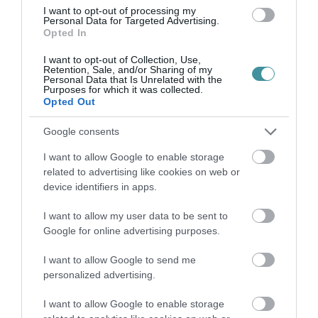
Szeged ellen
I want to opt-out of processing my
Personal Data for Targeted Advertising.
Opted In
I want to opt-out of Collection, Use,
Retention, Sale, and/or Sharing of my
Personal Data that Is Unrelated with the
Purposes for which it was collected.
Opted Out
Ne maradjon le a legfrissebb hírekről, kövessen
Google consents
bennünket az EGRI ÜGYEK Google Hírek oldalán!
I want to allow Google to enable storage
related to advertising like cookies on web or
VISSZA A FŐOLDALRA
device identifiers in apps.
I want to allow my user data to be sent to
Google for online advertising purposes.
I want to allow Google to send me
personalized advertising.
Legfrissebb híreink
I want to allow Google to enable storage