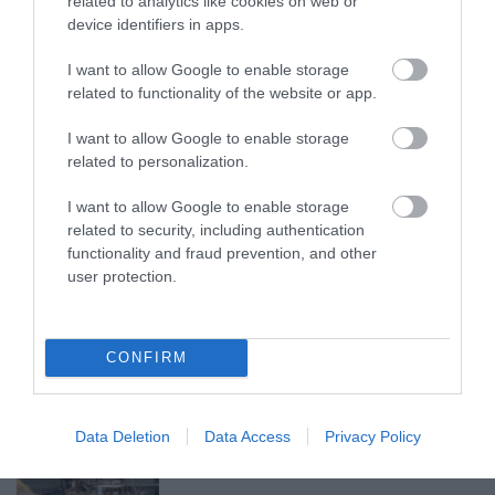
related to analytics like cookies on web or
device identifiers in apps.
I want to allow Google to enable storage
ÚJ MAGYAR KÜLÜGYI STRATÉGIA KÉSZÜL,
related to functionality of the website or app.
TELJES SZAKÍTÁS JÖN A...
2026. augusztus 08
|
Mindenki ügye
I want to allow Google to enable storage
related to personalization.
I want to allow Google to enable storage
related to security, including authentication
TATA ELBŰVÖLŐ LÁTVÁNYOSSÁGAI,
functionality and fraud prevention, and other
AMIKÉRT ÉRDEMES MEGNÉZNI
user protection.
2026. augusztus 08
|
Promóció
CONFIRM
TÖBB MINT EGY HÓNAP IS LEHET, MIRE
Data Deletion
Data Access
Privacy Policy
TELJESEN ÚJRAINDUL A P...
2026. augusztus 07
|
Mindenki ügye