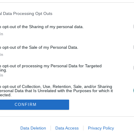
ELLENZÉK "FÉKEN TARTÁSÁT"
2021. november 27
|
Mindenki ügye
l Data Processing Opt Outs
Kövér László házelnök egy most kiszivárgott hangfelvétel
szerint arról beszélt a titkosszolgálati vezetőknek zárt ajtók
o opt-out of the Sharing of my personal data.
mögött, hogy jelenleg az ellenzék jelenti a legnagyobb
In
nemzetbiztonsági veszé...
o opt-out of the Sale of my Personal Data.
In
to opt-out of processing my Personal Data for Targeted
ing.
In
o opt-out of Collection, Use, Retention, Sale, and/or Sharing
ersonal Data that Is Unrelated with the Purposes for which it
lected.
Out
CONFIRM
ozzáférési nyilatkozat
|
Kommentelési szabályzat
|
Szerzői jogo
consents
o allow Google to enable storage related to advertising like cookies on
Data Deletion
Data Access
Privacy Policy
evice identifiers in apps.