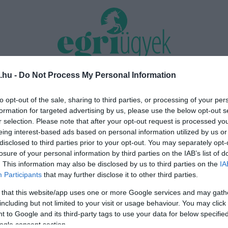
.hu -
Do Not Process My Personal Information
TÁS 2026
MINDENKI ÜGYE
RIASZTÓ
EGÉSZSÉG+
OTTHON & DESIGN
to opt-out of the sale, sharing to third parties, or processing of your per
formation for targeted advertising by us, please use the below opt-out s
dszer a Markhot Ferenc
Eloltották a tüzet Dédestapolcsán
r selection. Please note that after your opt-out request is processed y
több mint 70 millió forintos fejl...
kilencórás küzdelem után sikerült 
eing interest-based ads based on personal information utilized by us or
disclosed to third parties prior to your opt-out. You may separately opt-
losure of your personal information by third parties on the IAB’s list of
. This information may also be disclosed by us to third parties on the
IA
lat
Participants
that may further disclose it to other third parties.
 that this website/app uses one or more Google services and may gath
including but not limited to your visit or usage behaviour. You may click 
 to Google and its third-party tags to use your data for below specifi
ogle consent section.
KÖVÉR LÁSZLÓ A TITKOSSZOLGÁLATOKTÓL VÁRJA AZ