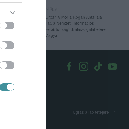
TITKOSSZOLGÁLATOKAT
2022. június 05
|
Mindenki ügye
Új vezetőket nevezett ki Orbán Viktor a Rogán Antal alá
rendelt csúcstitkosszolgálat, a Nemzeti Információs
Központ (NIK) és a Nemzetbiztonsági Szakszolgálat élére
Orbán Viktor, derült ki a Magya...
k
|
Médiaajánlat
Ugrás a lap tetejére