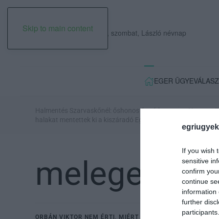
Skip to main content
2026. augusztus 08., szombat, László névnap
EGER ÜGYE
VÁLASZ
Halmentés Szarvaskőnél: őshonos és védett
„Nem tettü
halakat mentettek ki a kiszáradó Eg...
család tört
egriugyek
If you wish 
melegellene
sensitive in
confirm you
continue se
information 
further disc
participants
ORBÁN VIKTOR NEM ÉRTI, MIÉRT SZEKÁLJÁK ŐKET A