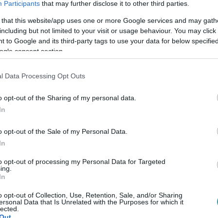
Participants
that may further disclose it to other third parties.
MELEGELLENESSÉ VÁLT PEDOFILTÖRVÉNYT
2021. július 01
|
Környék ügye
 that this website/app uses one or more Google services and may gath
A Heves megyei településen határozatot fogadtak el,
including but not limited to your visit or usage behaviour. You may click 
amelyben arra kérik Orbán Viktort, "érvényesítse a
 to Google and its third-party tags to use your data for below specifi
magyarok érdekeit, és ne engedjen a nemzetközi
ogle consent section.
nyomásnak" – írja a kormánypárti Magyar Nemzet....
l Data Processing Opt Outs
KÖTELEZETTSÉGSZEGÉSI ELJÁRÁST INDÍTOTTAK
o opt-out of the Sharing of my personal data.
MAGYARORSZÁG ELLEN A HOMOFÓBBÁ TETT
In
PEDOFILTÖRVÉNY MIATT
2021. július 15
|
Mindenki ügye
o opt-out of the Sale of my Personal Data.
Az Európai Bizottság kötelezettségszegési eljárásokat
In
indított Magyarországgal szemben a közelmúltban
elfogadott, melegellenes módosítókkal kiegészített
to opt-out of processing my Personal Data for Targeted
pedofiltörvény és egy LMBTIQ-vonatkozású ...
ing.
In
o opt-out of Collection, Use, Retention, Sale, and/or Sharing
ersonal Data that Is Unrelated with the Purposes for which it
lected.
Out