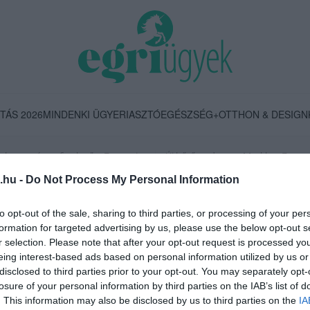
TÁS 2026
MINDENKI ÜGYE
RIASZTÓ
EGÉSZSÉG+
OTTHON & DESIGN
nk nyomást a fiunkra” – Egy egri
Új hűtőrendszer a Markhot Feren
énete, amely a Rapid Wi...
Kórházban: több mint 70 millió fori
.hu -
Do Not Process My Personal Information
to opt-out of the sale, sharing to third parties, or processing of your per
s törvény
formation for targeted advertising by us, please use the below opt-out s
r selection. Please note that after your opt-out request is processed y
eing interest-based ads based on personal information utilized by us or
disclosed to third parties prior to your opt-out. You may separately opt-
losure of your personal information by third parties on the IAB’s list of
. This information may also be disclosed by us to third parties on the
IA
PARÁD KÜLÖN HATÁROZATBAN TÁMOGATJA A