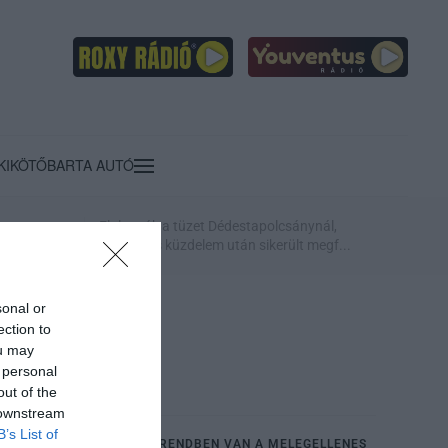
KIKÖTŐ
BARTA AUTÓ
c
Eloltották a tüzet Dédestapolcsánynál,
ntos fejl...
kilencórás küzdelem után sikerült megf...
sonal or
ection to
ou may
 personal
out of the
 downstream
B’s List of
NYITRAI ZSOLT SZERINT RENDBEN VAN A MELEGELLENES