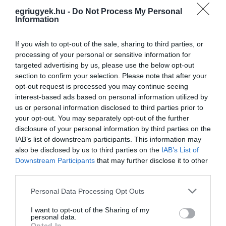
MAGYAR PÉTER A VOLT IGAZSÁGÜGYMINISZTERRE, VOLT
FELESÉGÉRE IS, VARGA JUDITRA UTAL, MINT BŰNELKÖVETŐ -
egriugyek.hu -
Do Not Process My Personal
SZAVAZÁS
Information
2024. március 25
|
Mindenki ügye
Magyar Péter alaposan megrázta a pofonfát, facebook-
If you wish to opt-out of the sale, sharing to third parties, or
kommentben üzent a Hadházy Ákosnak, aki arról beszélt, Magyar
processing of your personal or sensitive information for
Péter lehetett az, aki már korábban kereste őt a Rogán–Schadl–
targeted advertising by us, please use the below opt-out
Völner-ügyben. ...
section to confirm your selection. Please note that after your
opt-out request is processed you may continue seeing
interest-based ads based on personal information utilized by
„MAGUKAT KIHUZATTÁK” – KÖZZÉTETTE A HANGFELVÉTELT
MAGYAR PÉTER
us or personal information disclosed to third parties prior to
2024. március 26
|
Mindenki ügye
your opt-out. You may separately opt-out of the further
disclosure of your personal information by third parties on the
Varga Judit volt igazságügyi miniszter beszél a felvételen arról,
IAB’s list of downstream participants. This information may
hogy fideszes politikusok kihúzatták a nevüket a Völner-Schadl-
also be disclosed by us to third parties on the
IAB’s List of
ügy irataiból. Közzétette azt a hangfelvételt Magyar Péter, amel...
Downstream Participants
that may further disclose it to other
third parties.
MAGYAR PÉTER: NEM ÚSZHATJA MEG A MAFFIAÁLLAM FEJE,
ORBÁN VIKTOR
Please note that this website/app uses one or more Google
Personal Data Processing Opt Outs
2024. március 26
|
Mindenki ügye
services and may gather and store information including but
Miután kedden reggel nyilvánosságra hozott egy hangfelvételt,
not limited to your visit or usage behaviour. You may click to
I want to opt-out of the Sharing of my
personal data.
amelyen Varga Judit exminiszter elmondja, hogy fideszes
grant or deny consent to Google and its third-party tags to
Opted In