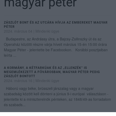
magyar péter
ZÁSZLÓT BONT ÉS AZ UTCÁRA HÍVJA AZ EMBEREKET MAGYAR
PÉTER
2024. március 04
|
Mindenki ügye
Budapestre, az Andrássy útra, a Bajcsy-Zsilinszky út és az
Operaház közötti részre várja híveit március 15-én 15:00 órára
Magyar Péter - jelentette be Facebookon. Korábbi posztjaiban
leírta ...
A KORMÁNY, A KÉTFARKÚAK ÉS AZ „ELLENZÉK” IS
MEGEMLÉKEZETT A FŐVÁROSBAN, MAGYAR PÉTER PEDIG
ZÁSZLÓT BONTOTT
2024. március 16
|
Mindenki ügye
Háború vagy béke, brüsszeli járszalag vagy a magyar
szabadság között kell dönteni a június 9-i európai választáson -
jelentette ki a miniszterelnök pénteken, az 1848/49-as forradalom
és szabads...