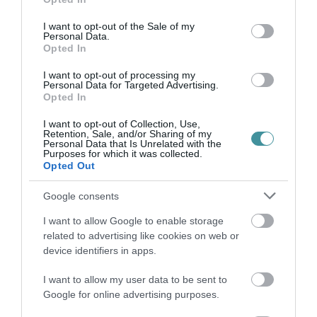
politikusok kihúztak részeket a Schadl-Völner-ügy irataiból, a
use your data for below specified purposes in below Google
miniszter volt f...
consent section.
I want to opt-out of the Sale of my
Personal Data.
Opted In
HATALMAS TÖMEG ELŐTT JELENTETTE BE MAGYAR PÉTER,
HOGY BEJÁRJA AZ EGÉSZ ORSZÁGOT
I want to opt-out of processing my
2024. április 06
|
Mindenki ügye
Personal Data for Targeted Advertising.
Opted In
Magyar Péter újabb tüntetést tartott szombat délután Budapesten,
ahol követelte, hogy a kormány adja vissza a hatalmat és a
I want to opt-out of Collection, Use,
választás lehetőségét a népnek. A tömeg a Deák terrol átvonult
Retention, Sale, and/or Sharing of my
a Parl...
Personal Data that Is Unrelated with the
Purposes for which it was collected.
Opted Out
AZ EGRI SZÉKHELYŰ TISZA PÁRT SZÍNEIBEN INDULNA MAGYAR
PÉTER AZ UNIÓS VÁLASZTÁSON
Google consents
2024. április 10
|
Mindenki ügye
I want to allow Google to enable storage
Az alábbi tájékoztatást adta Magyar Péter a közösségi oldalán:
related to advertising like cookies on web or
Mivel a sajtóba már kiszivárgott, ezért megerősítem, hogy a
device identifiers in apps.
Talpra Magyarok Közössége a Tisztelet és Szabadság Párt
színeiben in...
I want to allow my user data to be sent to
Google for online advertising purposes.
MAGYAR PÉTER: MA MAGYARORSZÁGNAK SZERETETRE, BÉKÉRE,
AZ ÁRKOK BETEMETÉSÉRE VAN SZÜKSÉGE