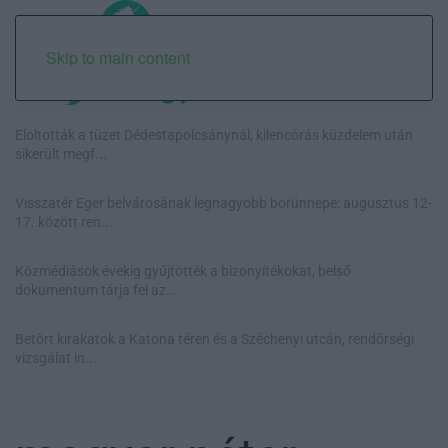
Skip to main content
Eloltották a tüzet Dédestapolcsánynál, kilencórás küzdelem után
sikerült megf...
Visszatér Eger belvárosának legnagyobb borünnepe: augusztus 12-
17. között ren...
Közmédiások évekig gyűjtötték a bizonyítékokat, belső
dokumentum tárja fel az...
Betört kirakatok a Katona téren és a Széchenyi utcán, rendőrségi
vizsgálat in...