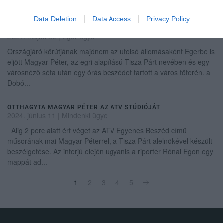
eddig Magyar irányába, mert látták, ho...
Data Deletion
Data Access
Privacy Policy
MAGYAR PÉTER EGERBEN JÁRT - FOTÓK
2024. május 30
|
Eger ügye
Országjáró körútjának majdnem az utolsó állomásaként Egerbe is
eljött Magyar Péter, az egri alapítású Tisza Párt nevében és egy
városnéző séta után egy órás beszédet tartott a város főterén. a
Dobó...
OTTHAGYTA MAGYAR PÉTER AZ ATV STÚDIÓJÁT
2024. június 11
|
Mindenki ügye
Alig 2 perc alatt ért véget az ATV Egyenes Beszéd című
műsorának mai Magyar Péterrel, a Tisza Párt alelnökével készült
beszélgetése. Az interjú elején ugyanis a riporter Rónai Egon egy
mappát ad...
1
2
3
4
5