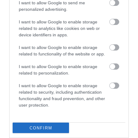
I want to allow Google to send me
2024. május 06
|
Mindenki ügye
personalized advertising.
Ma Magyarországnak szeretetre, békére, az árkok betemetésére
van szüksége, olyan vezetésre, amely "nem hazudja magát
I want to allow Google to enable storage
vidékinek és családbarátnak, nem hazudja magát kereszténynek
related to analytics like cookies on web or
sem, mégis minden ...
device identifiers in apps.
I want to allow Google to enable storage
GYORSHÍR: MAGYAR PÉTER SZERDÁN JÖN A MEGYÉBE, ESTE
EGERBEN FOG BESZÉDET MONDANI
related to functionality of the website or app.
2024. május 26
|
Környék ügye
Magyar Péter a közösségi oldalán jelentette be, hogy május 29-
I want to allow Google to enable storage
én, szerdán érkezik Heves megyébe. Aznap több településre fog
related to personalization.
ellátogatni, Egerben 19.00 órától, a Dobó téren fog beszédet
mondani, azt...
I want to allow Google to enable storage
related to security, including authentication
functionality and fraud prevention, and other
GYURCSÁNY FERENC MAGYAR PÉTERNEK: TE EGY TŐRŐL
user protection.
METSZETT FIDESZES POLITIKUS VAGY!
2024. május 28
|
Mindenki ügye
Magyar Péternek, a Tisza Párt alelnökének írt
levelet Gyurcsány Ferenc egy facebook bejegyzésben.
CONFIRM
Gyurcsány azt írta, hogy „sokértelmű óvatossággal” fordultak