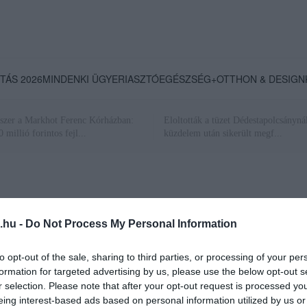
TÁS 2026
MINDENKI ÜGYE
RIASZTÓ
EGÉSZSÉG+
OTTHON & DESIGN
szer a Markhot Ferenc Kórházban:
Eloltották a tüzet Dédestapolcsánynál
 millió forintos fejl...
küzdelem után sikerült megf...
.hu -
Do Not Process My Personal Information
to opt-out of the sale, sharing to third parties, or processing of your per
FESZTIVÁLSZEZON
formation for targeted advertising by us, please use the below opt-out s
2021. május 22
|
Mindenki ügye
r selection. Please note that after your opt-out request is processed y
eing interest-based ads based on personal information utilized by us or
Hogy korábban is írtuk, 5 millió beoltott után védettségi