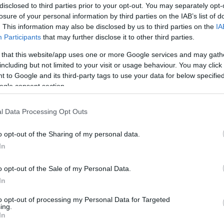
disclosed to third parties prior to your opt-out. You may separately opt-
igazolvánnyal látogathatóak lesznek a zenés-táncos
losure of your personal information by third parties on the IAB’s list of
rendezvények. A rendelet szerint a rendezvényeken
. This information may also be disclosed by us to third parties on the
IA
kizárólag védettségi igazolvánnyal ...
Participants
that may further disclose it to other third parties.
 that this website/app uses one or more Google services and may gath
including but not limited to your visit or usage behaviour. You may click 
ITT A FESZTIVÁLSZEZON: NÉGYNAPOS
 to Google and its third-party tags to use your data for below specifi
KONCERTSOROZATTAL CSÁBÍT A TISZA-TÓ
ogle consent section.
FŐVÁROSA
2021. július 02
|
Környék ügye
Idén is a Tisza-tónál kezdődik a zenei fesztiválszezon,
l Data Processing Opt Outs
még pedig a hazai zenei élet legnagyobb sztárjaival, írja a
zene.hu. Idén július 7-10. között rendezik a Tisza Tavi
o opt-out of the Sharing of my personal data.
Napokat, amit rendhag...
In
o opt-out of the Sale of my Personal Data.
ÁKOS-KONCERT, MINT KÖTELEZŐ ISKOLAI PROGRAM
In
2021. szeptember 10
|
Vélemény
A hírek szerint több egyházi iskolában kötelezővé tették a
to opt-out of processing my Personal Data for Targeted
ing.
részvételt egy eucharisztikus rendezvényen, amin Ákos is
In
fellép – ezt a hírt nem hagyhatta szó (rajz) nélkül Sior: Sior