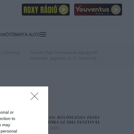
KIKÖTŐ
BARTA AUTÓ
, kilencórás
Visszatér Eger belvárosának legnagyobb
borünnepe: augusztus 12-17. között ren...
sonal or
FEKETE ZAJ A MÁTRÁBAN: KÜLÖNLEGES ZENEI
ection to
PRODUKCIÓT HOZ SÁSTÓRA AZ IDEI FESZTIVÁL
ou may
2021. június 16
|
Környék ügye
 personal