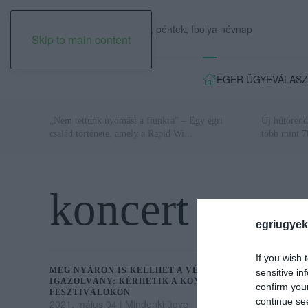
2026. augusztus 07., péntek, Ibolya névnap
Skip to main content
EGER ÜGYE
VÁLASZ
„Nem tettünk nyomást a fiunkra” – Egy egri
Új hűtőrend
család története, amely a Rapid Wi...
több mint 70
koncert
egriugyek
If you wish 
MÉG NYÁRON IS KELLHET A VÉDETTSÉGI
sensitive in
IGAZOLVÁNY: KÉRHETIK A KONCERTEKEN,
confirm you
FESZTIVÁLOKON
continue se
2021. május 04
|
Mindenki ügye