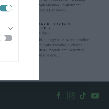
elején, október 1-jén és 2-án Maratoni Folkhétvégét
rendeznek. Ennek keretében a Bartakovic...
VÉDETTSÉGI IGAZOLVÁNY KELL AZ EGRI
GROOVEHOUSE KONCERTHEZ
2021. december 01
|
Eger ügye
Tájékoztatjuk az érdeklődőket, hogy a 12.04-én esedékes
GROOVEHOUSE koncerten való részvétel, a jelenlegi
járványügyi szabályozásoknak megfelelően, védettségi
igazolványhoz kötött, tehát a belépé...