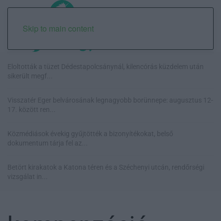
Skip to main content
Eloltották a tüzet Dédestapolcsánynál, kilencórás küzdelem után
sikerült megf...
Visszatér Eger belvárosának legnagyobb borünnepe: augusztus 12-
17. között ren...
Közmédiások évekig gyűjtötték a bizonyítékokat, belső
dokumentum tárja fel az...
Betört kirakatok a Katona téren és a Széchenyi utcán, rendőrségi
vizsgálat in...