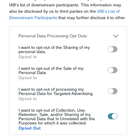
NINCS MIT KOMPENZÁLNI EGERNEK AZ IPARŰZÉSI ADÓ MIATT A
IAB’s list of downstream participants. This information may
MINISZTERI BIZTOS SZERINT
2021. március 30
|
Mindenki ügye
also be disclosed by us to third parties on the
IAB’s List of
Downstream Participants
that may further disclose it to other
Balla György fideszes országgyűlési képviselőt, Szolnok korábbi
third parties.
alpolgármesterét egy hónapja nevezték ki miniszteri iztossá.
Gulyás Gergely Miniszterelnökséget vezető minisztertől azt a
Please note that this website/app uses one or more Google
Personal Data Processing Opt Outs
feladatot k...
services and may gather and store information including but
not limited to your visit or usage behaviour. You may click to
I want to opt-out of the Sharing of my
personal data.
grant or deny consent to Google and its third-party tags to
KIDERÜLT, MENNYI KOMPENZÁCIÓT ÍTÉLT MEG A KORMÁNY
Opted In
EGERNEK A BEVÉTELKIESÉSÉRT
use your data for below specified purposes in below Google
2021. május 06
|
Eger ügye
consent section.
I want to opt-out of the Sale of my
Personal Data.
A kormány mintegy 23 milliárd forint támogatást nyújt 32,
Opted In
huszonötezernél több lakosú településnek, a döntés során a
kabinet a méltányosság és arányosság elveit érvényesítette –
I want to opt-out of processing my
közölte a Miniszter...
Personal Data for Targeted Advertising.
Opted In
MIRKÓCZKI ÁDÁM SZERINT SIKER, FRAKCIÓTÁRSAI SZERINT
I want to opt-out of Collection, Use,
CSALÓDÁS AZ EGERNEK ADOTT 825 MILLIÓS KOMPENZÁCIÓ
Retention, Sale, and/or Sharing of my
2021. május 08
|
Eger ügye
Personal Data that Is Unrelated with the
Purposes for which it was collected.
A koronavírus-járvány kitörése óta több jogcímen is
Opted Out
adóbevételektől vonta meg az önkormányzatokat a magyar