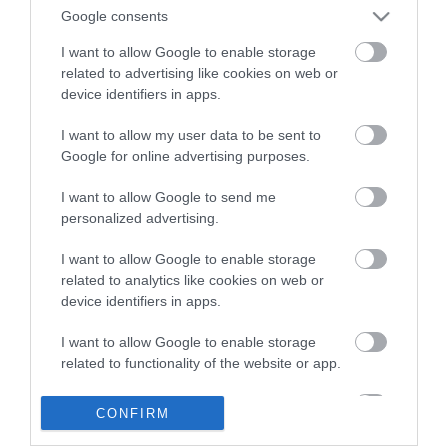
kormány. Ezek a kiesések – az iparűzési adó felének elvonása, a
Google consents
gépjárműadó elvétele, a pa...
I want to allow Google to enable storage
related to advertising like cookies on web or
NAGY MOZGÁSTERET AD A KOMPENZÁCIÓ EGERNEK?
device identifiers in apps.
KIROBBANT A SZÁMHÁBORÚ A FIDESZ ÉS A POLGÁRMESTER
KÖZÖTT
2021. május 11
|
Eger ügye
I want to allow my user data to be sent to
Google for online advertising purposes.
Nagy vihart kavartak Oroján Sándor kijelentései, melyek kedden
hangzottak el az Egri Polgárok Házában tartott sajtótájékoztatón.
I want to allow Google to send me
A Fidesz-KDNP frakcióvezetője hírportálunk költségvetéssel
personalized advertising.
kapcs...
I want to allow Google to enable storage
AKIKNEK A SZÁMOK AZÉRT VANNAK, HOGY PALIRA VEGYÉK
related to analytics like cookies on web or
VELÜK AZ EGRIEKET
device identifiers in apps.
2021. május 12
|
Vélemény
Középiskola elején – nem ma volt – találkoztam a BASIC
I want to allow Google to enable storage
programozási nyelvvel. Tanulmányoztam és nem értettem meg
related to functionality of the website or app.
igazán, hogy mit is lehetne vele kezdeni, de egy jó kis programot
tudtam írni. Igaz,...
I want to allow Google to enable storage
CONFIRM
related to personalization.
A GÁRDONYI GÉZA SZÍNHÁZNAK IS JUT MAJD AZ EGERNEK