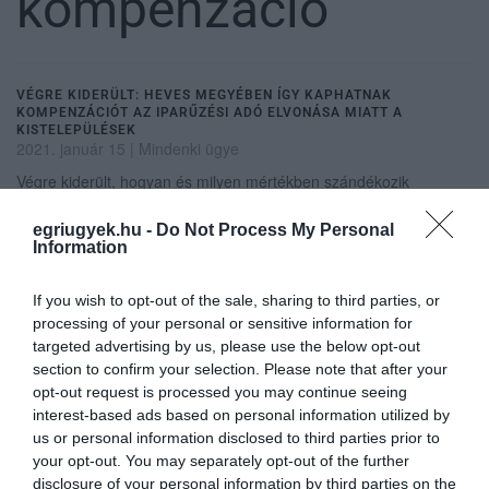
kompenzáció
VÉGRE KIDERÜLT: HEVES MEGYÉBEN ÍGY KAPHATNAK
KOMPENZÁCIÓT AZ IPARŰZÉSI ADÓ ELVONÁSA MIATT A
KISTELEPÜLÉSEK
2021. január 15
|
Mindenki ügye
Végre kiderült, hogyan és milyen mértékben szándékozik
kárpótolni a saját intézkedése, vagyis az iparűzési adó
mértékének megfelezése miatt bajba került önkormányzatokat a
egriugyek.hu -
Do Not Process My Personal
Information
kormány. Ugyanakkor a Mag...
If you wish to opt-out of the sale, sharing to third parties, or
MIRKÓCZKI: ÁPRILISRA DŐLHET EL AZ ÁLLAMI KOMPENZÁCIÓ,
EGER KÖLTSÉGVETÉSE ENÉLKÜL AUGUSZTUSIG TARTHATÓ
processing of your personal or sensitive information for
2021. február 20
|
Eger ügye
targeted advertising by us, please use the below opt-out
section to confirm your selection. Please note that after your
Pénteken tárgyalt Budapesten a megyei jogú városok vezetőivel,
opt-out request is processed you may continue seeing
köztük Eger polgármesterével Gulyás Gergely, a
interest-based ads based on personal information utilized by
Miniszterelnökséget vezető miniszter, ahol a helyi iparűzési adó
us or personal information disclosed to third parties prior to
(ipa) mértékének, 20...
your opt-out. You may separately opt-out of the further
disclosure of your personal information by third parties on the